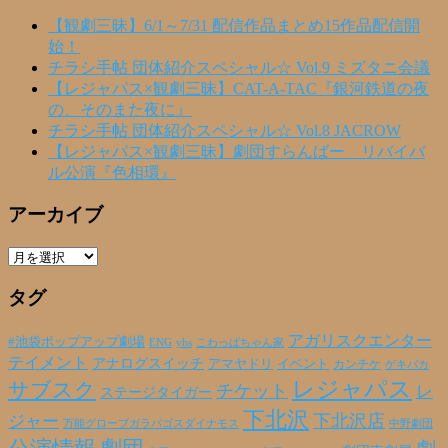
【観劇三昧】6/1～7/31 配信作品まとめ15作品配信開
始！
チラシ手帖 団体紹介スペシャル☆ Vol.9 ミズタニ会議
【レジャパス×観劇三昧】CAT-A-TAC『銀河鉄道の夜
の、そのまた夜に』
チラシ手帖 団体紹介スペシャル☆ Vol.8 JACROW
【レジャパス×観劇三昧】劇団すらんばー リバイバ
ル公演『色相環』
アーカイブ
ア
ー
タグ
カ
イ
ブ
アガリスクエンター
#池袋ポップアップ劇場
ENG
yhs
こわっぱちゃん家
テイメント
アナログスイッチ
アマヤドリ
イベント
カンチケ
ゲキバカ
レジャパス
サブスク
チケット
レ
ステージタイガー
下北沢
下北沢店
ジャー
万能グローブガラパゴスダイナモス
中野劇団