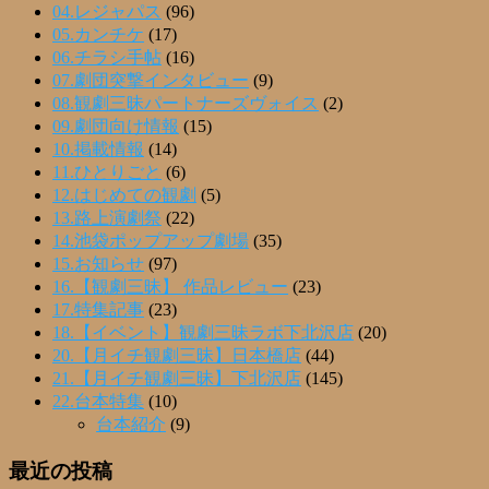
04.レジャパス
(96)
05.カンチケ
(17)
06.チラシ手帖
(16)
07.劇団突撃インタビュー
(9)
08.観劇三昧パートナーズヴォイス
(2)
09.劇団向け情報
(15)
10.掲載情報
(14)
11.ひとりごと
(6)
12.はじめての観劇
(5)
13.路上演劇祭
(22)
14.池袋ポップアップ劇場
(35)
15.お知らせ
(97)
16.【観劇三昧】 作品レビュー
(23)
17.特集記事
(23)
18.【イベント】観劇三昧ラボ下北沢店
(20)
20.【月イチ観劇三昧】日本橋店
(44)
21.【月イチ観劇三昧】下北沢店
(145)
22.台本特集
(10)
台本紹介
(9)
最近の投稿