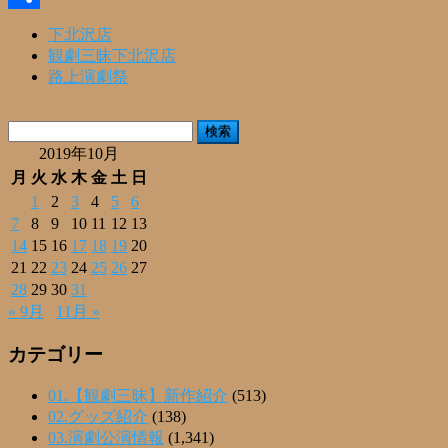
共
下北沢店
観劇三昧下北沢店
有
路上演劇祭
検
索:
2019年10月
月
火
水
木
金
土
日
1
2
3
4
5
6
7
8
9
10
11
12
13
14
15
16
17
18
19
20
21
22
23
24
25
26
27
28
29
30
31
« 9月
11月 »
カテゴリー
01.【観劇三昧】新作紹介
(513)
02.グッズ紹介
(138)
03.演劇公演情報
(1,341)