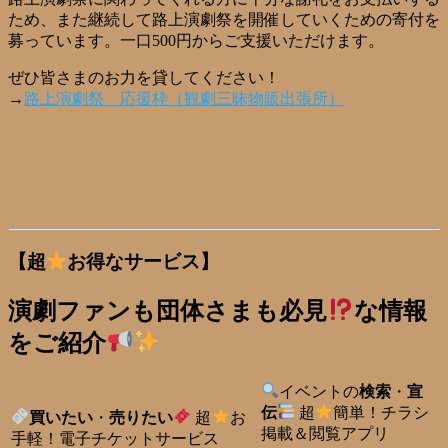
ため、また継続して路上演劇祭を開催していくための寄付を
募っています。一口500円からご支援いただけます。
ぜひ皆さまのお力を貸してください！
→
路上演劇祭 応援枠（観劇三昧物販出張所）
【超
お得なサービス】
演劇ファンも団体さまも必見
な情報
をご紹介
イベントの
検索
・
宣
伝
超
簡単！チラシ
買いたい
・
売りたい
超
お
掲載＆閲覧アプリ
手軽！電子チケットサービス