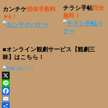
チラシ手帖
完全
カンチケ
団体手数料
無料！
￥0！
■オンライン観劇サービス【観劇三
昧】はこちら！
X
Line
Facebook
Email