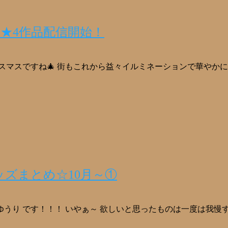
とめ★4作品配信開始！
リスマスですね🎄 街もこれから益々イルミネーションで華やか
ズまとめ☆10月～①
ゆうり です！！！ いやぁ～ 欲しいと思ったものは一度は我慢