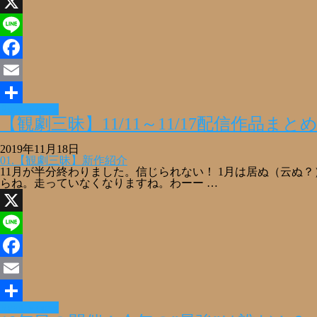
X
Line
Facebook
Email
Read More »
共
【観劇三昧】11/11～11/17配信作品ま
有
2019年11月18日
01.【観劇三昧】新作紹介
11月が半分終わりました。信じられない！ 1月は居ぬ（云ぬ？
らね。走っていなくなりますね。わーー …
X
Line
Facebook
Email
Read More »
共