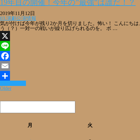
19年目の開催！今年の”最強”は誰だ！？
有
2019年11月12日
03.演劇公演情報
気が付けば今年が残り2か月を切りました。怖い！ こんにちは
う（？）一対一の戦いが繰り広げられるのを。 ボ …
X
Line
Facebook
Email
Read More »
共
Older
有
月
火