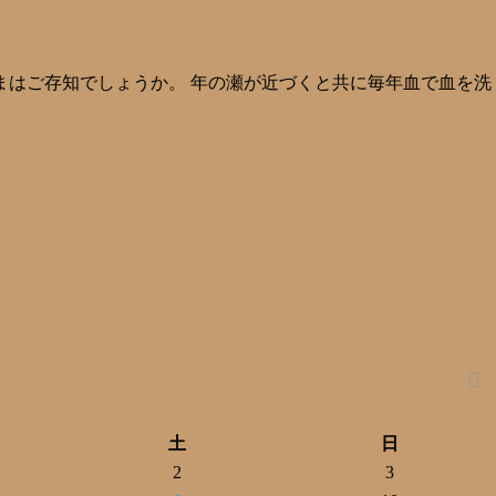
まはご存知でしょうか。 年の瀬が近づくと共に毎年血で血を洗
土
日
2
3