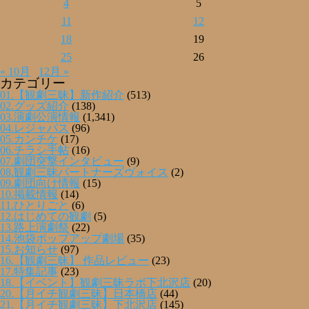
4
5
11
12
18
19
25
26
« 10月
12月 »
カテゴリー
01.【観劇三昧】新作紹介
(513)
02.グッズ紹介
(138)
03.演劇公演情報
(1,341)
04.レジャパス
(96)
05.カンチケ
(17)
06.チラシ手帖
(16)
07.劇団突撃インタビュー
(9)
08.観劇三昧パートナーズヴォイス
(2)
09.劇団向け情報
(15)
10.掲載情報
(14)
11.ひとりごと
(6)
12.はじめての観劇
(5)
13.路上演劇祭
(22)
14.池袋ポップアップ劇場
(35)
15.お知らせ
(97)
16.【観劇三昧】 作品レビュー
(23)
17.特集記事
(23)
18.【イベント】観劇三昧ラボ下北沢店
(20)
20.【月イチ観劇三昧】日本橋店
(44)
21.【月イチ観劇三昧】下北沢店
(145)