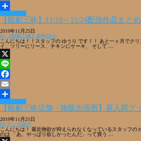
Email
Read More »
共
【観劇三昧】11/18～11/24配信作品ま
有
2019年11月25日
01.【観劇三昧】新作紹介
こんにちは！！スタッフの ゆうり です！！ あと一ヶ月でク
イ、ツリーにリース、チキンにケーキ、 そして …
X
Line
Facebook
Email
Read More »
共
【観劇三昧店舗・物販出張所】新入荷グッ
有
2019年11月21日
02.グッズ紹介
こんにちは！ 最近物欲が抑えられなくなっているスタッフの 
のは 「あ、やっぱり欲しかったんだ」って買う …