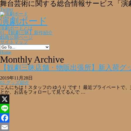
舞台芸術に関する総合情報サービス「演
Twitter
演劇ボード
演劇ボードとは
01.【観劇三昧】新作紹介
戯曲公開ページ
サイトマップ
Home
Monthly Archive
【観劇三昧店舗・物販出張所】新入荷グッ
2019年11月28日
02.グッズ紹介
こんにちは！スタッフの ゆうり です！ 最近プライベートで、見
とか、お店をフォローして見てるんで …
X
Line
Facebook