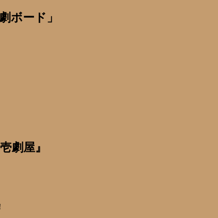
劇ボード」
 壱劇屋』
！