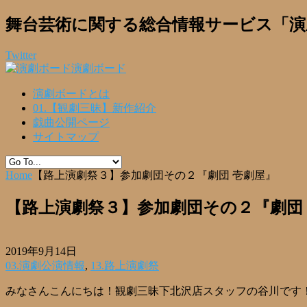
舞台芸術に関する総合情報サービス「演
Twitter
演劇ボード
演劇ボードとは
01.【観劇三昧】新作紹介
戯曲公開ページ
サイトマップ
Home
【路上演劇祭３】参加劇団その２『劇団 壱劇屋』
【路上演劇祭３】参加劇団その２『劇団
2019年9月14日
03.演劇公演情報
,
13.路上演劇祭
みなさんこんにちは！観劇三昧下北沢店スタッフの谷川です