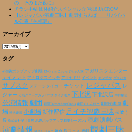
の、そのまた夜に』
チラシ手帖 団体紹介スペシャル☆ Vol.8 JACROW
【レジャパス×観劇三昧】劇団すらんばー リバイバ
ル公演『色相環』
アーカイブ
ア
ー
タグ
カ
イ
ブ
アガリスクエンター
#池袋ポップアップ劇場
ENG
yhs
こわっぱちゃん家
テイメント
アナログスイッチ
アマヤドリ
イベント
カンチケ
ゲキバカ
レジャパス
サブスク
チケット
レ
ステージタイガー
下北沢
下北沢店
ジャー
万能グローブガラパゴスダイナモス
中野劇団
公演情報
劇団
劇
劇団壱劇屋
劇団TremendousCircus
劇団すらんばー
月イチ観劇三昧
場
小劇場
新作配信
柿喰う
匿名劇壇
演劇
演劇パス
客
池袋ポップアップ劇場シーズン2
株式会社早川書房
観劇三昧
演劇情報
観フェス
観劇
舞台
激団リジョロ