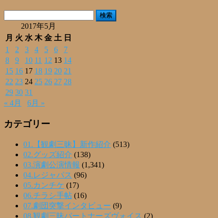
有
検
索:
2017年5月
月
火
水
木
金
土
日
1
2
3
4
5
6
7
8
9
10
11
12
13
14
15
16
17
18
19
20
21
22
23
24
25
26
27
28
29
30
31
« 4月
6月 »
カテゴリー
01.【観劇三昧】新作紹介
(513)
02.グッズ紹介
(138)
03.演劇公演情報
(1,341)
04.レジャパス
(96)
05.カンチケ
(17)
06.チラシ手帖
(16)
07.劇団突撃インタビュー
(9)
08.観劇三昧パートナーズヴォイス
(2)