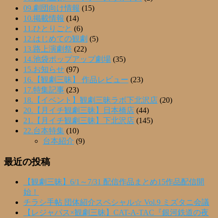
09.劇団向け情報
(15)
10.掲載情報
(14)
11.ひとりごと
(6)
12.はじめての観劇
(5)
13.路上演劇祭
(22)
14.池袋ポップアップ劇場
(35)
15.お知らせ
(97)
16.【観劇三昧】 作品レビュー
(23)
17.特集記事
(23)
18.【イベント】観劇三昧ラボ下北沢店
(20)
20.【月イチ観劇三昧】日本橋店
(44)
21.【月イチ観劇三昧】下北沢店
(145)
22.台本特集
(10)
台本紹介
(9)
最近の投稿
【観劇三昧】6/1～7/31 配信作品まとめ15作品配信開
始！
チラシ手帖 団体紹介スペシャル☆ Vol.9 ミズタニ会議
【レジャパス×観劇三昧】CAT-A-TAC『銀河鉄道の夜