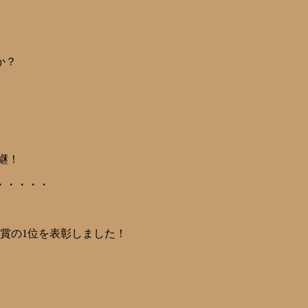
か？
継！
・・・・・
門賞の1位を表彰しました！