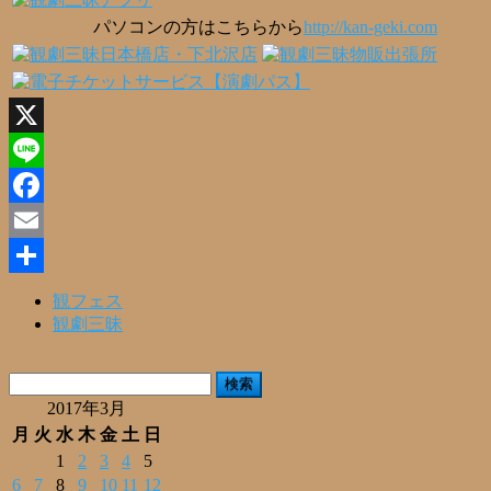
パソコンの方はこちらから
http://kan-geki.com
X
Line
Facebook
Email
共
観フェス
観劇三昧
有
検
索:
2017年3月
月
火
水
木
金
土
日
1
2
3
4
5
6
7
8
9
10
11
12