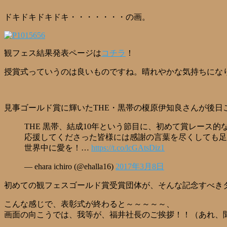
ドキドキドキドキ・・・・・・・の画。
観フェス結果発表ページは
コチラ
！
授賞式っていうのは良いものですね。晴れやかな気持ちにな
見事ゴールド賞に輝いたTHE・黒帯の榎原伊知良さんが後日
THE 黒帯、結成10年という節目に、初めて賞レース
応援してくださった皆様には感謝の言葉を尽くしても足
世界中に愛を！…
https://t.co/lcGAtsDiz1
— ehara ichiro (@ehalla16)
2017年3月8日
初めての観フェスゴールド賞受賞団体が、そんな記念すべき
こんな感じで、表彰式が終わると～～～～～、
画面の向こうでは、我等が、福井社長のご挨拶！！（あれ、