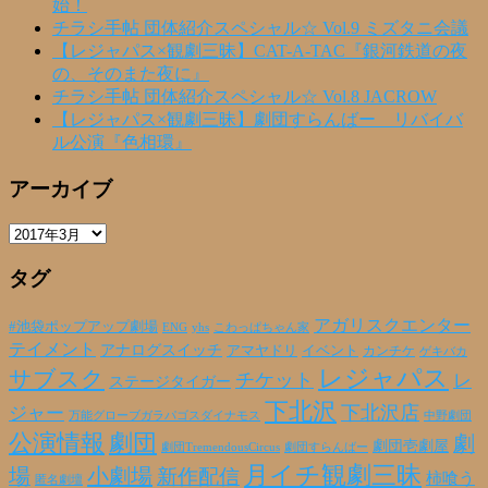
始！
チラシ手帖 団体紹介スペシャル☆ Vol.9 ミズタニ会議
【レジャパス×観劇三昧】CAT-A-TAC『銀河鉄道の夜
の、そのまた夜に』
チラシ手帖 団体紹介スペシャル☆ Vol.8 JACROW
【レジャパス×観劇三昧】劇団すらんばー リバイバ
ル公演『色相環』
アーカイブ
ア
ー
タグ
カ
イ
ブ
アガリスクエンター
#池袋ポップアップ劇場
ENG
yhs
こわっぱちゃん家
テイメント
アナログスイッチ
アマヤドリ
イベント
カンチケ
ゲキバカ
レジャパス
サブスク
チケット
レ
ステージタイガー
下北沢
下北沢店
ジャー
万能グローブガラパゴスダイナモス
中野劇団
公演情報
劇団
劇
劇団壱劇屋
劇団TremendousCircus
劇団すらんばー
月イチ観劇三昧
場
小劇場
新作配信
柿喰う
匿名劇壇