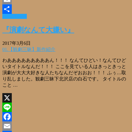
Email
Read More »
共
有
『演劇なんて大嫌い』
2017年3月6日
01.【観劇三昧】新作紹介
わあああああああああん！！！ なんてひどい！なんてひど
いタイトルなんだ！！！ ここを見ている人はきっときっと
演劇が大大大好きな人たちなんだぞおおお！！！ ふぅ…取
り乱しました。観劇三昧下北沢店の白石です。 タイトルの
こと …
X
Line
Facebook