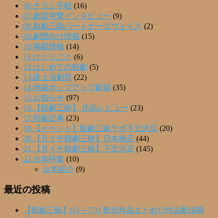
06.チラシ手帖
(16)
07.劇団突撃インタビュー
(9)
08.観劇三昧パートナーズヴォイス
(2)
09.劇団向け情報
(15)
10.掲載情報
(14)
11.ひとりごと
(6)
12.はじめての観劇
(5)
13.路上演劇祭
(22)
14.池袋ポップアップ劇場
(35)
15.お知らせ
(97)
16.【観劇三昧】 作品レビュー
(23)
17.特集記事
(23)
18.【イベント】観劇三昧ラボ下北沢店
(20)
20.【月イチ観劇三昧】日本橋店
(44)
21.【月イチ観劇三昧】下北沢店
(145)
22.台本特集
(10)
台本紹介
(9)
最近の投稿
【観劇三昧】6/1～7/31 配信作品まとめ15作品配信開