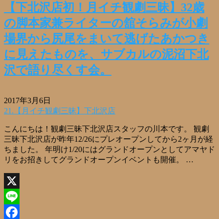
【下北沢店初！月イチ観劇三昧】32歳
の脚本家兼ライターの舘そらみが小劇
場界から尻尾をまいて逃げたあかつき
に見えたものを、サブカルの泥沼下北
沢で語り尽くす会。
2017年3月6日
21.【月イチ観劇三昧】下北沢店
こんにちは！観劇三昧下北沢店スタッフの川本です。 観劇
三昧下北沢店が昨年12/26にプレオープンしてから2ヶ月が経
ちました。 年明け1/20にはグランドオープンとしてアマヤド
リをお招きしてグランドオープンイベントも開催。 …
X
Line