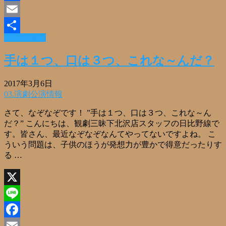
Facebook
Email
Read More »
共
有
手は１つ、口は３つ、これな～んだ？
2017年3月6日
03.演劇公演情報
さて、なぞなぞです！ ”手は１つ、口は３つ、これな～ん
だ？” こんにちは、観劇三昧下北沢店スタッフの日比野線で
す。皆さん、最近なぞなぞなんてやってないですよね。 こ
ういう問題は、子供のほうが発想力が豊かで得意だったりす
る …
X
Line
Facebook