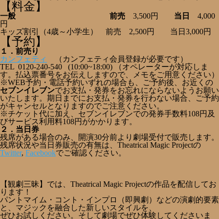
【料金】
一般 前売
3,500円
当日
4,000
円
キッズ割引（4歳～小学生） 前売 2,500円 当日3,000円
【予約】
１．前売り
カンフェティ
（カンフェティ会員登録が必要です）
TEL 0120-240-540 (10:00~18:00) （オペレーターが対応しま
す。払込票番号をお伝えしますので、メモをご用意ください）
※WEB予約・電話予約いずれの場合も、ご予約後、お近くの
セブンイレブン
でお支払・発券をお忘れにならないようお願い
いたします。期日までにお支払・発券を行わない場合、ご予約
がキャンセルとなりますのでご注意ください。
※チケット代に加え、セブンイレブンでの発券手数料108円及
びサービス利用料108円がかかります。
２．当日券
残席がある場合のみ、開演30分前より劇場受付で販売します。
残席状況や当日券販売の有無は、Theatrical Magic Projectの
Twitter
,
Facebook
でご確認ください。
【観劇三昧】では、
Theatrical Magic Projectの作品を配信してお
ります！
パントマイム・コント・インプロ（即興劇）などの演劇的要素
と、マジックを融合した新しいスタイルを、
ぜひお試しください。そして劇場でぜひ体験してくださいま