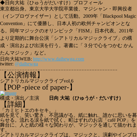
◆日向大祐（ひゅうがだいすけ）プロフィール
東京都出身。東京大学大学院卒業後、マジシャン・
即興役者
（インプロヴァイザー）
として活動。2009年「Blackpool Magic
Convention」にて優勝し、日本人初の欧州チャンピオンとな
る。同年マジックのオリンピック「FISM」日本代表。2011年
より定期的に舞台公演「シアトリカルマジックライブ」の構
成・演出および出演を行う。著書に「３分で心をつかむ かん
たんマジック」など。
日向大祐WEB:
http://www.daihewga.com
twitter:
@
daihewga
………………………………………………………………
【公演情報】
シアトリカルマジックライブvol.6
【POP -piece of paper-】
構成・演出／主演
日向 大祐（ひゅうが・だいすけ）
【詳細】
「カミヒトエのキセキ。」
紙を見て、笑い驚き、不思議がる。紙に触れ、誰かに思いを募
らせる。流れる涙を紙で拭く。町はずれのお店「café POP」を
舞台に、人と紙の様々な関わりが、マジックを通して描かれま
す。
シアトリカルマジックライブは、マジックと、演劇やインプロ