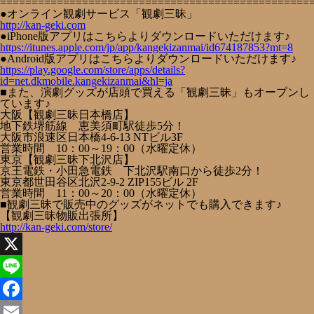
=================================================
●オンライン観劇サービス「観劇三昧」
http://kan-geki.com
●iPhone版アプリはこちらよりダウンロードいただけます♪
https://itunes.apple.com/jp/app/kangekizanmai/id674187853?mt=8
●Android版アプリはこちらよりダウンロードいただけます♪
https://play.google.com/store/apps/details?
id=net.dkmobile.kangekizanmai&hl=ja
■また、演劇グッズが店頭で買える「観劇三昧」もオープンし
ています♪
大阪【観劇三昧日本橋店】
地下鉄堺筋線 恵美須町駅徒歩5分！
大阪市浪速区日本橋4-6-13 NTビル3F
営業時間 10：00～19：00（水曜定休）
東京【観劇三昧下北沢店】
京王電鉄・小田急電鉄 下北沢駅南口から徒歩2分！
東京都世田谷区北沢2-9-2 ZIP155ビル 2F
営業時間 11：00～20：00（水曜定休）
■観劇三昧で販売中のグッズがネットでも購入できます♪
【観劇三昧物販出張所】
http://kan-geki.com/store/
X
Line
Facebook