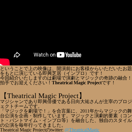
ということで上の映像は、開演前にお客様からいただいたお題
をもとに演じている即興芝居（インプロ）です！
今回紹介いたしますのは劇場で演劇とマジックの奇跡の融合！
拍手でお迎えください！
Theatrical Magic Project
です！
【
Theatrical Magic Project】
マジシャンであり即興俳優である日向大祐さんが主宰のプロジ
ェクトチームです。
「マジックを劇場で！」を合言葉に、2011年からマジックの舞
台公演を企画・制作しています。マジックと演劇的要素（コン
ト・パントマイム・インプロ等）を融合した、独自のスタイル
の公演を毎年行ってきました。
Theatrical Magic Projectのtwitter:
@
TheatricalMagic