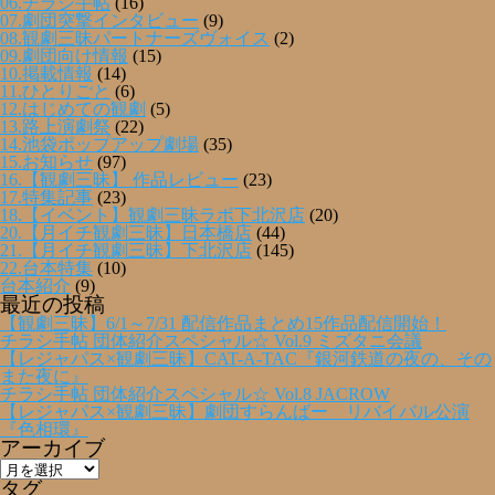
06.チラシ手帖
(16)
07.劇団突撃インタビュー
(9)
08.観劇三昧パートナーズヴォイス
(2)
09.劇団向け情報
(15)
10.掲載情報
(14)
11.ひとりごと
(6)
12.はじめての観劇
(5)
13.路上演劇祭
(22)
14.池袋ポップアップ劇場
(35)
15.お知らせ
(97)
16.【観劇三昧】 作品レビュー
(23)
17.特集記事
(23)
18.【イベント】観劇三昧ラボ下北沢店
(20)
20.【月イチ観劇三昧】日本橋店
(44)
21.【月イチ観劇三昧】下北沢店
(145)
22.台本特集
(10)
台本紹介
(9)
最近の投稿
【観劇三昧】6/1～7/31 配信作品まとめ15作品配信開始！
チラシ手帖 団体紹介スペシャル☆ Vol.9 ミズタニ会議
【レジャパス×観劇三昧】CAT-A-TAC『銀河鉄道の夜の、その
また夜に』
チラシ手帖 団体紹介スペシャル☆ Vol.8 JACROW
【レジャパス×観劇三昧】劇団すらんばー リバイバル公演
『色相環』
アーカイブ
ア
ー
タグ