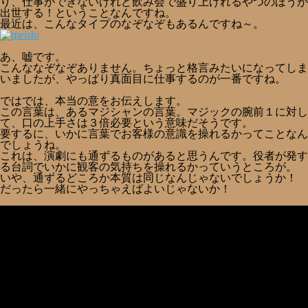
り、仕事ができないけれど飲み会で盛り上げれるやつのほうが
出世する！ということなんですね。
最近は、こんなタイプのなぞなぞもあるんですね～。
あ、嘘です。
こんななぞなぞありません。ちょっと格言みたいになってしま
いましたが、やっぱり真面目に仕事するのが一番ですね。
ではでは、本当の意をお伝えします。
この言葉は、あるマジシャンの言葉。マジックの腕前１に対し
て、口の上手さは３倍必要という意味だそうです。
要するに、いかに言葉でお客様の意識を操れるかってことなん
でしょうね。
これは、演劇にも通ずるものがあると思うんです。役者が発す
る台詞でいかに観客の気持ちを操れるかっていうところが。
いや、通ずるどころか本質は同じなんじゃないでしょうか！
だったら一緒にやっちゃえばよいじゃないか！