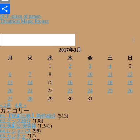
Email
POP -piece of paper-
共
Theatrical Magic Project
有
2017年3月
月
火
水
木
金
土
日
1
2
3
4
5
6
7
8
9
10
11
12
13
14
15
16
17
18
19
20
21
22
23
24
25
26
27
28
29
30
31
« 2月
4月 »
カテゴリー
01.【観劇三昧】新作紹介
(513)
02.グッズ紹介
(138)
03.演劇公演情報
(1,341)
04.レジャパス
(96)
05.カンチケ
(17)