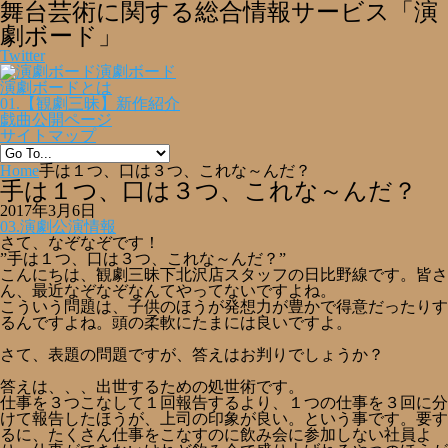
舞台芸術に関する総合情報サービス「演
劇ボード」
Twitter
演劇ボード
演劇ボードとは
01.【観劇三昧】新作紹介
戯曲公開ページ
サイトマップ
Home
手は１つ、口は３つ、これな～んだ？
手は１つ、口は３つ、これな～んだ？
2017年3月6日
03.演劇公演情報
さて、なぞなぞです！
”手は１つ、口は３つ、これな～んだ？”
こんにちは、観劇三昧下北沢店スタッフの日比野線です。皆さ
ん、最近なぞなぞなんてやってないですよね。
こういう問題は、子供のほうが発想力が豊かで得意だったりす
るんですよね。頭の柔軟にたまには良いですよ。
さて、表題の問題ですが、答えはお判りでしょうか？
答えは、、、出世するための処世術です。
仕事を３つこなして１回報告するより、１つの仕事を３回に分
けて報告したほうが、上司の印象が良い。という事です。要す
るに、たくさん仕事をこなすのに飲み会に参加しない社員よ