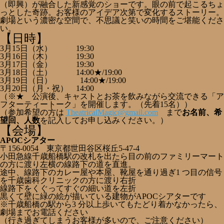
（即興）が融合した新感覚のショーです。眼の前で起こるちょ
っとした奇跡。お客様のアイデア次第で変化するストーリー。
劇場という濃密な空間で、不思議と笑いの時間をご堪能くださ
い。
【日時】
3月15日（水） 19:30
3月16日（木） 19:30
3月17日（金） 19:30
3月18日（土） 14:00★/19:00
3月19日（日） 14:00★/19:00
3月20日（月・祝） 14:00
（※★ 公演後、キャストとお茶を飲みながら交流できる「ア
フターティートーク」を開催します。（先着15名））
（参加希望の方は
TheatricalMagic@gmail.com
まで
お名前、希
望回、人数
を記入してお申し込みください。）
【会場】
APOCシアター
〒156-0054 東京都世田谷区桜丘5-47-4
小田急線千歳船橋駅の改札を出たら目の前のファミリーマート
の方に渡り左横の線路下の道を直進。
途中、線路下のカレー屋や本屋、靴屋を通り過ぎ1 つ目の信号
を千歳歯科クリニックの方に渡り右折
線路下をくぐってすぐの細い道を左折
黒くて壁に緑の絵が描いている建物がAPOCシアターです
※千歳船橋の駅から3 分以上歩いてもたどり着かなかったら、
劇場までお電話ください
（行き過ぎてしまうお客様が多いので、ご注意ください）