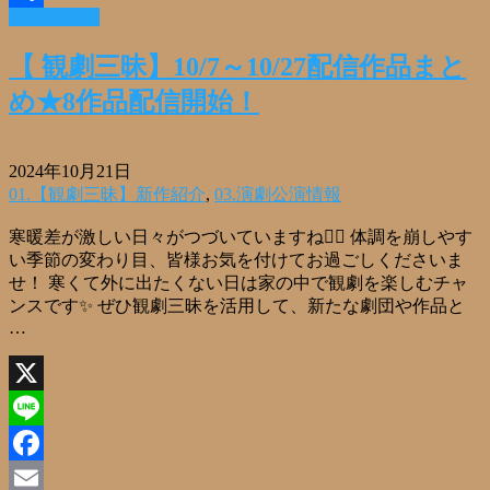
Read More »
共
有
【 観劇三昧】10/7～10/27配信作品まと
め★8作品配信開始！
2024年10月21日
01.【観劇三昧】新作紹介
,
03.演劇公演情報
寒暖差が激しい日々がつづいていますね🤦‍♀️ 体調を崩しやす
い季節の変わり目、皆様お気を付けてお過ごしくださいま
せ！ 寒くて外に出たくない日は家の中で観劇を楽しむチャ
ンスです✨ ぜひ観劇三昧を活用して、新たな劇団や作品と
…
X
Line
Facebook