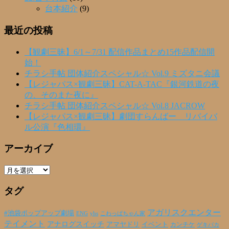
台本紹介
(9)
最近の投稿
【観劇三昧】6/1～7/31 配信作品まとめ15作品配信開
始！
チラシ手帖 団体紹介スペシャル☆ Vol.9 ミズタニ会議
【レジャパス×観劇三昧】CAT-A-TAC『銀河鉄道の夜
の、そのまた夜に』
チラシ手帖 団体紹介スペシャル☆ Vol.8 JACROW
【レジャパス×観劇三昧】劇団すらんばー リバイバ
ル公演『色相環』
アーカイブ
ア
ー
タグ
カ
イ
ブ
アガリスクエンター
#池袋ポップアップ劇場
ENG
yhs
こわっぱちゃん家
テイメント
アナログスイッチ
アマヤドリ
イベント
カンチケ
ゲキバカ