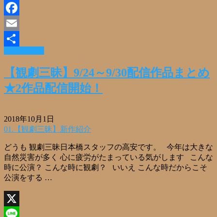
Line
Facebook
Email
Read More »
共
有
【観劇三昧】9/24～9/30配信作品まとめ
★2作品配信開始！
2018年10月1日
01.【観劇三昧】新作紹介
どうも 観劇三昧日本橋スタッフの高安です。 今年は大きな
自然災害が多く 心に疲労がたまっている気がします こんな
時に公演？ こんな時に観劇？ いいえ こんな時だからこそ
公演をする …
X