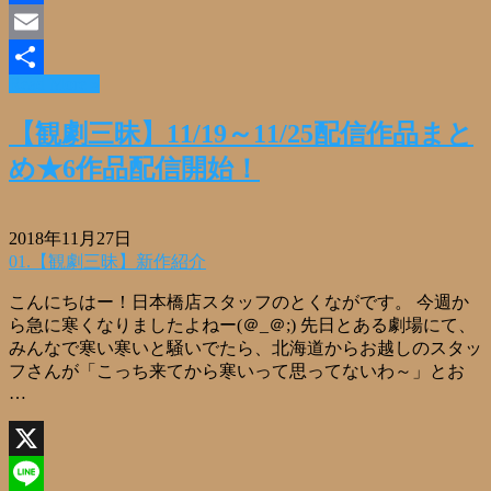
Facebook
Email
Read More »
共
有
【観劇三昧】11/19～11/25配信作品まと
め★6作品配信開始！
2018年11月27日
01.【観劇三昧】新作紹介
こんにちはー！日本橋店スタッフのとくながです。 今週か
ら急に寒くなりましたよねー(＠_＠;) 先日とある劇場にて、
みんなで寒い寒いと騒いでたら、北海道からお越しのスタッ
フさんが「こっち来てから寒いって思ってないわ～」とお
…
X