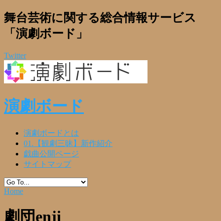
舞台芸術に関する総合情報サービス
「演劇ボード」
Twitter
演劇ボード
演劇ボードとは
01.【観劇三昧】新作紹介
戯曲公開ページ
サイトマップ
Home
劇団enji