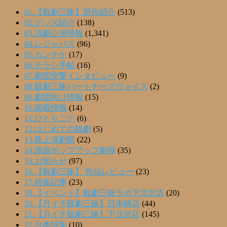
01.【観劇三昧】新作紹介
(513)
02.グッズ紹介
(138)
03.演劇公演情報
(1,341)
04.レジャパス
(96)
05.カンチケ
(17)
06.チラシ手帖
(16)
07.劇団突撃インタビュー
(9)
08.観劇三昧パートナーズヴォイス
(2)
09.劇団向け情報
(15)
10.掲載情報
(14)
11.ひとりごと
(6)
12.はじめての観劇
(5)
13.路上演劇祭
(22)
14.池袋ポップアップ劇場
(35)
15.お知らせ
(97)
16.【観劇三昧】 作品レビュー
(23)
17.特集記事
(23)
18.【イベント】観劇三昧ラボ下北沢店
(20)
20.【月イチ観劇三昧】日本橋店
(44)
21.【月イチ観劇三昧】下北沢店
(145)
22.台本特集
(10)