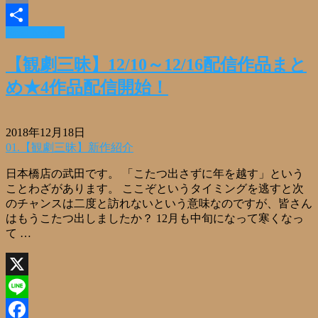
Email
Read More »
共
有
【観劇三昧】12/10～12/16配信作品まと
め★4作品配信開始！
2018年12月18日
01.【観劇三昧】新作紹介
日本橋店の武田です。 「こたつ出さずに年を越す」という
ことわざがあります。 ここぞというタイミングを逃すと次
のチャンスは二度と訪れないという意味なのですが、皆さん
はもうこたつ出しましたか？ 12月も中旬になって寒くなっ
て …
X
Line