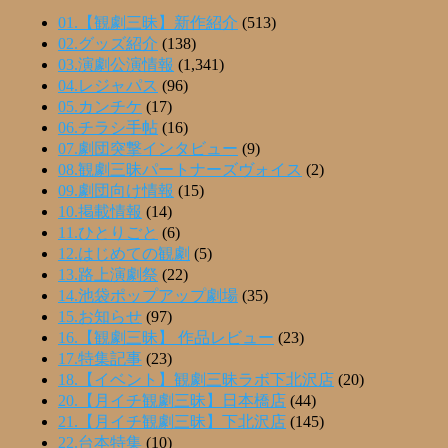
01.【観劇三昧】新作紹介
(513)
02.グッズ紹介
(138)
03.演劇公演情報
(1,341)
04.レジャパス
(96)
05.カンチケ
(17)
06.チラシ手帖
(16)
07.劇団突撃インタビュー
(9)
08.観劇三昧パートナーズヴォイス
(2)
09.劇団向け情報
(15)
10.掲載情報
(14)
11.ひとりごと
(6)
12.はじめての観劇
(5)
13.路上演劇祭
(22)
14.池袋ポップアップ劇場
(35)
15.お知らせ
(97)
16.【観劇三昧】 作品レビュー
(23)
17.特集記事
(23)
18.【イベント】観劇三昧ラボ下北沢店
(20)
20.【月イチ観劇三昧】日本橋店
(44)
21.【月イチ観劇三昧】下北沢店
(145)
22.台本特集
(10)