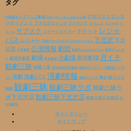
カ
タグ
イ
ブ
アガリスクエンタ
#池袋ポップアップ劇場
ENG
yhs
こわっぱちゃん家
ーテイメント
アナログスイッチ
アマヤドリ
イベント
カンチケ
ゲ
レジャ
サブスク
チケット
ステージタイガー
キバカ
パス
下北沢
下北
レジャー
万能グローブガラパゴスダイナモス
公演情報
劇団
沢店
劇団TremendousCircus
劇団すらんば
中野劇団
月イチ
劇場
小劇場
新作配信
劇団壱劇屋
ー
匿名劇壇
観劇三昧
柿喰う客
池袋ポップアップ劇場シーズ
株式会社早川書房
演劇情報
演劇
演劇パス
観フェス
ン2
舞台
激団リジョロ
観劇三昧
観劇三昧ラボ
観劇三昧ラ
観劇
ボ下北沢店
観劇三昧下北沢店
観劇三昧日本橋店
路
上演劇祭
サイトポリシー
サイトマップ