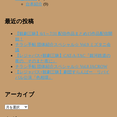
台本紹介
(9)
最近の投稿
【観劇三昧】6/1～7/31 配信作品まとめ15作品配信開
始！
チラシ手帖 団体紹介スペシャル☆ Vol.9 ミズタニ会
議
【レジャパス×観劇三昧】CAT-A-TAC『銀河鉄道の
夜の、そのまた夜に』
チラシ手帖 団体紹介スペシャル☆ Vol.8 JACROW
【レジャパス×観劇三昧】劇団すらんばー リバイ
バル公演『色相環』
アーカイブ
ア
ー