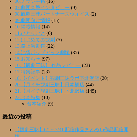
06.チラシ手帖
(16)
07.劇団突撃インタビュー
(9)
08.観劇三昧パートナーズヴォイス
(2)
09.劇団向け情報
(15)
10.掲載情報
(14)
11.ひとりごと
(6)
12.はじめての観劇
(5)
13.路上演劇祭
(22)
14.池袋ポップアップ劇場
(35)
15.お知らせ
(97)
16.【観劇三昧】 作品レビュー
(23)
17.特集記事
(23)
18.【イベント】観劇三昧ラボ下北沢店
(20)
20.【月イチ観劇三昧】日本橋店
(44)
21.【月イチ観劇三昧】下北沢店
(145)
22.台本特集
(10)
台本紹介
(9)
最近の投稿
【観劇三昧】6/1～7/31 配信作品まとめ15作品配信開
始！