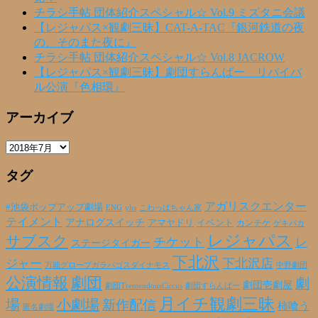
チラシ手帖 団体紹介スペシャル☆ Vol.9 ミズタニ会議
【レジャパス×観劇三昧】CAT-A-TAC『銀河鉄道の夜
の、そのまた夜に』
チラシ手帖 団体紹介スペシャル☆ Vol.8 JACROW
【レジャパス×観劇三昧】劇団すらんばー リバイバ
ル公演『色相環』
アーカイブ
ア
ー
タグ
カ
イ
ブ
アガリスクエンター
#池袋ポップアップ劇場
ENG
yhs
こわっぱちゃん家
テイメント
アナログスイッチ
アマヤドリ
イベント
カンチケ
ゲキバカ
レジャパス
サブスク
チケット
レ
ステージタイガー
下北沢
下北沢店
ジャー
万能グローブガラパゴスダイナモス
中野劇団
公演情報
劇団
劇
劇団壱劇屋
劇団TremendousCircus
劇団すらんばー
月イチ観劇三昧
場
小劇場
新作配信
柿喰う
匿名劇壇