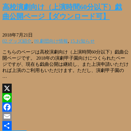
有
高校演劇向け（上演時間60分以下）戯
曲公開ページ【ダウンロード可】
2018年7月21日
02.グッズ紹介
,
09.劇団向け情報
,
15.お知らせ
こちらのページは高校演劇向け（上演時間60分以下）戯曲公
開ページです。 2018年の演劇甲子園向けにつくられたペー
ジですが、現在も戯曲公開は継続し、また上演申請いただけ
れば上演のご利用もいただけます。ただし、演劇甲子園の
…
X
Line
Facebook
Email