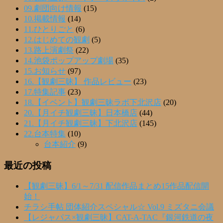
09.劇団向け情報
(15)
10.掲載情報
(14)
11.ひとりごと
(6)
12.はじめての観劇
(5)
13.路上演劇祭
(22)
14.池袋ポップアップ劇場
(35)
15.お知らせ
(97)
16.【観劇三昧】 作品レビュー
(23)
17.特集記事
(23)
18.【イベント】観劇三昧ラボ下北沢店
(20)
20.【月イチ観劇三昧】日本橋店
(44)
21.【月イチ観劇三昧】下北沢店
(145)
22.台本特集
(10)
台本紹介
(9)
最近の投稿
【観劇三昧】6/1～7/31 配信作品まとめ15作品配信開
始！
チラシ手帖 団体紹介スペシャル☆ Vol.9 ミズタニ会議
【レジャパス×観劇三昧】CAT-A-TAC『銀河鉄道の夜