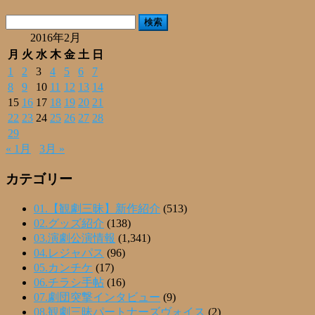
有
検
索:
2016年2月
月
火
水
木
金
土
日
1
2
3
4
5
6
7
8
9
10
11
12
13
14
15
16
17
18
19
20
21
22
23
24
25
26
27
28
29
« 1月
3月 »
カテゴリー
01.【観劇三昧】新作紹介
(513)
02.グッズ紹介
(138)
03.演劇公演情報
(1,341)
04.レジャパス
(96)
05.カンチケ
(17)
06.チラシ手帖
(16)
07.劇団突撃インタビュー
(9)
08.観劇三昧パートナーズヴォイス
(2)