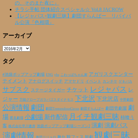
の、そのまた夜に』
チラシ手帖 団体紹介スペシャル☆ Vol.8 JACROW
【レジャパス×観劇三昧】劇団すらんばー リバイバ
ル公演『色相環』
アーカイブ
ア
ー
タグ
カ
イ
ブ
アガリスクエンター
#池袋ポップアップ劇場
ENG
yhs
こわっぱちゃん家
テイメント
アナログスイッチ
アマヤドリ
イベント
カンチケ
ゲキバカ
レジャパス
サブスク
チケット
レ
ステージタイガー
下北沢
下北沢店
ジャー
万能グローブガラパゴスダイナモス
中野劇団
公演情報
劇団
劇
劇団壱劇屋
劇団TremendousCircus
劇団すらんばー
月イチ観劇三昧
場
小劇場
新作配信
柿喰う
匿名劇壇
演劇
演劇パス
客
池袋ポップアップ劇場シーズン2
株式会社早川書房
観劇三昧
演劇情報
観フェス
観劇
舞台
激団リジョロ