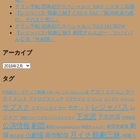
チラシ手帖 団体紹介スペシャル☆ Vol.9 ミズタニ会議
【レジャパス×観劇三昧】CAT-A-TAC『銀河鉄道の夜
の、そのまた夜に』
チラシ手帖 団体紹介スペシャル☆ Vol.8 JACROW
【レジャパス×観劇三昧】劇団すらんばー リバイバ
ル公演『色相環』
アーカイブ
ア
ー
タグ
カ
イ
ブ
アガリスクエンター
#池袋ポップアップ劇場
ENG
yhs
こわっぱちゃん家
テイメント
アナログスイッチ
アマヤドリ
イベント
カンチケ
ゲキバカ
レジャパス
サブスク
チケット
レ
ステージタイガー
下北沢
下北沢店
ジャー
万能グローブガラパゴスダイナモス
中野劇団
公演情報
劇団
劇
劇団壱劇屋
劇団TremendousCircus
劇団すらんばー
月イチ観劇三昧
場
小劇場
新作配信
柿喰う
匿名劇壇