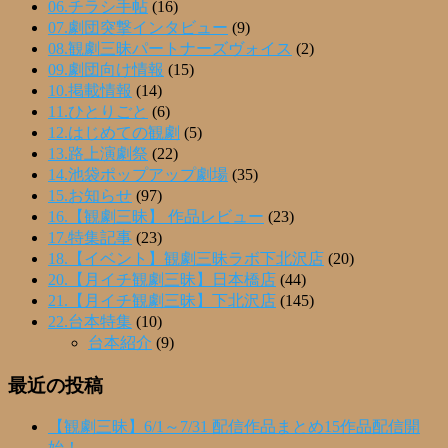
06.チラシ手帖
(16)
07.劇団突撃インタビュー
(9)
08.観劇三昧パートナーズヴォイス
(2)
09.劇団向け情報
(15)
10.掲載情報
(14)
11.ひとりごと
(6)
12.はじめての観劇
(5)
13.路上演劇祭
(22)
14.池袋ポップアップ劇場
(35)
15.お知らせ
(97)
16.【観劇三昧】 作品レビュー
(23)
17.特集記事
(23)
18.【イベント】観劇三昧ラボ下北沢店
(20)
20.【月イチ観劇三昧】日本橋店
(44)
21.【月イチ観劇三昧】下北沢店
(145)
22.台本特集
(10)
台本紹介
(9)
最近の投稿
【観劇三昧】6/1～7/31 配信作品まとめ15作品配信開
始！