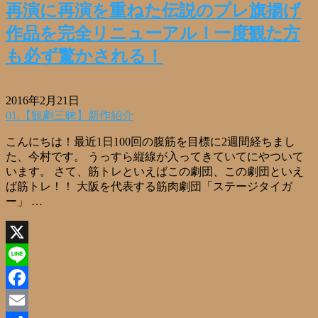
再演に再演を重ねた伝説のプレ旗揚げ
作品を完全リニューアル！一度観た方
も必ず驚かされる！
2016年2月21日
01.【観劇三昧】新作紹介
こんにちは！最近1日100回の腹筋を目標に2週間経ちまし
た、今村です。 うっすら縦線が入ってきていてにやついて
います。 さて、筋トレといえばこの劇団、この劇団といえ
ば筋トレ！！ 大阪を代表する筋肉劇団「ステージタイガ
ー」 …
X
Line
Facebook