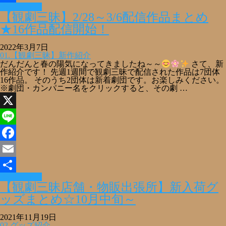
Read More »
共
【観劇三昧】2/28～3/6配信作品まとめ
有
★16作品配信開始！
2022年3月7日
01.【観劇三昧】新作紹介
だんだんと春の陽気になってきましたね～～
さて、新
作紹介です！ 先週1週間で観劇三昧で配信された作品は7団体
16作品。 そのうち2団体は新着劇団です。お楽しみください。
※劇団・カンパニー名をクリックすると、その劇 …
X
Line
Facebook
Email
Read More »
共
【観劇三昧店舗・物販出張所】新入荷グ
有
ッズまとめ☆10月中旬～
2021年11月19日
02.グッズ紹介