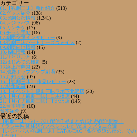
カテゴリー
01.【観劇三昧】新作紹介
(513)
02.グッズ紹介
(138)
03.演劇公演情報
(1,341)
04.レジャパス
(96)
05.カンチケ
(17)
06.チラシ手帖
(16)
07.劇団突撃インタビュー
(9)
08.観劇三昧パートナーズヴォイス
(2)
09.劇団向け情報
(15)
10.掲載情報
(14)
11.ひとりごと
(6)
12.はじめての観劇
(5)
13.路上演劇祭
(22)
14.池袋ポップアップ劇場
(35)
15.お知らせ
(97)
16.【観劇三昧】 作品レビュー
(23)
17.特集記事
(23)
18.【イベント】観劇三昧ラボ下北沢店
(20)
20.【月イチ観劇三昧】日本橋店
(44)
21.【月イチ観劇三昧】下北沢店
(145)
22.台本特集
(10)
台本紹介
(9)
最近の投稿
【観劇三昧】6/1～7/31 配信作品まとめ15作品配信開始！
チラシ手帖 団体紹介スペシャル☆ Vol.9 ミズタニ会議
【レジャパス×観劇三昧】CAT-A-TAC『銀河鉄道の夜の、その
また夜に』