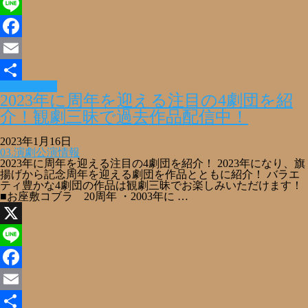
X
Line
Facebook
Email
Read More »
共
2023年に周年を迎える注目の4劇団を紹
有
介！観劇三昧で過去作品配信中！
2023年1月16日
03.演劇公演情報
2023年に周年を迎える注目の4劇団を紹介！ 2023年になり、旗
揚げから記念周年を迎える劇団を作品とともに紹介！ バラエ
ティ豊かな4劇団の作品は観劇三昧でお楽しみいただけます！
■お座敷コブラ 20周年 ・2003年に …
X
Line
Facebook
Email