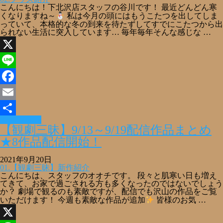
こんにちは！下北沢店スタッフの谷川です！ 最近どんどん寒
くなりますね～
私は今月の頭にはもうこたつを出してしま
っていて、本格的な冬の到来を待たずしてすでにこたつから出
られない生活に突入しています… 毎年毎年そんな感じな …
X
Line
Facebook
Email
Read More »
共
【観劇三昧】9/13～9/19配信作品まとめ
有
★8作品配信開始！
2021年9月20日
01.【観劇三昧】新作紹介
こんにちは、スタッフのオオチです。 段々と肌寒い日も増え
てきて、お家で過ごされる方も多くなったのではないでしょう
か？ 劇場で観るのも素敵ですが、配信でも沢山の作品をご覧
いただけます！ 今週も素敵な作品が追加
皆様のお気 …