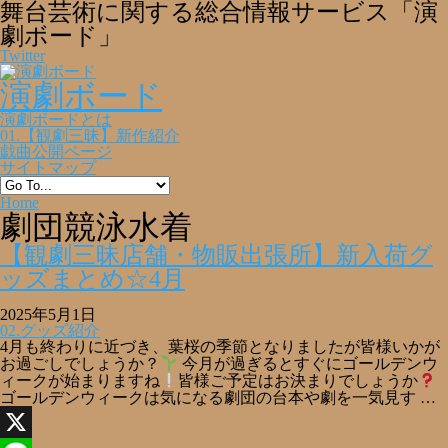
舞台芸術に関する総合情報サービス「演
劇ボード」
Twitter
演劇ボード
演劇ボードとは
01.【観劇三昧】新作紹介
戯曲公開ページ
サイトマップ
Home
劇団競泳水着
【観劇三昧店舗・物販出張所】新入荷グ
ッズまとめ☆4月
2025年5月1日
02.グッズ紹介
4月も終わりに近づき、葉桜の季節となりましたが皆様いかが
お過ごしでしょうか？
今月が過ぎるとすぐにゴールデンウ
ィークが始まりますね
皆様ご予定はお決まりでしょうか
ゴールデンウィークは気になる劇団の台本や劇を一気見す …