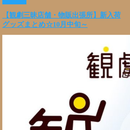
Read More »
共
有
【観劇三昧店舗・物販出張所】新入荷
グッズまとめ☆10月中旬～