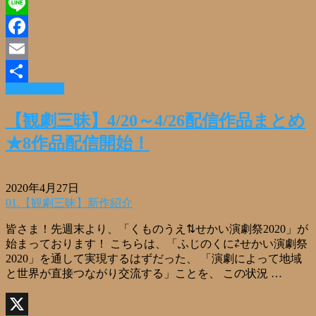
X
Line
Facebook
Email
Read More »
共
有
【観劇三昧】4/20～4/26配信作品まとめ
★8作品配信開始！
2020年4月27日
01.【観劇三昧】新作紹介
皆さま！先週末より、「くものうえ⇅せかい演劇祭2020」が
始まっております！ こちらは、「ふじのくに⇄せかい演劇祭
2020」を通して実現するはずだった、 「演劇によって地域
と世界が直接つながり交流する」ことを、 この状況 …