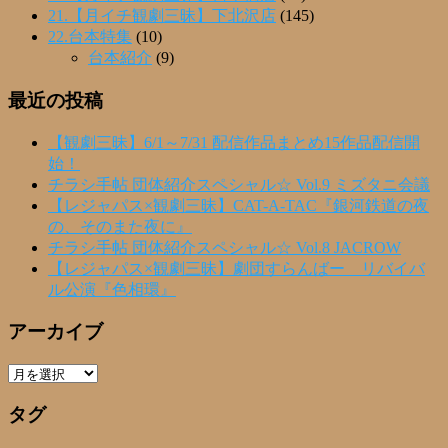
21.【月イチ観劇三昧】下北沢店
(145)
22.台本特集
(10)
台本紹介
(9)
最近の投稿
【観劇三昧】6/1～7/31 配信作品まとめ15作品配信開
始！
チラシ手帖 団体紹介スペシャル☆ Vol.9 ミズタニ会議
【レジャパス×観劇三昧】CAT-A-TAC『銀河鉄道の夜
の、そのまた夜に』
チラシ手帖 団体紹介スペシャル☆ Vol.8 JACROW
【レジャパス×観劇三昧】劇団すらんばー リバイバ
ル公演『色相環』
アーカイブ
ア
ー
タグ
カ
イ