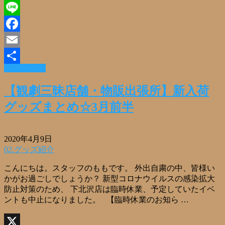
X
Line
Facebook
Email
Read More »
共
有
【観劇三昧店舗・物販出張所】新入荷
グッズまとめ☆3月前半
2020年4月9日
02.グッズ紹介
こんにちは。スタッフのももです。 外出自粛の中、皆様い
かがお過ごしでしょうか？ 新型コロナウイルスの感染拡大
防止対策のため、 下北沢店は臨時休業、予定していたイベ
ントも中止になりました。 【臨時休業のお知ら …