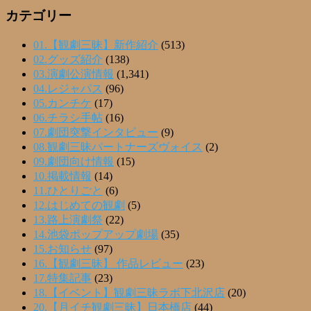
カテゴリー
01.【観劇三昧】新作紹介
(513)
02.グッズ紹介
(138)
03.演劇公演情報
(1,341)
04.レジャパス
(96)
05.カンチケ
(17)
06.チラシ手帖
(16)
07.劇団突撃インタビュー
(9)
08.観劇三昧パートナーズヴォイス
(2)
09.劇団向け情報
(15)
10.掲載情報
(14)
11.ひとりごと
(6)
12.はじめての観劇
(5)
13.路上演劇祭
(22)
14.池袋ポップアップ劇場
(35)
15.お知らせ
(97)
16.【観劇三昧】 作品レビュー
(23)
17.特集記事
(23)
18.【イベント】観劇三昧ラボ下北沢店
(20)
20.【月イチ観劇三昧】日本橋店
(44)