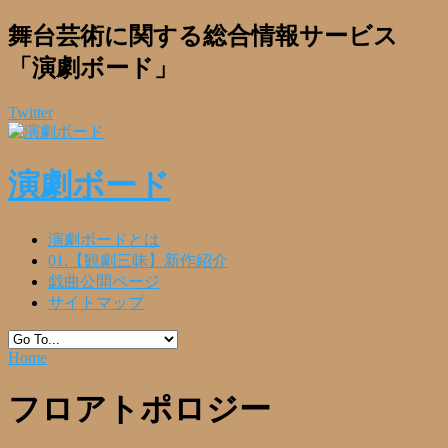
舞台芸術に関する総合情報サービス
「演劇ボード」
Twitter
演劇ボード
演劇ボードとは
01.【観劇三昧】新作紹介
戯曲公開ページ
サイトマップ
Home
フロアトポロジー