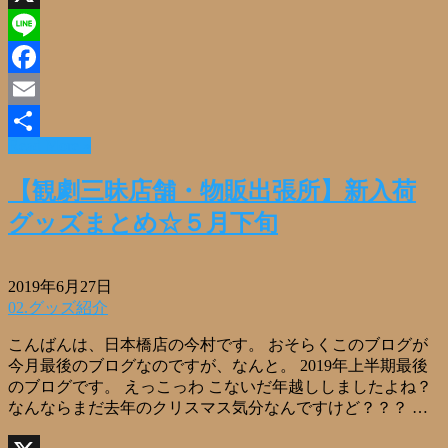
X
Line
Facebook
Email
Read More »
共
有
【観劇三昧店舗・物販出張所】新入荷
グッズまとめ☆５月下旬
2019年6月27日
02.グッズ紹介
こんばんは、日本橋店の今村です。 おそらくこのブログが
今月最後のブログなのですが、なんと。 2019年上半期最後
のブログです。 えっこっわ こないだ年越ししましたよね？
なんならまだ去年のクリスマス気分なんですけど？？？ …