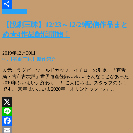
Email
Read More »
共
有
【観劇三昧】12/23～12/29配信作品まと
め★4作品配信開始！
2019年12月30日
01.【観劇三昧】新作紹介
改元、ラグビーワールドカップ、イチローの引退、「百舌
鳥・古市古墳群」世界遺産登録…etc. いろんなことがあった
2019年もいよいよ終わり…！ こんにちは。スタッフのもも
です。 来年はいよいよ2020年。オリンピック・パ …
X
Line
Facebook