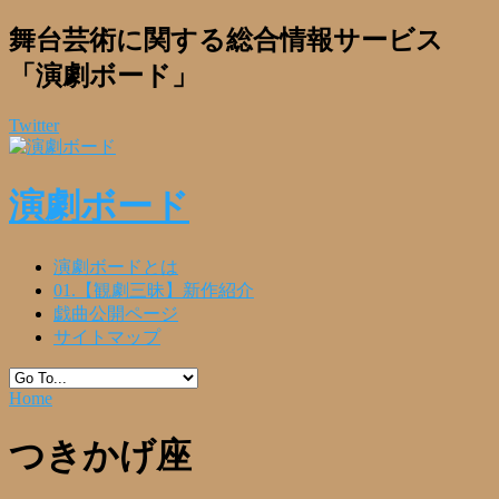
舞台芸術に関する総合情報サービス
「演劇ボード」
Twitter
演劇ボード
演劇ボードとは
01.【観劇三昧】新作紹介
戯曲公開ページ
サイトマップ
Home
つきかげ座