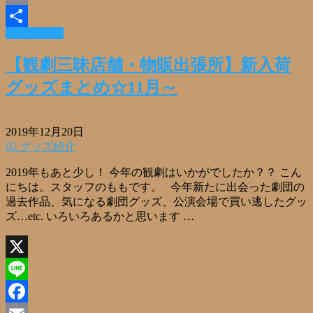
Email
Read More »
共
有
【観劇三昧店舗・物販出張所】新入荷
グッズまとめ☆11月～
2019年12月20日
02.グッズ紹介
2019年もあと少し！ 今年の観劇はいかがでしたか？？ こん
にちは。スタッフのももです。 今年新たに出会った劇団の
過去作品、気になる劇団グッズ、公演会場で買い逃したグッ
ズ…etc. いろいろあるかと思います …
X
Line