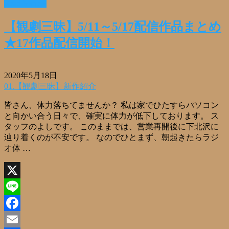
Read More »
共
有
【観劇三昧】5/11～5/17配信作品まとめ
★17作品配信開始！
2020年5月18日
01.【観劇三昧】新作紹介
皆さん、体力落ちてませんか？ 私は家でひたすらパソコン
と向かい合う日々で、確実に体力が低下しております。 ス
タッフのよしです。 このままでは、営業再開後に下北沢に
辿り着くのが不安です。 なのでひとまず、朝起きたらラジ
オ体 …
X
Line
Facebook