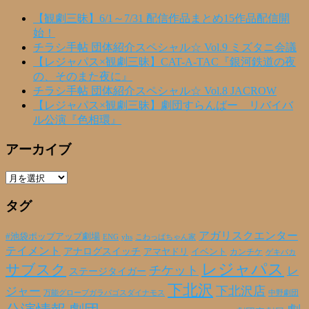
【観劇三昧】6/1～7/31 配信作品まとめ15作品配信開
始！
チラシ手帖 団体紹介スペシャル☆ Vol.9 ミズタニ会議
【レジャパス×観劇三昧】CAT-A-TAC『銀河鉄道の夜
の、そのまた夜に』
チラシ手帖 団体紹介スペシャル☆ Vol.8 JACROW
【レジャパス×観劇三昧】劇団すらんばー リバイバ
ル公演『色相環』
アーカイブ
ア
ー
タグ
カ
イ
ブ
アガリスクエンター
#池袋ポップアップ劇場
ENG
yhs
こわっぱちゃん家
テイメント
アナログスイッチ
アマヤドリ
イベント
カンチケ
ゲキバカ
レジャパス
サブスク
チケット
レ
ステージタイガー
下北沢
下北沢店
ジャー
万能グローブガラパゴスダイナモス
中野劇団