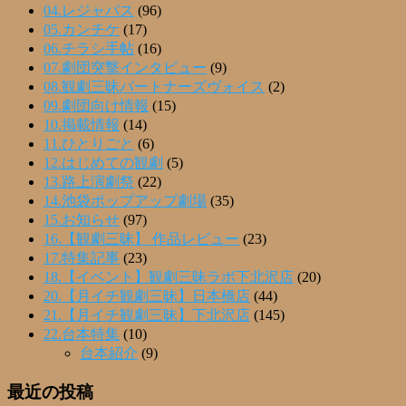
04.レジャパス
(96)
05.カンチケ
(17)
06.チラシ手帖
(16)
07.劇団突撃インタビュー
(9)
08.観劇三昧パートナーズヴォイス
(2)
09.劇団向け情報
(15)
10.掲載情報
(14)
11.ひとりごと
(6)
12.はじめての観劇
(5)
13.路上演劇祭
(22)
14.池袋ポップアップ劇場
(35)
15.お知らせ
(97)
16.【観劇三昧】 作品レビュー
(23)
17.特集記事
(23)
18.【イベント】観劇三昧ラボ下北沢店
(20)
20.【月イチ観劇三昧】日本橋店
(44)
21.【月イチ観劇三昧】下北沢店
(145)
22.台本特集
(10)
台本紹介
(9)
最近の投稿