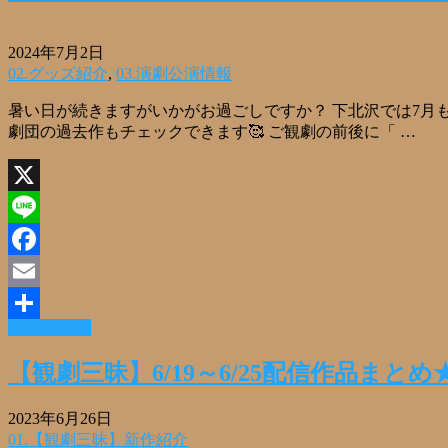
2024年7月2日
02.グッズ紹介
,
03.演劇公演情報
暑い日が続きますがいかがお過ごしですか？ 下北沢では7月
劇団の過去作もチェックできます🥰 ご観劇の前後に「 …
X
Line
Facebook
Email
Read More »
共
有
【観劇三昧】6/19～6/25配信作品まと
2023年6月26日
01.【観劇三昧】新作紹介