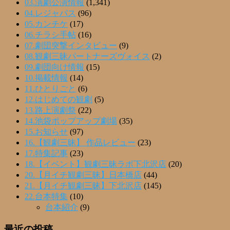
03.演劇公演情報
(1,341)
04.レジャパス
(96)
05.カンチケ
(17)
06.チラシ手帖
(16)
07.劇団突撃インタビュー
(9)
08.観劇三昧パートナーズヴォイス
(2)
09.劇団向け情報
(15)
10.掲載情報
(14)
11.ひとりごと
(6)
12.はじめての観劇
(5)
13.路上演劇祭
(22)
14.池袋ポップアップ劇場
(35)
15.お知らせ
(97)
16.【観劇三昧】 作品レビュー
(23)
17.特集記事
(23)
18.【イベント】観劇三昧ラボ下北沢店
(20)
20.【月イチ観劇三昧】日本橋店
(44)
21.【月イチ観劇三昧】下北沢店
(145)
22.台本特集
(10)
台本紹介
(9)
最近の投稿