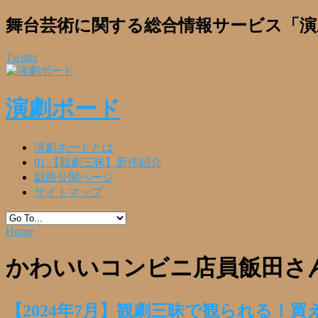
舞台芸術に関する総合情報サービス「演
Twitter
演劇ボード
演劇ボードとは
01.【観劇三昧】新作紹介
戯曲公開ページ
サイトマップ
Home
かわいいコンビニ店員飯田さ
【2024年7月】観劇三昧で観られる！