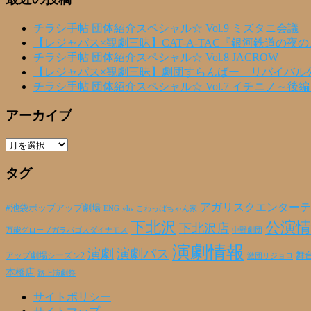
チラシ手帖 団体紹介スペシャル☆ Vol.9 ミズタニ会議
【レジャパス×観劇三昧】CAT-A-TAC『銀河鉄道の夜
チラシ手帖 団体紹介スペシャル☆ Vol.8 JACROW
【レジャパス×観劇三昧】劇団すらんばー リバイバル
チラシ手帖 団体紹介スペシャル☆ Vol.7 イチニノ～後
アーカイブ
ア
ー
タグ
カ
イ
ブ
アガリスクエンターテ
#池袋ポップアップ劇場
ENG
yhs
こわっぱちゃん家
下北沢
公演情
下北沢店
万能グローブガラパゴスダイナモス
中野劇団
演劇情報
演劇
演劇パス
アップ劇場シーズン2
舞
激団リジョロ
本橋店
路上演劇祭
サイトポリシー