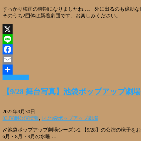
すっかり梅雨の時期になりましたね…。 外に出るのも億劫な
そのうち2団体は新着劇団です。お楽しみください。 …
X
Line
Facebook
Email
Read More »
共
有
【9/28 舞台写真】池袋ポップアップ劇場シ
2022年9月30日
03.演劇公演情報
,
14.池袋ポップアップ劇場
🎉池袋ポップアップ劇場シーズン2 【9/28】の公演の様子を
6月・8月・9月の水曜 …