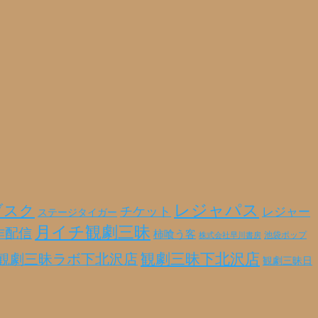
レジャパス
ブスク
チケット
レジャー
ステージタイガー
月イチ観劇三昧
作配信
柿喰う客
池袋ポップ
株式会社早川書房
観劇三昧ラボ下北沢店
観劇三昧下北沢店
観劇三昧日