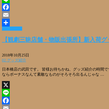
Line
Facebook
Email
Read More »
共
有
【観劇三昧店舗・物販出張所】新入荷グ
2018年10月25日
02.グッズ紹介
日本橋店の武田です。 皆様お待ちかね、グッズ紹介の時間で
ならボーナスなんて素敵なものがそろそろ出るんじゃな …
X
Line
Facebook