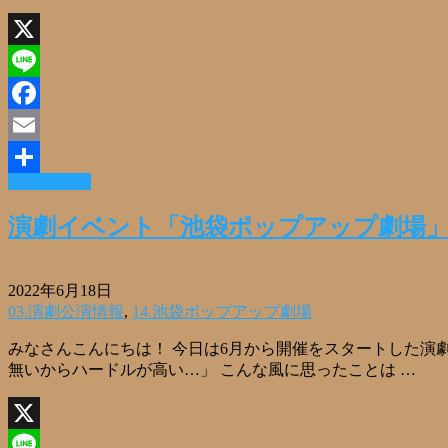
X
Line
Facebook
Email
Read More »
共
有
演劇イベント「池袋ポップアップ劇場」
2022年6月18日
03.演劇公演情報
,
14.池袋ポップアップ劇場
みなさんこんにちは！ 今日は6月から開催をスタートした演劇
無いからハードルが高い…」 こんな風に思ったことは …
X