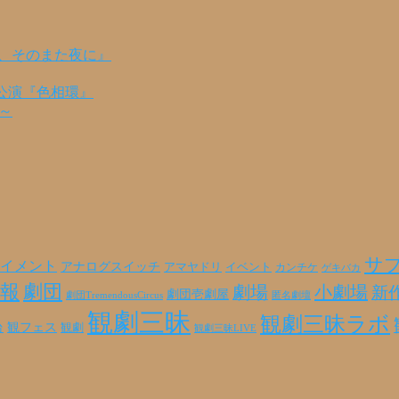
の、そのまた夜に』
公演『色相環』
編～
サ
イメント
アナログスイッチ
アマヤドリ
イベント
カンチケ
ゲキバカ
報
劇団
劇場
小劇場
新
劇団壱劇屋
劇団TremendousCircus
匿名劇壇
観劇三昧
観劇三昧ラボ
観フェス
観劇
台
観劇三昧LIVE