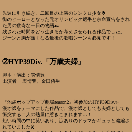
先週に引き続き、二回目の上演のシンクロ少女🌟
街のヒーローとなった元オリンピック選手と余命宣告をされ
た男の数奇な一日の物語🚗
残された時間をどう生きるか考えさせられる作品でした。
ジーンと胸が熱くなる最後の歌唱シーンも必見です！
➁HYP39Div.「万歳夫婦」
脚本・演出：表情豊
出演者 ：表情豊、金田侑生
『池袋ポップアップ劇場season2』初参加のHYP39Div.✨
漫才師をテーマにした作品で、漫才師としても夫婦としても
衝突する二人の熱量に惹きこまれます…！
短い時間の中に笑いあり、涙ありのドラマがギュッと濃縮さ
れていました🎤