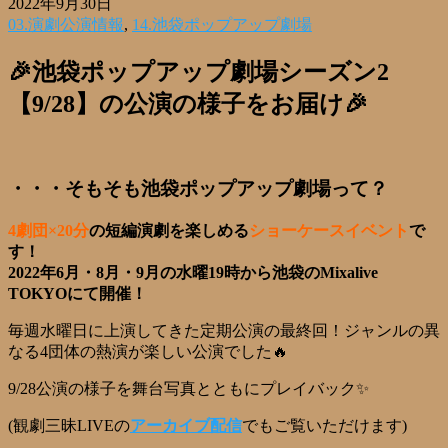
2022年9月30日
03.演劇公演情報
,
14.池袋ポップアップ劇場
🎉池袋ポップアップ劇場シーズン2
【9/28】の公演の様子をお届け🎉
・・・そもそも池袋ポップアップ劇場って？
4劇団×20分
の短編演劇を楽しめる
ショーケースイベント
で
す！
2022年6月・8月・9月の水曜19時から池袋のMixalive
TOKYOにて開催！
毎週水曜日に上演してきた定期公演の最終回！ジャンルの異
なる4団体の熱演が楽しい公演でした🔥
9/28公演の様子を舞台写真とともにプレイバック✨
(観劇三昧LIVEの
アーカイブ配信
でもご覧いただけます)