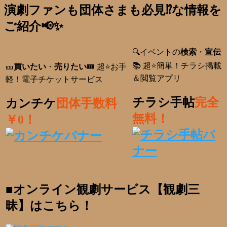
演劇ファンも団体さまも必見⁉️な情報を
ご紹介📢✨
🔍イベントの
検索
・
宣伝
📚 超⭐簡単！チラシ掲載
🎫
買いたい
・
売りたい
🎟️ 超⭐お手
＆閲覧アプリ
軽！電子チケットサービス
チラシ手帖
完全
カンチケ
団体手数料
無料！
￥0！
■オンライン観劇サービス【観劇三
昧】はこちら！