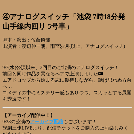
④アナログスイッチ「池袋 7時18分発
山手線内回り 5号車」
脚本・演出：佐藤慎哉
出演者：渡辺伸一朗、雨宮沙月(以上、アナログスイッチ)
9/7(水)公演以来、2回目のご出演のアナログスイッチ！
前回と同じ作品を異なるペアで上演しました🚃
エアドロップから始まる恋に期待しながら、話は思わぬ方向
へ…
コメディの中にミステリー感もありつつ、スカッとする展開
も秀逸です！
【アーカイブ配信中！】
9/28の公演の
アーカイブ配信
もございます！
観劇三昧LIVEより、配信チケットをご購入の上お楽しみく