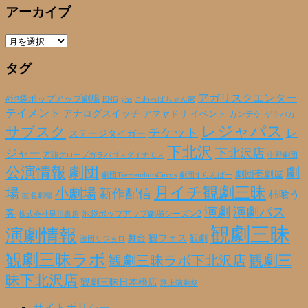
アーカイブ
ア
ー
タグ
カ
イ
ブ
アガリスクエンター
#池袋ポップアップ劇場
ENG
yhs
こわっぱちゃん家
テイメント
アナログスイッチ
アマヤドリ
イベント
カンチケ
ゲキバカ
レジャパス
サブスク
チケット
レ
ステージタイガー
下北沢
下北沢店
ジャー
万能グローブガラパゴスダイナモス
中野劇団
公演情報
劇団
劇
劇団壱劇屋
劇団TremendousCircus
劇団すらんばー
月イチ観劇三昧
場
小劇場
新作配信
柿喰う
匿名劇壇
演劇
演劇パス
客
池袋ポップアップ劇場シーズン2
株式会社早川書房
観劇三昧
演劇情報
観フェス
観劇
舞台
激団リジョロ
観劇三昧ラボ
観劇三昧ラボ下北沢店
観劇三
昧下北沢店
観劇三昧日本橋店
路上演劇祭
サイトポリシー