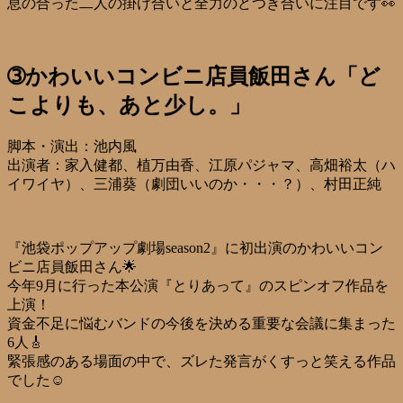
息の合った二人の掛け合いと全力のどつき合いに注目です👀
➂かわいいコンビニ店員飯田さん「ど
こよりも、あと少し。」
脚本・演出：池内風
出演者：家入健都、植万由香、江原パジャマ、高畑裕太（ハ
イワイヤ）、三浦葵（劇団いいのか・・・？）、村田正純
『池袋ポップアップ劇場season2』に初出演のかわいいコン
ビニ店員飯田さん🌟
今年9月に行った本公演『とりあって』のスピンオフ作品を
上演！
資金不足に悩むバンドの今後を決める重要な会議に集まった
6人🎸
緊張感のある場面の中で、ズレた発言がくすっと笑える作品
でした☺