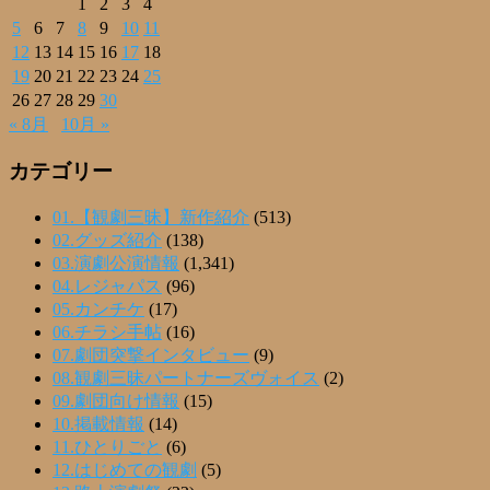
1
2
3
4
5
6
7
8
9
10
11
12
13
14
15
16
17
18
19
20
21
22
23
24
25
26
27
28
29
30
« 8月
10月 »
カテゴリー
01.【観劇三昧】新作紹介
(513)
02.グッズ紹介
(138)
03.演劇公演情報
(1,341)
04.レジャパス
(96)
05.カンチケ
(17)
06.チラシ手帖
(16)
07.劇団突撃インタビュー
(9)
08.観劇三昧パートナーズヴォイス
(2)
09.劇団向け情報
(15)
10.掲載情報
(14)
11.ひとりごと
(6)
12.はじめての観劇
(5)