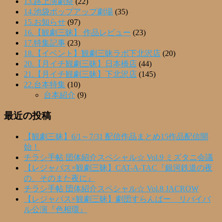
13.路上演劇祭
(22)
14.池袋ポップアップ劇場
(35)
15.お知らせ
(97)
16.【観劇三昧】 作品レビュー
(23)
17.特集記事
(23)
18.【イベント】観劇三昧ラボ下北沢店
(20)
20.【月イチ観劇三昧】日本橋店
(44)
21.【月イチ観劇三昧】下北沢店
(145)
22.台本特集
(10)
台本紹介
(9)
最近の投稿
【観劇三昧】6/1～7/31 配信作品まとめ15作品配信開
始！
チラシ手帖 団体紹介スペシャル☆ Vol.9 ミズタニ会議
【レジャパス×観劇三昧】CAT-A-TAC『銀河鉄道の夜
の、そのまた夜に』
チラシ手帖 団体紹介スペシャル☆ Vol.8 JACROW
【レジャパス×観劇三昧】劇団すらんばー リバイバ
ル公演『色相環』