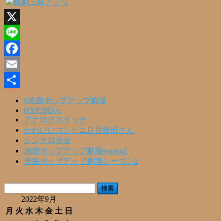
X
Line
Facebook
Email
共
#池袋ポップアップ劇場
HYP39Div.
有
アナログスイッチ
かわいいコンビニ店員飯田さん
シンクロ少女
池袋ポップアップ劇場season2
池袋ポップアップ劇場シーズン2
検
索:
2022年9月
月
火
水
木
金
土
日