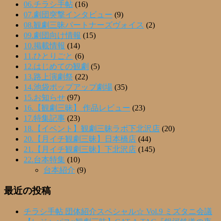
06.チラシ手帖
(16)
07.劇団突撃インタビュー
(9)
08.観劇三昧パートナーズヴォイス
(2)
09.劇団向け情報
(15)
10.掲載情報
(14)
11.ひとりごと
(6)
12.はじめての観劇
(5)
13.路上演劇祭
(22)
14.池袋ポップアップ劇場
(35)
15.お知らせ
(97)
16.【観劇三昧】 作品レビュー
(23)
17.特集記事
(23)
18.【イベント】観劇三昧ラボ下北沢店
(20)
20.【月イチ観劇三昧】日本橋店
(44)
21.【月イチ観劇三昧】下北沢店
(145)
22.台本特集
(10)
台本紹介
(9)
最近の投稿
チラシ手帖 団体紹介スペシャル☆ Vol.9 ミズタニ会議