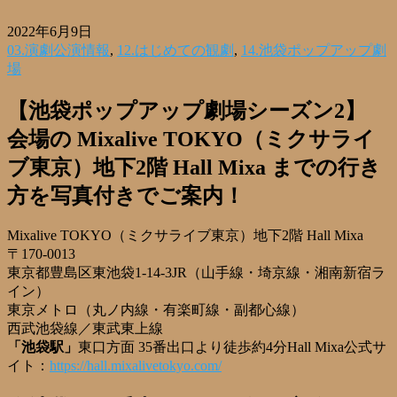
2022年6月9日
03.演劇公演情報
,
12.はじめての観劇
,
14.池袋ポップアップ劇
場
【池袋ポップアップ劇場シーズン2】
会場の
Mixalive TOKYO（ミクサライ
ブ東京）地下2階 Hall Mixa
までの行き
方を写真付きでご案内！
Mixalive TOKYO（ミクサライブ東京）地下2階 Hall Mixa
〒170-0013
東京都豊島区東池袋1-14-3JR（山手線・埼京線・湘南新宿ラ
イン）
東京メトロ（丸ノ内線・有楽町線・副都心線）
西武池袋線／東武東上線
「池袋駅」
東口方面 35番出口より徒歩約4分Hall Mixa公式サ
イト：
https://hall.mixalivetokyo.com/