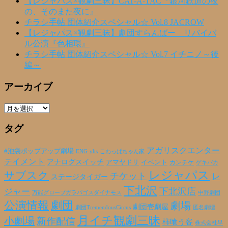
【レジャパス×観劇三昧】CAT-A-TAC『銀河鉄道の夜
の、そのまた夜に』
チラシ手帖 団体紹介スペシャル☆ Vol.8 JACROW
【レジャパス×観劇三昧】劇団すらんばー リバイバ
ル公演『色相環』
チラシ手帖 団体紹介スペシャル☆ Vol.7 イチニノ～後
編～
アーカイブ
ア
ー
タグ
カ
イ
ブ
アガリスクエンター
#池袋ポップアップ劇場
ENG
yhs
こわっぱちゃん家
テイメント
アナログスイッチ
アマヤドリ
イベント
カンチケ
ゲキバカ
レジャパス
サブスク
チケット
レ
ステージタイガー
下北沢
下北沢店
ジャー
万能グローブガラパゴスダイナモス
中野劇団
公演情報
劇団
劇場
劇団壱劇屋
劇団TremendousCircus
匿名劇壇
月イチ観劇三昧
小劇場
新作配信
柿喰う客
株式会社早