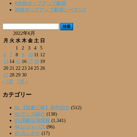
共
#池袋ポップアップ劇場
池袋ポップアップ劇場シーズン2
有
検
索:
2022年6月
月
火
水
木
金
土
日
1
2
3
4
5
6
7
8
9
10
11
12
13
14
15
16
17
18
19
20
21
22
23
24
25
26
27
28
29
30
« 5月
7月 »
カテゴリー
01.【観劇三昧】新作紹介
(512)
02.グッズ紹介
(138)
03.演劇公演情報
(1,341)
04.レジャパス
(96)
05.カンチケ
(17)