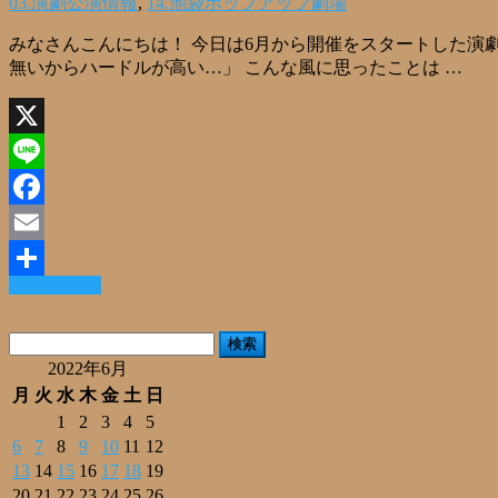
03.演劇公演情報
,
14.池袋ポップアップ劇場
みなさんこんにちは！ 今日は6月から開催をスタートした演劇
無いからハードルが高い…」 こんな風に思ったことは …
X
Line
Facebook
Email
Read More »
共
有
検
索:
2022年6月
月
火
水
木
金
土
日
1
2
3
4
5
6
7
8
9
10
11
12
13
14
15
16
17
18
19
20
21
22
23
24
25
26