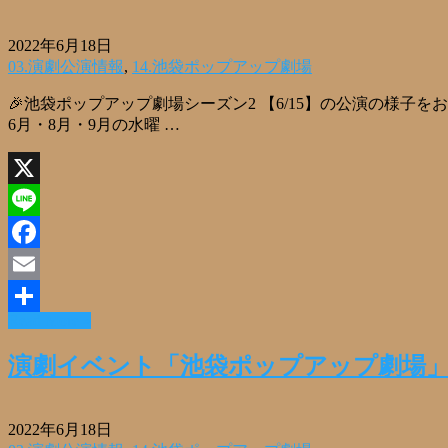
2022年6月18日
03.演劇公演情報
,
14.池袋ポップアップ劇場
🎉池袋ポップアップ劇場シーズン2 【6/15】の公演の様子を
6月・8月・9月の水曜 …
X
Line
Facebook
Email
Read More »
共
有
演劇イベント「池袋ポップアップ劇場」
2022年6月18日