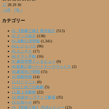
27
28
29
30
« 5月
7月 »
カテゴリー
01.【観劇三昧】新作紹介
(513)
02.グッズ紹介
(138)
03.演劇公演情報
(1,341)
04.レジャパス
(96)
05.カンチケ
(17)
06.チラシ手帖
(16)
07.劇団突撃インタビュー
(9)
08.観劇三昧パートナーズヴォイス
(2)
09.劇団向け情報
(15)
10.掲載情報
(14)
11.ひとりごと
(6)
12.はじめての観劇
(5)
13.路上演劇祭
(22)
14.池袋ポップアップ劇場
(35)
15.お知らせ
(97)
16.【観劇三昧】 作品レビュー
(23)