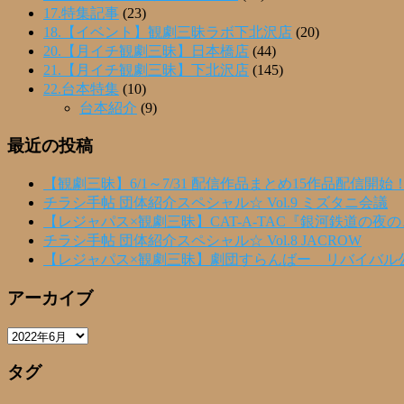
17.特集記事
(23)
18.【イベント】観劇三昧ラボ下北沢店
(20)
20.【月イチ観劇三昧】日本橋店
(44)
21.【月イチ観劇三昧】下北沢店
(145)
22.台本特集
(10)
台本紹介
(9)
最近の投稿
【観劇三昧】6/1～7/31 配信作品まとめ15作品配信開始
チラシ手帖 団体紹介スペシャル☆ Vol.9 ミズタニ会議
【レジャパス×観劇三昧】CAT-A-TAC『銀河鉄道の夜
チラシ手帖 団体紹介スペシャル☆ Vol.8 JACROW
【レジャパス×観劇三昧】劇団すらんばー リバイバル
アーカイブ
ア
ー
タグ
カ
イ