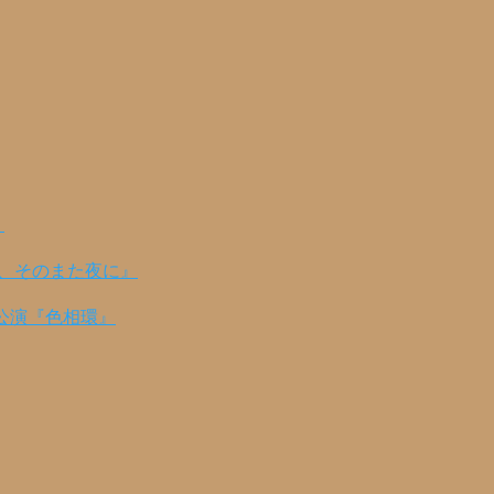
！
の、そのまた夜に』
公演『色相環』