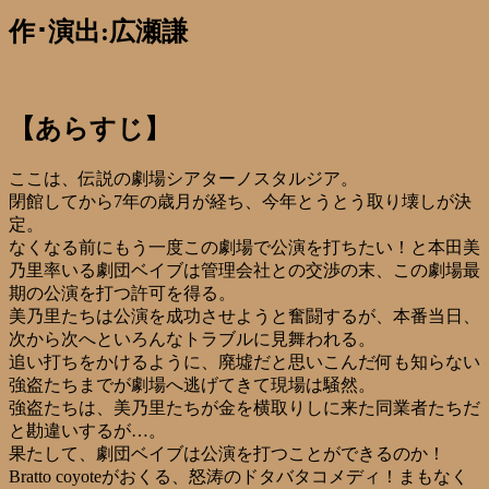
作･演出:広瀬謙
【あらすじ】
ここは、伝説の劇場シアターノスタルジア。
閉館してから7年の歳月が経ち、今年とうとう取り壊しが決
定。
なくなる前にもう一度この劇場で公演を打ちたい！と本田美
乃里率いる劇団ベイブは管理会社との交渉の末、この劇場最
期の公演を打つ許可を得る。
美乃里たちは公演を成功させようと奮闘するが、本番当日、
次から次へといろんなトラブルに見舞われる。
追い打ちをかけるように、廃墟だと思いこんだ何も知らない
強盗たちまでが劇場へ逃げてきて現場は騒然。
強盗たちは、美乃里たちが金を横取りしに来た同業者たちだ
と勘違いするが…。
果たして、劇団ベイブは公演を打つことができるのか！
Bratto coyoteがおくる、怒涛のドタバタコメディ！まもなく