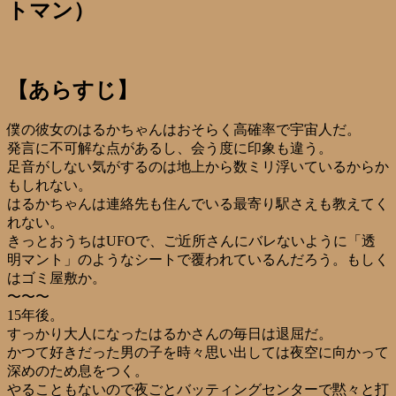
トマン）
【あらすじ】
僕の彼女のはるかちゃんはおそらく高確率で宇宙人だ。
発言に不可解な点があるし、会う度に印象も違う。
足音がしない気がするのは地上から数ミリ浮いているからか
もしれない。
はるかちゃんは連絡先も住んでいる最寄り駅さえも教えてく
れない。
きっとおうちはUFOで、ご近所さんにバレないように「透
明マント」のようなシートで覆われているんだろう。もしく
はゴミ屋敷か。
〜〜〜
15年後。
すっかり大人になったはるかさんの毎日は退屈だ。
かつて好きだった男の子を時々思い出しては夜空に向かって
深めのため息をつく。
やることもないので夜ごとバッティングセンターで黙々と打