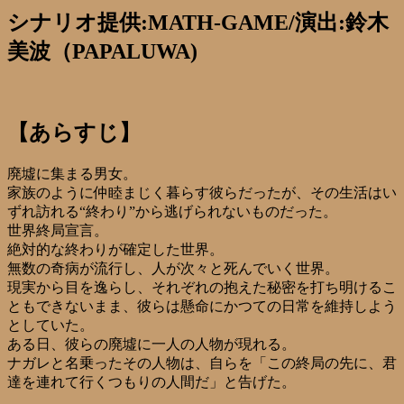
シナリオ提供:MATH-GAME/演出:鈴木
美波（PAPALUWA)
【あらすじ】
廃墟に集まる男女。
家族のように仲睦まじく暮らす彼らだったが、その生活はい
ずれ訪れる“終わり”から逃げられないものだった。
世界終局宣言。
絶対的な終わりが確定した世界。
無数の奇病が流行し、人が次々と死んでいく世界。
現実から目を逸らし、それぞれの抱えた秘密を打ち明けるこ
ともできないまま、彼らは懸命にかつての日常を維持しよう
としていた。
ある日、彼らの廃墟に一人の人物が現れる。
ナガレと名乗ったその人物は、自らを「この終局の先に、君
達を連れて行くつもりの人間だ」と告げた。