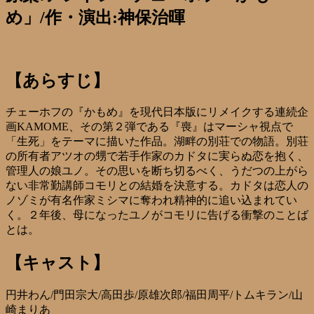
め」/作・演出:神保治暉
【あらすじ】
チェーホフの『かもめ』を現代日本版にリメイクする連続企
画KAMOME、その第２弾である『喪』はマーシャ視点で
「生死」をテーマに描いた作品。湖畔の別荘での物語。別荘
の所有者アツオの甥で若手作家のカドタに実らぬ恋を抱く、
管理人の娘ユノ。その思いを断ち切るべく、うだつの上がら
ない非常勤講師コモリとの結婚を決意する。カドタは恋人の
ノゾミが有名作家ミシマに奪われ精神的に追い込まれてい
く。２年後、母になったユノがコモリに告げる衝撃のことば
とは。
【キャスト】
円井わん/門田宗大/高田歩/原雄次郎/福田周平/トムキラン/山
崎まりあ