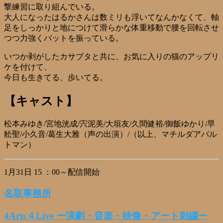
撃練習に取り組んでいる。
大人になったはるかさんは数ミリも浮いてなんかなくて、軸
足をしっかりと地につけて滑らかな体重移動で腰を回転させ
つつ力強くバットを振っている。
いつか剥がしたカサブタと共に、お気に入りの猫のアップリ
ケを付けて、
今日も生きてる、歩いてる。
【キャスト】
松本みゆき/宮地洸成/宍泥美/大垣友/久間健裕/御飯ゆかり/早
舩聖/小久音/葛生大雅（声の出演）/（以上、マチルダアパル
トマン）
1月31日 15 ：00～配信開始
名取事務所
4Arts４Live ー演劇・音楽・映像・アート刺繍ー