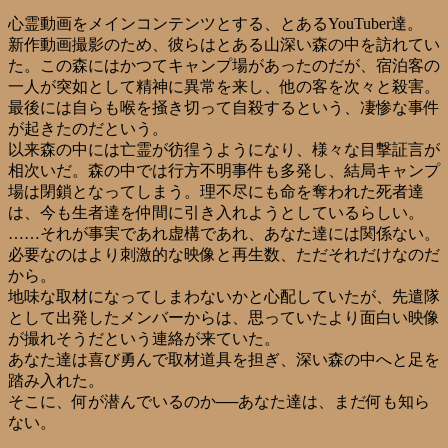
心霊動画をメインコンテンツとする、とあるYouTuber達。
新作動画撮影のため、彼らはとある山深い森の中を訪れてい
た。この森にはかつてキャンプ場があったのだが、宿泊客の
一人が突如として精神に異常を来し、他の客を次々と殺害。
最後には自らも喉を掻き切って自殺するという、凄惨な事件
が起きたのだという。
以来森の中には亡霊が彷徨うようになり、様々な目撃証言が
相次いだ。森の中では行方不明事件も多発し、結局キャンプ
場は閉鎖となってしまう。理不尽にも命を奪われた死者達
は、今も生者達を仲間に引き入れようとしているらしい。
……それが事実であれ虚構であれ、あなた達には関係ない。
必要なのはより刺激的な映像と再生数、ただそれだけなのだ
から。
地味な取材になってしまわないかと心配していたが、先遣隊
として出発したメンバーからは、思っていたより面白い映像
が撮れそうだという連絡が来ていた。
あなた達は喜び勇んで取材道具を担ぎ、深い森の中へと足を
踏み入れた。
そこに、何が潜んでいるのか──あなた達は、まだ何も知ら
ない。