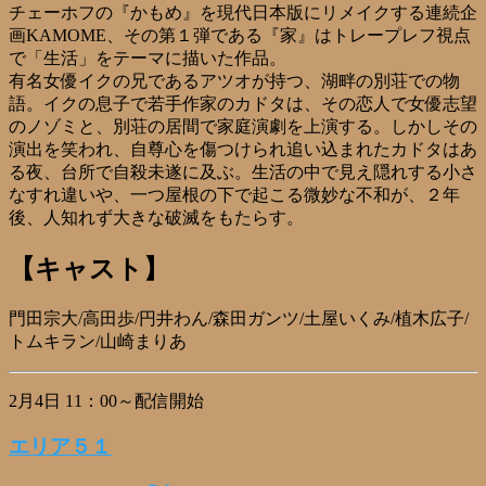
チェーホフの『かもめ』を現代日本版にリメイクする連続企
画KAMOME、その第１弾である『家』はトレープレフ視点
で「生活」をテーマに描いた作品。
有名女優イクの兄であるアツオが持つ、湖畔の別荘での物
語。イクの息子で若手作家のカドタは、その恋人で女優志望
のノゾミと、別荘の居間で家庭演劇を上演する。しかしその
演出を笑われ、自尊心を傷つけられ追い込まれたカドタはあ
る夜、台所で自殺未遂に及ぶ。生活の中で見え隠れする小さ
なすれ違いや、一つ屋根の下で起こる微妙な不和が、２年
後、人知れず大きな破滅をもたらす。
【キャスト】
門田宗大/高田歩/円井わん/森田ガンツ/土屋いくみ/植木広子/
トムキラン/山崎まりあ
2月4日 11：00～配信開始
エリア５１