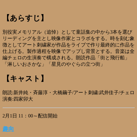
【あらすじ】
別役実メモリアル（追悼）として童話集の中から3本を選び
リーディングを主とし映像作家とコラボをする。時を刻む象
徴としてアート刺繍家が作品をライブで作り最終的に作品を
仕上げる。製作過程を映像でアップし背景とする。音楽は全
編チェロの生演奏で構成される。朗読作品「街と飛行船」
「淋しいおさかな」「星見のやぐらの立つ街」
【キャスト】
朗読:新井純・斉藤淳・大橋繭子/アート刺繍:武井佳子/チェロ
演奏:四家卯大
2月1日 11：00～配信開始
趣向