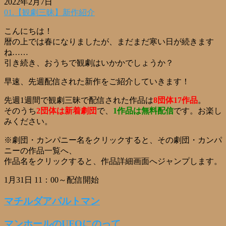
2022年2月7日
01.【観劇三昧】新作紹介
こんにちは！
暦の上では春になりましたが、まだまだ寒い日が続きます
ね……
引き続き、おうちで観劇はいかかでしょうか？
早速、先週配信された新作をご紹介していきます！
先週1週間で観劇三昧で配信された作品は
8
団体17作品
。
そのうち
2団体は新着劇団
で、
1作品は無料配信
です。お楽し
みください。
※劇団・カンパニー名をクリックすると、その劇団・カンパ
ニーの作品一覧へ、
作品名をクリックすると、作品詳細画面へジャンプします。
1月31日 11：00～配信開始
マチルダアパルトマン
マンホールのUFOにのって