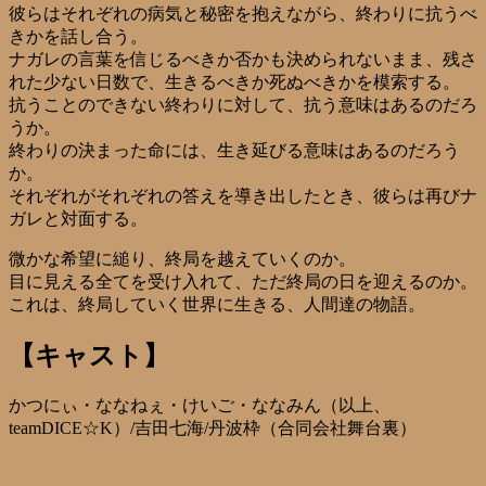
彼らはそれぞれの病気と秘密を抱えながら、終わりに抗うべ
きかを話し合う。
ナガレの言葉を信じるべきか否かも決められないまま、残さ
れた少ない日数で、生きるべきか死ぬべきかを模索する。
抗うことのできない終わりに対して、抗う意味はあるのだろ
うか。
終わりの決まった命には、生き延びる意味はあるのだろう
か。
それぞれがそれぞれの答えを導き出したとき、彼らは再びナ
ガレと対面する。
微かな希望に縋り、終局を越えていくのか。
目に見える全てを受け入れて、ただ終局の日を迎えるのか。
これは、終局していく世界に生きる、人間達の物語。
【キャスト】
かつにぃ・ななねぇ・けいご・ななみん（以上、
teamDICE☆K）/吉田七海/丹波枠（合同会社舞台裏）