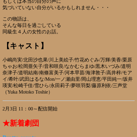
もしくは本当の自分の声に
気づいていない自分がいるかもしれません・・・
この物語は、
そんな毎日を過ごしている
同級生４人の女性のお話。
【キャスト】
小嶋尚実/北田沙也果/川上美絵子/竹花めぐみ/万輝/美香/栗原
ちゃお/松岡亜矢子/音和咲良/なかむらまゆ/黒木いづみ/道明
奈津子/道明結南/南條富美子/河本早苗/海津敦子/高井梓/モア
イ/希叶/武田はるな/Mon/一ノ瀬由里/岡山理恵/平田純一/坂井
瑛実/松崎千佳/雪ひら/永田莉子/夢咲羽梨/藤原利依/三声堂
（Yuka Motoko Toshie）
2月3日 11：00～配信開始
★新着劇団