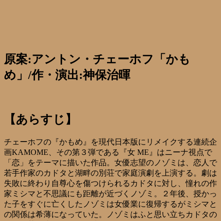
原案:アントン・チェーホフ「かも
め」/作・演出:神保治暉
【あらすじ】
チェーホフの『かもめ』を現代日本版にリメイクする連続企
画KAMOME、その第３弾である『女 ME』はニーナ視点で
「恋」をテーマに描いた作品。女優志望のノゾミは、恋人で
若手作家のカドタと湖畔の別荘で家庭演劇を上演する。劇は
失敗に終わり自尊心を傷つけられるカドタに対し、憧れの作
家ミシマと不思議にも距離が近づくノゾミ。２年後、授かっ
た子をすぐに亡くしたノゾミは女優業に復帰するがミシマと
の関係は希薄になっていた。ノゾミはふと思い立ちカドタの