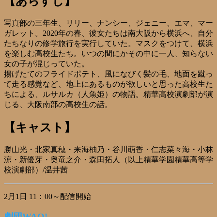
【あらすじ】
写真部の三年生、リリー、ナンシー、ジェニー、エマ、マー
ガレット。2020年の春、彼女たちは南大阪から横浜へ、自分
たちなりの修学旅行を実行していた。マスクをつけて、横浜
を楽しむ高校生たち。いつの間にかその中に一人、知らない
女の子が混じっていた。
揚げたてのフライドポテト、風になびく髪の毛、地面を蹴っ
て走る感覚など、地上にあるものが欲しいと思った高校生た
ちによる、ルサルカ（人魚姫）の物語。精華高校演劇部が演
じる、大阪南部の高校生の話。
【キャスト】
勝山光・北家真穂・来海柚乃・谷川萌香・仁志菜々海・小林
涼・新優芽・奥竜之介・森田拓人（以上精華学園精華高等学
校演劇部）/温井茜
2月1日 11：00～配信開始
劇団WAO!