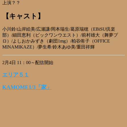
上演？？
【キャスト】
小川鈴/山岸絵美/広瀬謙/岡本瑞生/葛原瑞穂（EBiSU倶楽
部）/細田恵利（ビックワンウエスト）/前村雄大（舞夢プ
ロ）/よしおかみずき（劇団1mg）/柏谷侑子（OFFICE
MINAMIKAZE）/夢生希/鈴木あゆ美/重田祥輝
2月4日 11：00～配信開始
エリア５１
KAMOME1/3「家」