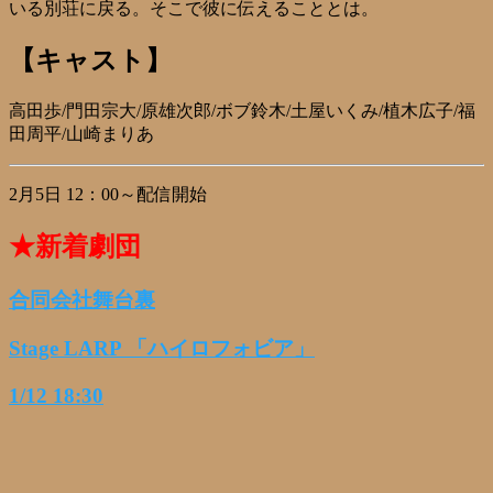
いる別荘に戻る。そこで彼に伝えることとは。
【キャスト】
高田歩/門田宗大/原雄次郎/ボブ鈴木/土屋いくみ/植木広子/福
田周平/山崎まりあ
2月5日 12：00～配信開始
★新着劇団
合同会社舞台裏
Stage LARP 「ハイロフォビア」
1/12 18:30