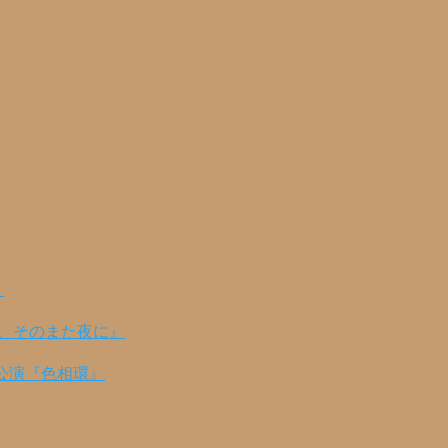
！
の、そのまた夜に』
公演『色相環』