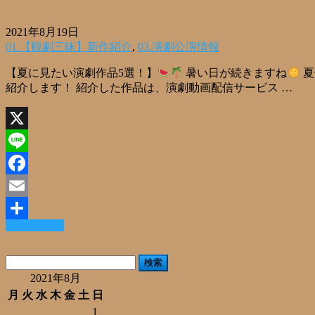
2021年8月19日
01.【観劇三昧】新作紹介
,
03.演劇公演情報
【夏に見たい演劇作品5選！】
暑い日が続きますね
夏
紹介します！ 紹介した作品は、演劇動画配信サービス …
X
Line
Facebook
Email
Read More »
共
有
検
索:
2021年8月
月
火
水
木
金
土
日
1