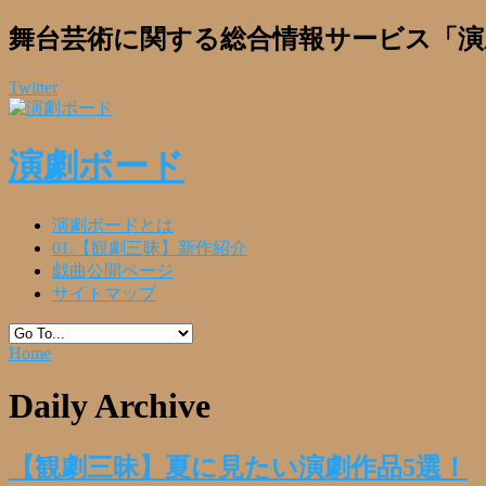
舞台芸術に関する総合情報サービス「演
Twitter
演劇ボード
演劇ボードとは
01.【観劇三昧】新作紹介
戯曲公開ページ
サイトマップ
Home
Daily Archive
【観劇三昧】夏に見たい演劇作品5選！