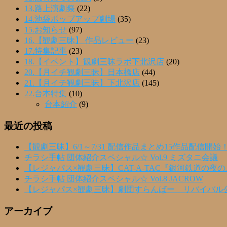
13.路上演劇祭
(22)
14.池袋ポップアップ劇場
(35)
15.お知らせ
(97)
16.【観劇三昧】 作品レビュー
(23)
17.特集記事
(23)
18.【イベント】観劇三昧ラボ下北沢店
(20)
20.【月イチ観劇三昧】日本橋店
(44)
21.【月イチ観劇三昧】下北沢店
(145)
22.台本特集
(10)
台本紹介
(9)
最近の投稿
【観劇三昧】6/1～7/31 配信作品まとめ15作品配信開始
チラシ手帖 団体紹介スペシャル☆ Vol.9 ミズタニ会議
【レジャパス×観劇三昧】CAT-A-TAC『銀河鉄道の夜
チラシ手帖 団体紹介スペシャル☆ Vol.8 JACROW
【レジャパス×観劇三昧】劇団すらんばー リバイバル
アーカイブ