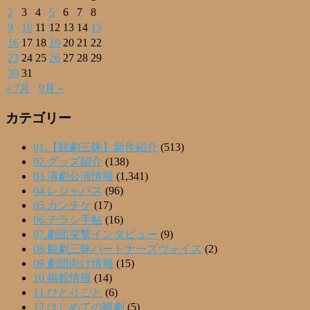
2
3
4
5
6
7
8
9
10
11
12
13
14
15
16
17
18
19
20
21
22
23
24
25
26
27
28
29
30
31
« 7月
9月 »
カテゴリー
01.【観劇三昧】新作紹介
(513)
02.グッズ紹介
(138)
03.演劇公演情報
(1,341)
04.レジャパス
(96)
05.カンチケ
(17)
06.チラシ手帖
(16)
07.劇団突撃インタビュー
(9)
08.観劇三昧パートナーズヴォイス
(2)
09.劇団向け情報
(15)
10.掲載情報
(14)
11.ひとりごと
(6)
12.はじめての観劇
(5)