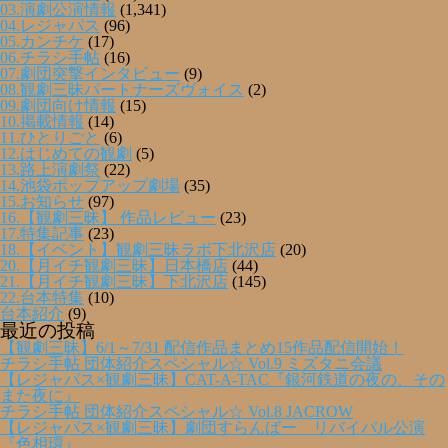
03.演劇公演情報
(1,341)
04.レジャパス
(96)
05.カンチケ
(17)
06.チラシ手帖
(16)
07.劇団突撃インタビュー
(9)
08.観劇三昧パートナーズヴォイス
(2)
09.劇団向け情報
(15)
10.掲載情報
(14)
11.ひとりごと
(6)
12.はじめての観劇
(5)
13.路上演劇祭
(22)
14.池袋ポップアップ劇場
(35)
15.お知らせ
(97)
16.【観劇三昧】 作品レビュー
(23)
17.特集記事
(23)
18.【イベント】観劇三昧ラボ下北沢店
(20)
20.【月イチ観劇三昧】日本橋店
(44)
21.【月イチ観劇三昧】下北沢店
(145)
22.台本特集
(10)
台本紹介
(9)
最近の投稿
【観劇三昧】6/1～7/31 配信作品まとめ15作品配信開始！
チラシ手帖 団体紹介スペシャル☆ Vol.9 ミズタニ会議
【レジャパス×観劇三昧】CAT-A-TAC『銀河鉄道の夜の、その
また夜に』
チラシ手帖 団体紹介スペシャル☆ Vol.8 JACROW
【レジャパス×観劇三昧】劇団すらんばー リバイバル公演
『色相環』