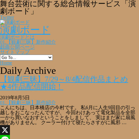
舞台芸術に関する総合情報サービス「演
劇ボード」
Twitter
演劇ボード
演劇ボードとは
01.【観劇三昧】新作紹介
戯曲公開ページ
サイトマップ
Home
Daily Archive
【観劇三昧】7/29～8/4配信作品まとめ
★4作品配信開始！
2019年8月5日
01.【観劇三昧】新作紹介
こんにちは、日本橋店の今村です。 私6月に人生9回目の引っ
越しをおこなったんですが、 今回わけあって電化製品を全部
一から買いなおすということをしまして、 実はまだ家に扇風
機がありません。 クーラー付けて寝たらさすがに風邪 …