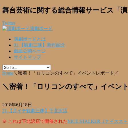
舞台芸術に関する総合情報サービス「演
Twitter
演劇ボード
演劇ボードとは
01.【観劇三昧】新作紹介
戯曲公開ページ
サイトマップ
Home
＼密着！「ロリコンのすべて」イベントレポート／
＼密着！「ロリコンのすべて」イベン
2018年6月18日
21.【月イチ観劇三昧】下北沢店
※ これは下北沢店で開催された
NICE STALKER（ナイス