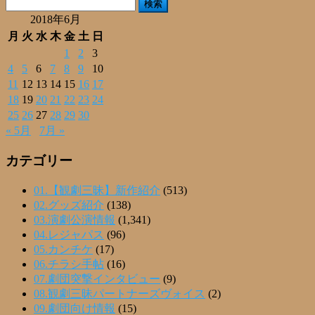
検
索:
2018年6月
月
火
水
木
金
土
日
1
2
3
4
5
6
7
8
9
10
11
12
13
14
15
16
17
18
19
20
21
22
23
24
25
26
27
28
29
30
« 5月
7月 »
カテゴリー
01.【観劇三昧】新作紹介
(513)
02.グッズ紹介
(138)
03.演劇公演情報
(1,341)
04.レジャパス
(96)
05.カンチケ
(17)
06.チラシ手帖
(16)
07.劇団突撃インタビュー
(9)
08.観劇三昧パートナーズヴォイス
(2)
09.劇団向け情報
(15)