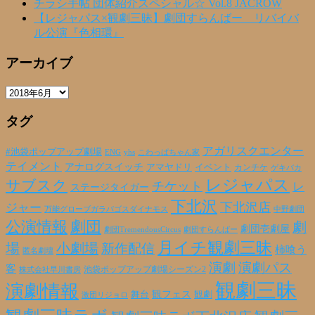
チラシ手帖 団体紹介スペシャル☆ Vol.8 JACROW
【レジャパス×観劇三昧】劇団すらんばー リバイバ
ル公演『色相環』
アーカイブ
ア
ー
タグ
カ
イ
ブ
アガリスクエンター
#池袋ポップアップ劇場
ENG
yhs
こわっぱちゃん家
テイメント
アナログスイッチ
アマヤドリ
イベント
カンチケ
ゲキバカ
レジャパス
サブスク
チケット
レ
ステージタイガー
下北沢
下北沢店
ジャー
万能グローブガラパゴスダイナモス
中野劇団
公演情報
劇団
劇
劇団壱劇屋
劇団TremendousCircus
劇団すらんばー
月イチ観劇三昧
場
小劇場
新作配信
柿喰う
匿名劇壇
演劇
演劇パス
客
池袋ポップアップ劇場シーズン2
株式会社早川書房
観劇三昧
演劇情報
観フェス
観劇
舞台
激団リジョロ