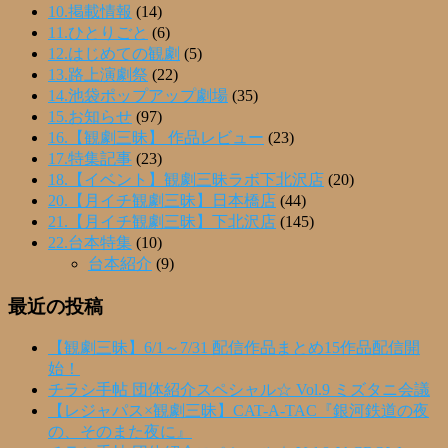
10.掲載情報
(14)
11.ひとりごと
(6)
12.はじめての観劇
(5)
13.路上演劇祭
(22)
14.池袋ポップアップ劇場
(35)
15.お知らせ
(97)
16.【観劇三昧】 作品レビュー
(23)
17.特集記事
(23)
18.【イベント】観劇三昧ラボ下北沢店
(20)
20.【月イチ観劇三昧】日本橋店
(44)
21.【月イチ観劇三昧】下北沢店
(145)
22.台本特集
(10)
台本紹介
(9)
最近の投稿
【観劇三昧】6/1～7/31 配信作品まとめ15作品配信開
始！
チラシ手帖 団体紹介スペシャル☆ Vol.9 ミズタニ会議
【レジャパス×観劇三昧】CAT-A-TAC『銀河鉄道の夜
の、そのまた夜に』