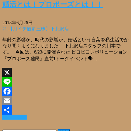
婚活とは！プロポーズとは！！
2018年6月26日
21.【月イチ観劇三昧】下北沢店
年齢の影響か、時代の影響か、婚活という言葉を私生活でか
なり聞くようになりました。 下北沢店スタッフの川本で
す。 今回は、6/23に開催された ピヨピヨレボリューション
『プロポーズ難民』直前❗トークイベント🗣 …
X
Line
Facebook
Email
Read More »
共
有