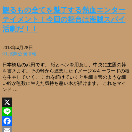
有
観るもの全てを魅了する熱血エンター
テイメント！今回の舞台は海賊スパイ
活劇だ！！
2018年4月28日
03.演劇公演情報
日本橋店の武田です。 紙とペンを用意し、中央に主題の幹
を書きます。その幹から連想したイメージやキーワードの枝
を生やしていく。 これを続けていくと毛細血管のような細
い幹が無数に生えた気持ち悪い木が描けます。 これをマイ
ンド …
X
Line
Facebook