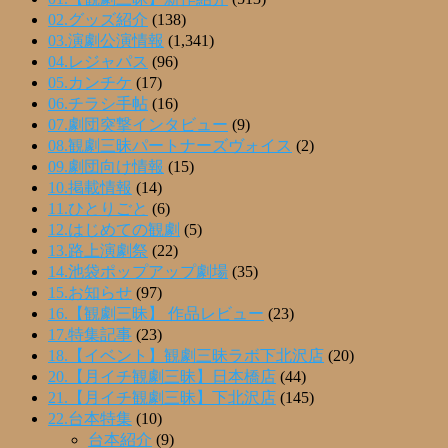
02.グッズ紹介
(138)
03.演劇公演情報
(1,341)
04.レジャパス
(96)
05.カンチケ
(17)
06.チラシ手帖
(16)
07.劇団突撃インタビュー
(9)
08.観劇三昧パートナーズヴォイス
(2)
09.劇団向け情報
(15)
10.掲載情報
(14)
11.ひとりごと
(6)
12.はじめての観劇
(5)
13.路上演劇祭
(22)
14.池袋ポップアップ劇場
(35)
15.お知らせ
(97)
16.【観劇三昧】 作品レビュー
(23)
17.特集記事
(23)
18.【イベント】観劇三昧ラボ下北沢店
(20)
20.【月イチ観劇三昧】日本橋店
(44)
21.【月イチ観劇三昧】下北沢店
(145)
22.台本特集
(10)
台本紹介
(9)