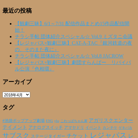
最近の投稿
【観劇三昧】6/1～7/31 配信作品まとめ15作品配信開
始！
チラシ手帖 団体紹介スペシャル☆ Vol.9 ミズタニ会議
【レジャパス×観劇三昧】CAT-A-TAC『銀河鉄道の夜
の、そのまた夜に』
チラシ手帖 団体紹介スペシャル☆ Vol.8 JACROW
【レジャパス×観劇三昧】劇団すらんばー リバイバ
ル公演『色相環』
アーカイブ
ア
ー
タグ
カ
イ
ブ
アガリスクエンター
#池袋ポップアップ劇場
ENG
yhs
こわっぱちゃん家
テイメント
アナログスイッチ
アマヤドリ
イベント
カンチケ
ゲキバカ
レジャパス
サブスク
チケット
レ
ステージタイガー