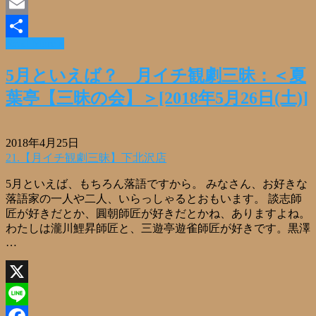
Facebook
Email
Read More »
共
有
5月といえば？ 月イチ観劇三昧：＜夏
葉亭【三昧の会】＞[2018年5月26日(土)]
2018年4月25日
21.【月イチ観劇三昧】下北沢店
5月といえば、もちろん落語ですから。 みなさん、お好きな
落語家の一人や二人、いらっしゃるとおもいます。 談志師
匠が好きだとか、圓朝師匠が好きだとかね、ありますよね。
わたしは瀧川鯉昇師匠と、三遊亭遊雀師匠が好きです。黒澤
…
X