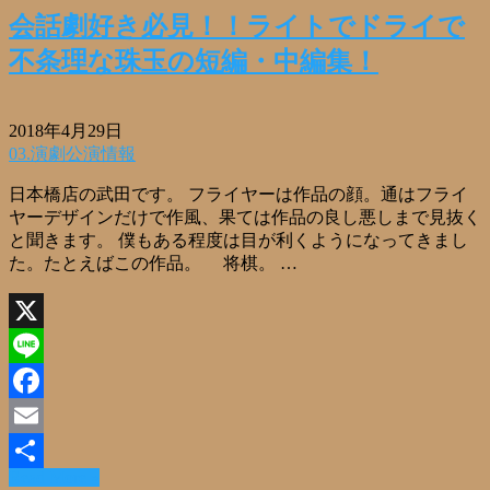
有
会話劇好き必見！！ライトでドライで
不条理な珠玉の短編・中編集！
2018年4月29日
03.演劇公演情報
日本橋店の武田です。 フライヤーは作品の顔。通はフライ
ヤーデザインだけで作風、果ては作品の良し悪しまで見抜く
と聞きます。 僕もある程度は目が利くようになってきまし
た。たとえばこの作品。 将棋。 …
X
Line
Facebook
Email
Read More »
共