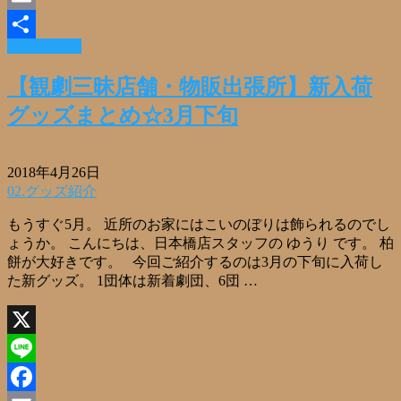
Email
Read More »
共
有
【観劇三昧店舗・物販出張所】新入荷
グッズまとめ☆3月下旬
2018年4月26日
02.グッズ紹介
もうすぐ5月。 近所のお家にはこいのぼりは飾られるのでし
ょうか。 こんにちは、日本橋店スタッフの ゆうり です。 柏
餅が大好きです。 今回ご紹介するのは3月の下旬に入荷し
た新グッズ。 1団体は新着劇団、6団 …
X
Line