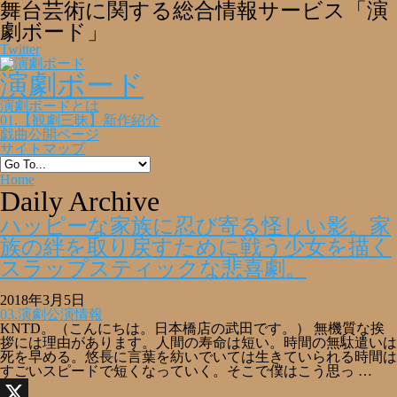
舞台芸術に関する総合情報サービス「演
劇ボード」
Twitter
演劇ボード
演劇ボードとは
01.【観劇三昧】新作紹介
戯曲公開ページ
サイトマップ
Home
Daily Archive
ハッピーな家族に忍び寄る怪しい影。家
族の絆を取り戻すために戦う少女を描く
スラップスティックな悲喜劇。
2018年3月5日
03.演劇公演情報
KNTD。（こんにちは。日本橋店の武田です。） 無機質な挨
拶には理由があります。人間の寿命は短い。時間の無駄遣いは
死を早める。悠長に言葉を紡いでいては生きていられる時間は
すごいスピードで短くなっていく。そこで僕はこう思っ …