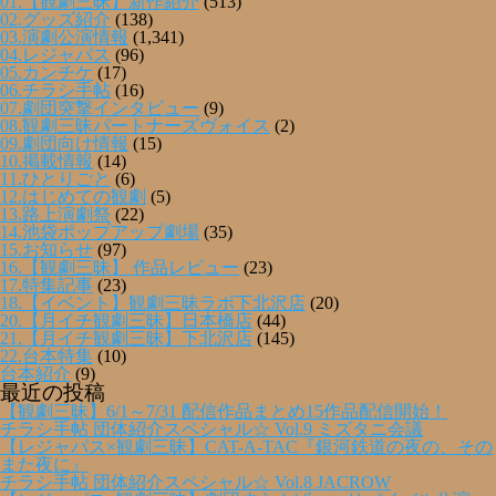
01.【観劇三昧】新作紹介
(513)
02.グッズ紹介
(138)
03.演劇公演情報
(1,341)
04.レジャパス
(96)
05.カンチケ
(17)
06.チラシ手帖
(16)
07.劇団突撃インタビュー
(9)
08.観劇三昧パートナーズヴォイス
(2)
09.劇団向け情報
(15)
10.掲載情報
(14)
11.ひとりごと
(6)
12.はじめての観劇
(5)
13.路上演劇祭
(22)
14.池袋ポップアップ劇場
(35)
15.お知らせ
(97)
16.【観劇三昧】 作品レビュー
(23)
17.特集記事
(23)
18.【イベント】観劇三昧ラボ下北沢店
(20)
20.【月イチ観劇三昧】日本橋店
(44)
21.【月イチ観劇三昧】下北沢店
(145)
22.台本特集
(10)
台本紹介
(9)
最近の投稿
【観劇三昧】6/1～7/31 配信作品まとめ15作品配信開始！
チラシ手帖 団体紹介スペシャル☆ Vol.9 ミズタニ会議
【レジャパス×観劇三昧】CAT-A-TAC『銀河鉄道の夜の、その
また夜に』
チラシ手帖 団体紹介スペシャル☆ Vol.8 JACROW