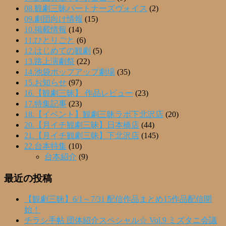
08.観劇三昧パートナーズヴォイス
(2)
09.劇団向け情報
(15)
10.掲載情報
(14)
11.ひとりごと
(6)
12.はじめての観劇
(5)
13.路上演劇祭
(22)
14.池袋ポップアップ劇場
(35)
15.お知らせ
(97)
16.【観劇三昧】 作品レビュー
(23)
17.特集記事
(23)
18.【イベント】観劇三昧ラボ下北沢店
(20)
20.【月イチ観劇三昧】日本橋店
(44)
21.【月イチ観劇三昧】下北沢店
(145)
22.台本特集
(10)
台本紹介
(9)
最近の投稿
【観劇三昧】6/1～7/31 配信作品まとめ15作品配信開
始！
チラシ手帖 団体紹介スペシャル☆ Vol.9 ミズタニ会議