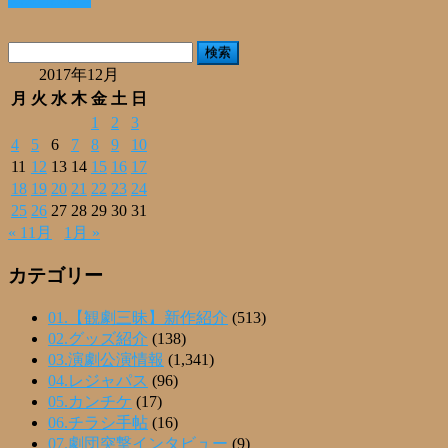
共
有
検
索:
2017年12月
月
火
水
木
金
土
日
1
2
3
4
5
6
7
8
9
10
11
12
13
14
15
16
17
18
19
20
21
22
23
24
25
26
27
28
29
30
31
« 11月
1月 »
カテゴリー
01.【観劇三昧】新作紹介
(513)
02.グッズ紹介
(138)
03.演劇公演情報
(1,341)
04.レジャパス
(96)
05.カンチケ
(17)
06.チラシ手帖
(16)
07.劇団突撃インタビュー
(9)