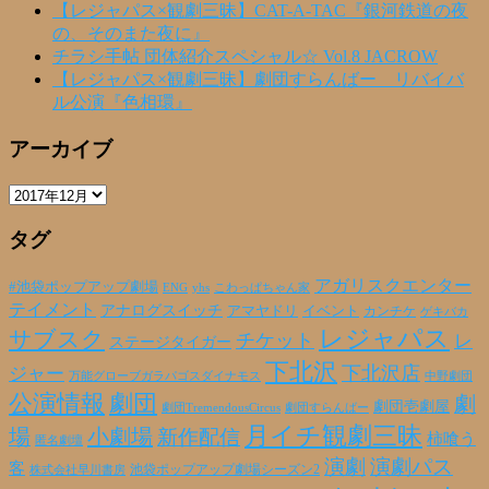
【レジャパス×観劇三昧】CAT-A-TAC『銀河鉄道の夜
の、そのまた夜に』
チラシ手帖 団体紹介スペシャル☆ Vol.8 JACROW
【レジャパス×観劇三昧】劇団すらんばー リバイバ
ル公演『色相環』
アーカイブ
ア
ー
タグ
カ
イ
ブ
アガリスクエンター
#池袋ポップアップ劇場
ENG
yhs
こわっぱちゃん家
テイメント
アナログスイッチ
アマヤドリ
イベント
カンチケ
ゲキバカ
レジャパス
サブスク
チケット
レ
ステージタイガー
下北沢
下北沢店
ジャー
万能グローブガラパゴスダイナモス
中野劇団
公演情報
劇団
劇
劇団壱劇屋
劇団TremendousCircus
劇団すらんばー
月イチ観劇三昧
場
小劇場
新作配信
柿喰う
匿名劇壇
演劇
演劇パス
客
池袋ポップアップ劇場シーズン2
株式会社早川書房