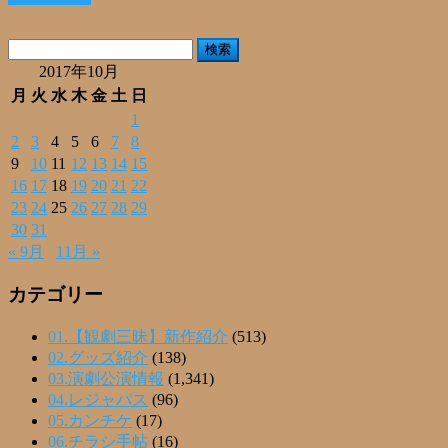
共
有
検
索:
2017年10月
月
火
水
木
金
土
日
1
2
3
4
5
6
7
8
9
10
11
12
13
14
15
16
17
18
19
20
21
22
23
24
25
26
27
28
29
30
31
« 9月
11月 »
カテゴリー
01.【観劇三昧】新作紹介
(513)
02.グッズ紹介
(138)
03.演劇公演情報
(1,341)
04.レジャパス
(96)
05.カンチケ
(17)
06.チラシ手帖
(16)