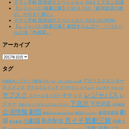
チラシ手帖 団体紹介スペシャル☆ Vol.9 ミズタニ会議
【レジャパス×観劇三昧】CAT-A-TAC『銀河鉄道の夜
の、そのまた夜に』
チラシ手帖 団体紹介スペシャル☆ Vol.8 JACROW
【レジャパス×観劇三昧】劇団すらんばー リバイバ
ル公演『色相環』
アーカイブ
ア
ー
タグ
カ
イ
ブ
アガリスクエンター
#池袋ポップアップ劇場
ENG
yhs
こわっぱちゃん家
テイメント
アナログスイッチ
アマヤドリ
イベント
カンチケ
ゲキバカ
レジャパス
サブスク
チケット
レ
ステージタイガー
下北沢
下北沢店
ジャー
万能グローブガラパゴスダイナモス
中野劇団
公演情報
劇団
劇
劇団壱劇屋
劇団TremendousCircus
劇団すらんばー
月イチ観劇三昧
場
小劇場
新作配信
柿喰う
匿名劇壇
演劇
演劇パス