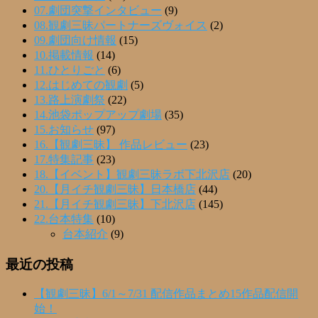
07.劇団突撃インタビュー
(9)
08.観劇三昧パートナーズヴォイス
(2)
09.劇団向け情報
(15)
10.掲載情報
(14)
11.ひとりごと
(6)
12.はじめての観劇
(5)
13.路上演劇祭
(22)
14.池袋ポップアップ劇場
(35)
15.お知らせ
(97)
16.【観劇三昧】 作品レビュー
(23)
17.特集記事
(23)
18.【イベント】観劇三昧ラボ下北沢店
(20)
20.【月イチ観劇三昧】日本橋店
(44)
21.【月イチ観劇三昧】下北沢店
(145)
22.台本特集
(10)
台本紹介
(9)
最近の投稿
【観劇三昧】6/1～7/31 配信作品まとめ15作品配信開
始！