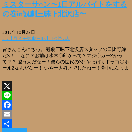
ミスターサ○ン〜1日アルバイトをする
の巻in観劇三昧下北沢店〜
2017年10月22日
21.【月イチ観劇三昧】下北沢店
皆さんこんにちわ。 観劇三昧下北沢店スタッフの日比野線
だZ！！ なに？お前は水木〇郎かって？マジ〇ガーZかっ
て？？ 違うんだなー！僕らの世代のZはやっぱりドラゴ〇ボ
ールZなんだなー！ いやー大好きでしたねー！夢中になりま
…
X
Line
Facebook
Email
Read More »