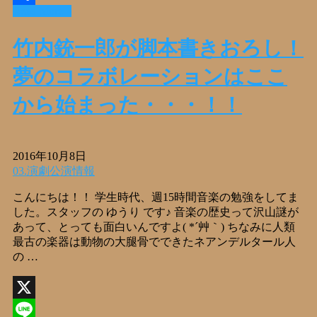
Read More »
共
有
竹内銃一郎が脚本書きおろし！
夢のコラボレーションはここ
から始まった・・・！！
2016年10月8日
03.演劇公演情報
こんにちは！！ 学生時代、週15時間音楽の勉強をしてま
した。スタッフの ゆうり です♪ 音楽の歴史って沢山謎が
あって、とっても面白いんですよ( *´艸｀) ちなみに人類
最古の楽器は動物の大腿骨でできたネアンデルタール人
の …
X