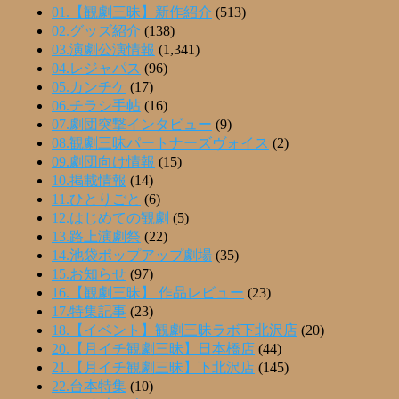
01.【観劇三昧】新作紹介
(513)
02.グッズ紹介
(138)
03.演劇公演情報
(1,341)
04.レジャパス
(96)
05.カンチケ
(17)
06.チラシ手帖
(16)
07.劇団突撃インタビュー
(9)
08.観劇三昧パートナーズヴォイス
(2)
09.劇団向け情報
(15)
10.掲載情報
(14)
11.ひとりごと
(6)
12.はじめての観劇
(5)
13.路上演劇祭
(22)
14.池袋ポップアップ劇場
(35)
15.お知らせ
(97)
16.【観劇三昧】 作品レビュー
(23)
17.特集記事
(23)
18.【イベント】観劇三昧ラボ下北沢店
(20)
20.【月イチ観劇三昧】日本橋店
(44)
21.【月イチ観劇三昧】下北沢店
(145)
22.台本特集
(10)