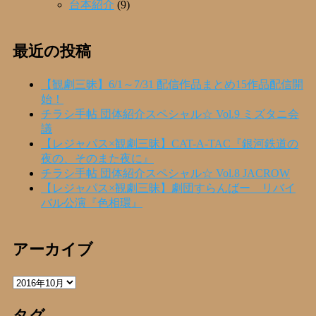
台本紹介
(9)
最近の投稿
【観劇三昧】6/1～7/31 配信作品まとめ15作品配信開
始！
チラシ手帖 団体紹介スペシャル☆ Vol.9 ミズタニ会
議
【レジャパス×観劇三昧】CAT-A-TAC『銀河鉄道の
夜の、そのまた夜に』
チラシ手帖 団体紹介スペシャル☆ Vol.8 JACROW
【レジャパス×観劇三昧】劇団すらんばー リバイ
バル公演『色相環』
アーカイブ
ア
ー
カ
タグ