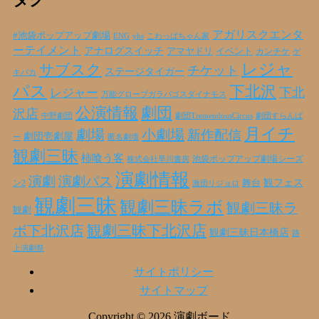
イ
ブ
アガリスクエンタ
#池袋ポップアップ劇場
ENG
yhs
こわっぱちゃん家
ーテイメント
アナログスイッチ
アマヤドリ
イベント
カンチケ
ゲ
レジャ
サブスク
チケット
ステージタイガー
キバカ
パス
下北沢
下北
レジャー
万能グローブガラパゴスダイナモス
公演情報
劇団
沢店
劇団TremendousCircus
劇団すらんば
中野劇団
月イチ
劇場
小劇場
新作配信
劇団壱劇屋
ー
匿名劇壇
観劇三昧
柿喰う客
池袋ポップアップ劇場シーズ
株式会社早川書房
演劇情報
演劇
演劇パス
観フェス
ン2
舞台
激団リジョロ
観劇三昧
観劇三昧ラボ
観劇三昧ラ
観劇
ボ下北沢店
観劇三昧下北沢店
観劇三昧日本橋店
路
上演劇祭
サイトポリシー
サイトマップ
Copyright © 2026 演劇ボード