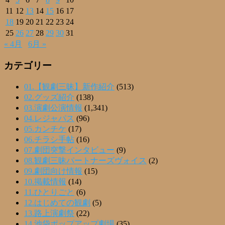
11
12
13
14
15
16
17
18
19
20
21
22
23
24
25
26
27
28
29
30
31
« 4月
6月 »
カテゴリー
01.【観劇三昧】新作紹介
(513)
02.グッズ紹介
(138)
03.演劇公演情報
(1,341)
04.レジャパス
(96)
05.カンチケ
(17)
06.チラシ手帖
(16)
07.劇団突撃インタビュー
(9)
08.観劇三昧パートナーズヴォイス
(2)
09.劇団向け情報
(15)
10.掲載情報
(14)
11.ひとりごと
(6)
12.はじめての観劇
(5)
13.路上演劇祭
(22)
14.池袋ポップアップ劇場
(35)