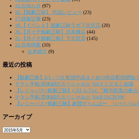
15.お知らせ
(97)
16.【観劇三昧】 作品レビュー
(23)
17.特集記事
(23)
18.【イベント】観劇三昧ラボ下北沢店
(20)
20.【月イチ観劇三昧】日本橋店
(44)
21.【月イチ観劇三昧】下北沢店
(145)
22.台本特集
(10)
台本紹介
(9)
最近の投稿
【観劇三昧】6/1～7/31 配信作品まとめ15作品配信開始
チラシ手帖 団体紹介スペシャル☆ Vol.9 ミズタニ会議
【レジャパス×観劇三昧】CAT-A-TAC『銀河鉄道の夜
チラシ手帖 団体紹介スペシャル☆ Vol.8 JACROW
【レジャパス×観劇三昧】劇団すらんばー リバイバル
アーカイブ
ア
ー