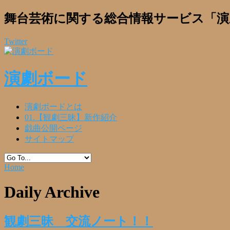
舞台芸術に関する総合情報サービス「演
Twitter
演劇ボード
演劇ボードとは
01.【観劇三昧】新作紹介
戯曲公開ページ
サイトマップ
Home
Daily Archive
観劇三昧 交流ノート！！