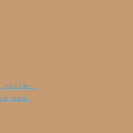
！
の、そのまた夜に』
公演『色相環』