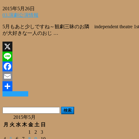
2015年5月26日
03.演劇公演情報
5月もあと少しですね～観劇三昧のお隣 independent th
が大好きな一人のおじ …
X
Line
Facebook
Email
Read More »
共
有
検
索:
2015年5月
月
火
水
木
金
土
日
1
2
3
4
5
6
7
8
9
10