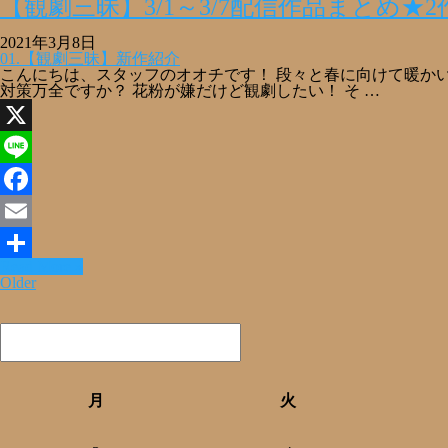
【観劇三昧】3/1～3/7配信作品まとめ★
有
2021年3月8日
01.【観劇三昧】新作紹介
こんにちは、スタッフのオオチです！ 段々と春に向けて暖か
対策万全ですか？ 花粉が嫌だけど観劇したい！ そ …
X
Line
Facebook
Email
Read More »
共
Older
有
月
火