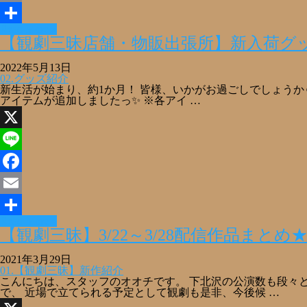
Email
Read More »
共
【観劇三昧店舗・物販出張所】新入荷グ
有
2022年5月13日
02.グッズ紹介
新生活が始まり、約1か月！ 皆様、いかがお過ごしでしょうか☺
アイテムが追加しましたっ✨ ※各アイ …
X
Line
Facebook
Email
Read More »
共
【観劇三昧】3/22～3/28配信作品まとめ
有
2021年3月29日
01.【観劇三昧】新作紹介
こんにちは、スタッフのオオチです。 下北沢の公演数も段々
で、 近場で立てられる予定として観劇も是非、今後候 …