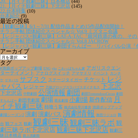
20.【月イチ観劇三昧】日本橋店
(44)
21.【月イチ観劇三昧】下北沢店
(145)
22.台本特集
(10)
台本紹介
(9)
最近の投稿
【観劇三昧】6/1～7/31 配信作品まとめ15作品配信開始！
チラシ手帖 団体紹介スペシャル☆ Vol.9 ミズタニ会議
【レジャパス×観劇三昧】CAT-A-TAC『銀河鉄道の夜の、そ
チラシ手帖 団体紹介スペシャル☆ Vol.8 JACROW
【レジャパス×観劇三昧】劇団すらんばー リバイバル公演『
アーカイブ
ア
ー
タグ
カ
アガリスクエン
#池袋ポップアップ劇場
ENG
yhs
こわっぱちゃん家
イ
ターテイメント
アナログスイッチ
アマヤドリ
イベント
カンチ
ブ
レジ
サブスク
チケット
ステージタイガー
ケ
ゲキバカ
ャパス
下北沢
レジャー
万能グローブガラパゴスダイナモス
公演情報
劇団
下北沢店
劇団TremendousCircus
劇団
中野劇団
月
劇場
小劇場
新作配信
劇団壱劇屋
すらんばー
匿名劇壇
イチ観劇三昧
柿喰う客
池袋ポップアップ
株式会社早川書房
演劇情報
演劇
演劇パス
劇場シーズン2
舞
激団リジョロ
観劇三昧
観劇三昧ラボ
観
観フェス
観劇
台
劇三昧ラボ下北沢店
観劇三昧下北沢店
観劇三
昧日本橋店
路上演劇祭