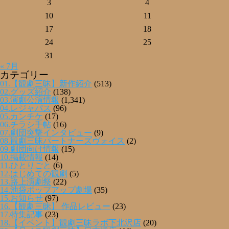
3
4
10
11
17
18
24
25
31
« 7月
カテゴリー
01.【観劇三昧】新作紹介
(513)
02.グッズ紹介
(138)
03.演劇公演情報
(1,341)
04.レジャパス
(96)
05.カンチケ
(17)
06.チラシ手帖
(16)
07.劇団突撃インタビュー
(9)
08.観劇三昧パートナーズヴォイス
(2)
09.劇団向け情報
(15)
10.掲載情報
(14)
11.ひとりごと
(6)
12.はじめての観劇
(5)
13.路上演劇祭
(22)
14.池袋ポップアップ劇場
(35)
15.お知らせ
(97)
16.【観劇三昧】 作品レビュー
(23)
17.特集記事
(23)
18.【イベント】観劇三昧ラボ下北沢店
(20)