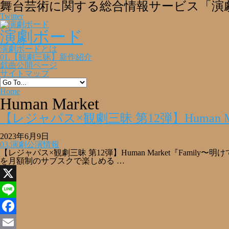
舞台芸術に関する総合情報サービス「演
Twitter
演劇ボード
演劇ボードとは
01.【観劇三昧】新作紹介
戯曲公開ページ
サイトマップ
Home
Human Market
【レジャパス×観劇三昧 第12弾】Human 
2023年6月9日
03.演劇公演情報
【レジャパス×観劇三昧 第12弾】Human Market『Fa
を月額制のサブスクで楽しめる …
X
Line
Facebook