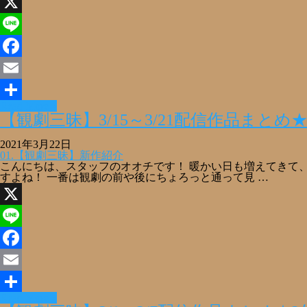
X
Line
Facebook
Email
Read More »
共
【観劇三昧】3/15～3/21配信作品まとめ
有
2021年3月22日
01.【観劇三昧】新作紹介
こんにちは、スタッフのオオチです！ 暖かい日も増えてきて、
すよね！ 一番は観劇の前や後にちょろっと通って見 …
X
Line
Facebook
Email
Read More »
共