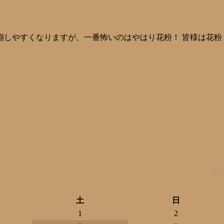
崩しやすくなりますが、一番怖いのはやはり花粉！ 皆様は花粉
土
日
1
2