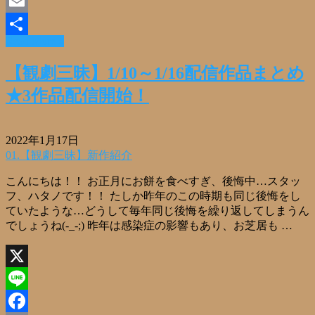
Facebook
Email
Read More »
共
有
【観劇三昧】1/10～1/16配信作品まとめ
★3作品配信開始！
2022年1月17日
01.【観劇三昧】新作紹介
こんにちは！！ お正月にお餅を食べすぎ、後悔中…スタッ
フ、ハタノです！！ たしか昨年のこの時期も同じ後悔をし
ていたような…どうして毎年同じ後悔を繰り返してしまうん
でしょうね(-_-;) 昨年は感染症の影響もあり、お芝居も …
X
Line