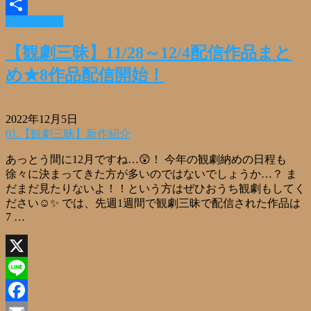
Email
Read More »
共
有
【観劇三昧】11/28～12/4配信作品まと
め★8作品配信開始！
2022年12月5日
01.【観劇三昧】新作紹介
あっとう間に12月ですね…😲！ 今年の観劇納めの日程も
徐々に決まってきた方が多いのではないでしょうか…？ ま
だまだ見たりないよ！！という方はぜひおうち観劇もしてく
ださい☺✨ では、先週1週間で観劇三昧で配信された作品は
7 …
X
Line