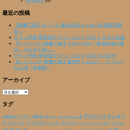
台本紹介
(9)
最近の投稿
【観劇三昧】6/1～7/31 配信作品まとめ15作品配信開
始！
チラシ手帖 団体紹介スペシャル☆ Vol.9 ミズタニ会議
【レジャパス×観劇三昧】CAT-A-TAC『銀河鉄道の夜
の、そのまた夜に』
チラシ手帖 団体紹介スペシャル☆ Vol.8 JACROW
【レジャパス×観劇三昧】劇団すらんばー リバイバ
ル公演『色相環』
アーカイブ
ア
ー
タグ
カ
イ
ブ
アガリスクエンター
#池袋ポップアップ劇場
ENG
yhs
こわっぱちゃん家
テイメント
アナログスイッチ
アマヤドリ
イベント
カンチケ
ゲキバカ