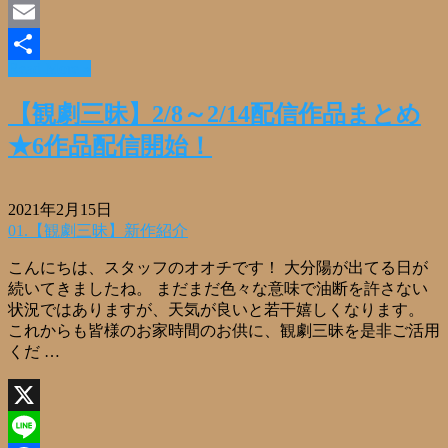
Facebook
Email
Read More »
共
有
【観劇三昧】2/8～2/14配信作品まとめ
★6作品配信開始！
2021年2月15日
01.【観劇三昧】新作紹介
こんにちは、スタッフのオオチです！ 大分陽が出てる日が
続いてきましたね。 まだまだ色々な意味で油断を許さない
状況ではありますが、天気が良いと若干嬉しくなります。
これからも皆様のお家時間のお供に、観劇三昧を是非ご活用
くだ …
X