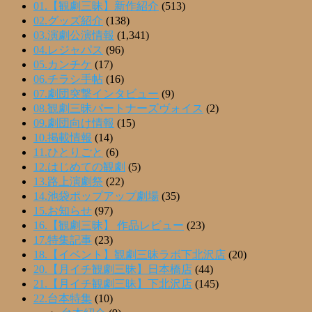
01.【観劇三昧】新作紹介
(513)
02.グッズ紹介
(138)
03.演劇公演情報
(1,341)
04.レジャパス
(96)
05.カンチケ
(17)
06.チラシ手帖
(16)
07.劇団突撃インタビュー
(9)
08.観劇三昧パートナーズヴォイス
(2)
09.劇団向け情報
(15)
10.掲載情報
(14)
11.ひとりごと
(6)
12.はじめての観劇
(5)
13.路上演劇祭
(22)
14.池袋ポップアップ劇場
(35)
15.お知らせ
(97)
16.【観劇三昧】 作品レビュー
(23)
17.特集記事
(23)
18.【イベント】観劇三昧ラボ下北沢店
(20)
20.【月イチ観劇三昧】日本橋店
(44)
21.【月イチ観劇三昧】下北沢店
(145)
22.台本特集
(10)