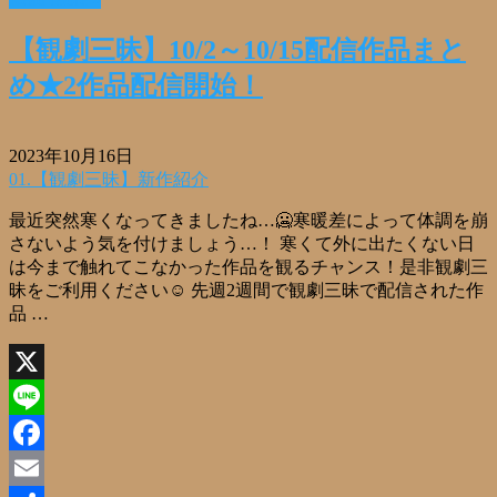
共
有
【観劇三昧】10/2～10/15配信作品まと
め★2作品配信開始！
2023年10月16日
01.【観劇三昧】新作紹介
最近突然寒くなってきましたね…🥶寒暖差によって体調を崩
さないよう気を付けましょう…！ 寒くて外に出たくない日
は今まで触れてこなかった作品を観るチャンス！是非観劇三
昧をご利用ください☺ 先週2週間で観劇三昧で配信された作
品 …
X
Line
Facebook