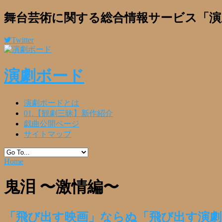
舞台芸術に関する総合情報サービス「演
Twitter
演劇ボード
演劇ボードとは
01.【観劇三昧】新作紹介
戯曲公開ページ
サイトマップ
Home
鬼泪 〜激情編〜
「飛び出す映画」ならぬ「飛び出す演劇