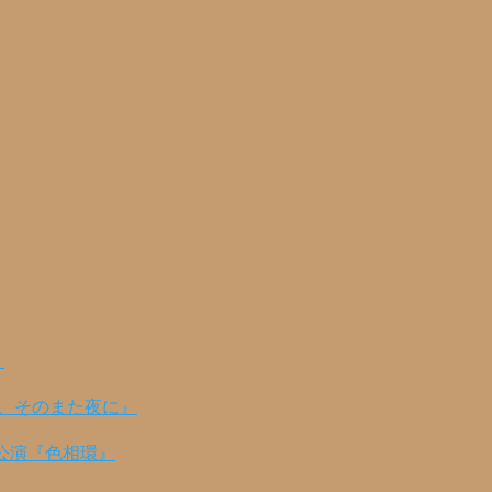
！
の、そのまた夜に』
公演『色相環』