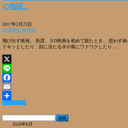
の物語。
2017年2月25日
03.演劇公演情報
飛び出す映画。 所謂、３D映画を初めて観たとき、 思わず
ドキッとしたり、顔に当たる水や風にワクワクしたり …
X
Line
Facebook
Email
Read More »
共
有
検
索:
2026年8月