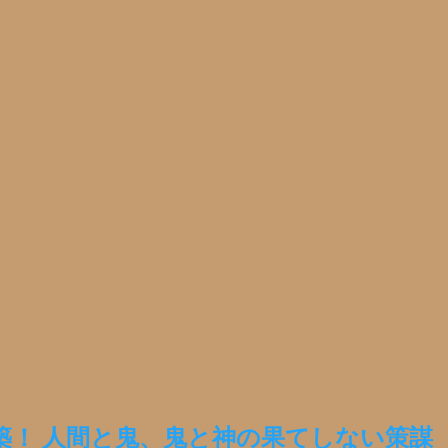
築！ 人間と鬼、鬼と神の果てしない策謀