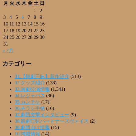
月
火
水
木
金
土
日
1
2
3
4
5
6
7
8
9
10
11
12
13
14
15
16
17
18
19
20
21
22
23
24
25
26
27
28
29
30
31
« 7月
カテゴリー
01.【観劇三昧】新作紹介
(513)
02.グッズ紹介
(138)
03.演劇公演情報
(1,341)
04.レジャパス
(96)
05.カンチケ
(17)
06.チラシ手帖
(16)
07.劇団突撃インタビュー
(9)
08.観劇三昧パートナーズヴォイス
(2)
09.劇団向け情報
(15)
10.掲載情報
(14)