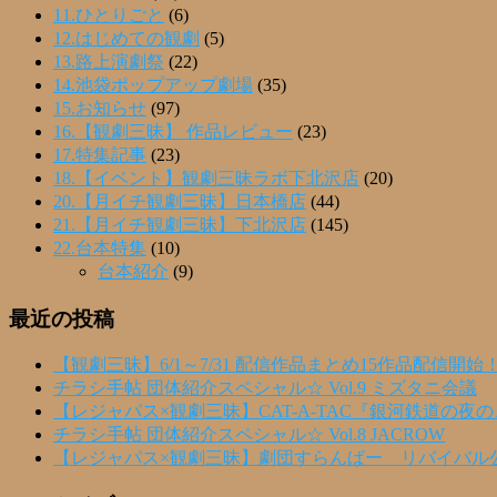
11.ひとりごと
(6)
12.はじめての観劇
(5)
13.路上演劇祭
(22)
14.池袋ポップアップ劇場
(35)
15.お知らせ
(97)
16.【観劇三昧】 作品レビュー
(23)
17.特集記事
(23)
18.【イベント】観劇三昧ラボ下北沢店
(20)
20.【月イチ観劇三昧】日本橋店
(44)
21.【月イチ観劇三昧】下北沢店
(145)
22.台本特集
(10)
台本紹介
(9)
最近の投稿
【観劇三昧】6/1～7/31 配信作品まとめ15作品配信開始
チラシ手帖 団体紹介スペシャル☆ Vol.9 ミズタニ会議
【レジャパス×観劇三昧】CAT-A-TAC『銀河鉄道の夜
チラシ手帖 団体紹介スペシャル☆ Vol.8 JACROW
【レジャパス×観劇三昧】劇団すらんばー リバイバル