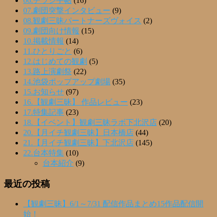
06.チラシ手帖
(16)
07.劇団突撃インタビュー
(9)
08.観劇三昧パートナーズヴォイス
(2)
09.劇団向け情報
(15)
10.掲載情報
(14)
11.ひとりごと
(6)
12.はじめての観劇
(5)
13.路上演劇祭
(22)
14.池袋ポップアップ劇場
(35)
15.お知らせ
(97)
16.【観劇三昧】 作品レビュー
(23)
17.特集記事
(23)
18.【イベント】観劇三昧ラボ下北沢店
(20)
20.【月イチ観劇三昧】日本橋店
(44)
21.【月イチ観劇三昧】下北沢店
(145)
22.台本特集
(10)
台本紹介
(9)
最近の投稿
【観劇三昧】6/1～7/31 配信作品まとめ15作品配信開
始！