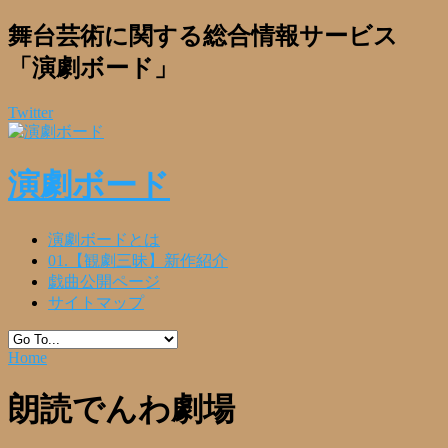
舞台芸術に関する総合情報サービス
「演劇ボード」
Twitter
演劇ボード
演劇ボードとは
01.【観劇三昧】新作紹介
戯曲公開ページ
サイトマップ
Home
朗読でんわ劇場