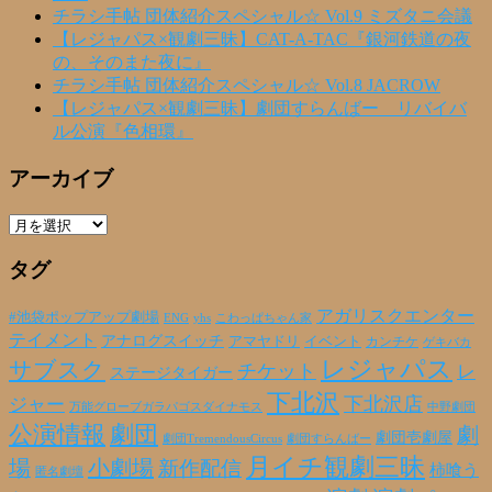
チラシ手帖 団体紹介スペシャル☆ Vol.9 ミズタニ会議
【レジャパス×観劇三昧】CAT-A-TAC『銀河鉄道の夜
の、そのまた夜に』
チラシ手帖 団体紹介スペシャル☆ Vol.8 JACROW
【レジャパス×観劇三昧】劇団すらんばー リバイバ
ル公演『色相環』
アーカイブ
ア
ー
タグ
カ
イ
ブ
アガリスクエンター
#池袋ポップアップ劇場
ENG
yhs
こわっぱちゃん家
テイメント
アナログスイッチ
アマヤドリ
イベント
カンチケ
ゲキバカ
レジャパス
サブスク
チケット
レ
ステージタイガー
下北沢
下北沢店
ジャー
万能グローブガラパゴスダイナモス
中野劇団
公演情報
劇団
劇
劇団壱劇屋
劇団TremendousCircus
劇団すらんばー
月イチ観劇三昧
場
小劇場
新作配信
柿喰う
匿名劇壇