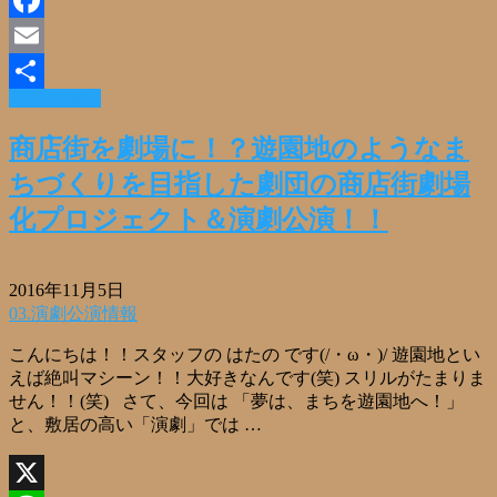
Facebook
Email
Read More »
共
有
商店街を劇場に！？遊園地のようなま
ちづくりを目指した劇団の商店街劇場
化プロジェクト＆演劇公演！！
2016年11月5日
03.演劇公演情報
こんにちは！！スタッフの はたの です(/・ω・)/ 遊園地とい
えば絶叫マシーン！！大好きなんです(笑) スリルがたまりま
せん！！(笑) さて、今回は 「夢は、まちを遊園地へ！」
と、敷居の高い「演劇」では …