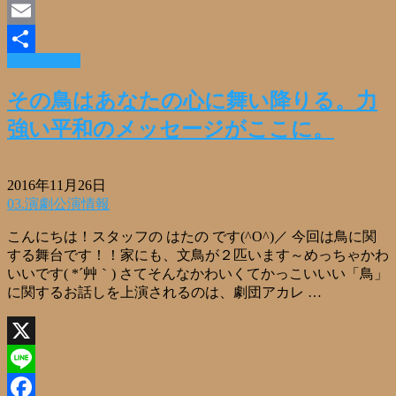
Facebook
Email
Read More »
共
有
その鳥はあなたの心に舞い降りる。力
強い平和のメッセージがここに。
2016年11月26日
03.演劇公演情報
こんにちは！スタッフの はたの です(^O^)／ 今回は鳥に関
する舞台です！！家にも、文鳥が２匹います～めっちゃかわ
いいです( *´艸｀) さてそんなかわいくてかっこいいい「鳥」
に関するお話しを上演されるのは、劇団アカレ …
X
Line