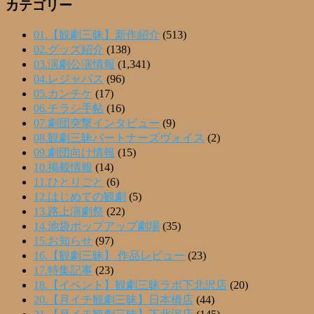
カテゴリー
01.【観劇三昧】新作紹介
(513)
02.グッズ紹介
(138)
03.演劇公演情報
(1,341)
04.レジャパス
(96)
05.カンチケ
(17)
06.チラシ手帖
(16)
07.劇団突撃インタビュー
(9)
08.観劇三昧パートナーズヴォイス
(2)
09.劇団向け情報
(15)
10.掲載情報
(14)
11.ひとりごと
(6)
12.はじめての観劇
(5)
13.路上演劇祭
(22)
14.池袋ポップアップ劇場
(35)
15.お知らせ
(97)
16.【観劇三昧】 作品レビュー
(23)
17.特集記事
(23)
18.【イベント】観劇三昧ラボ下北沢店
(20)
20.【月イチ観劇三昧】日本橋店
(44)