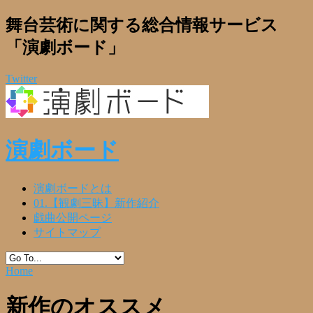
舞台芸術に関する総合情報サービス
「演劇ボード」
Twitter
演劇ボード
演劇ボードとは
01.【観劇三昧】新作紹介
戯曲公開ページ
サイトマップ
Home
新作のオススメ