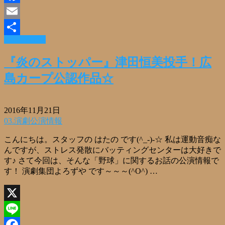
Facebook
Email
Read More »
共
有
『炎のストッパー』津田恒美投手！広
島カープ公認作品☆
2016年11月21日
03.演劇公演情報
こんにちは。スタッフの はたの です(^_-)-☆ 私は運動音痴な
んですが、ストレス発散にバッティングセンターは大好きで
す♪ さて今回は、そんな「野球」に関するお話の公演情報で
す！ 演劇集団よろずや です～～～(^O^) …
X
Line