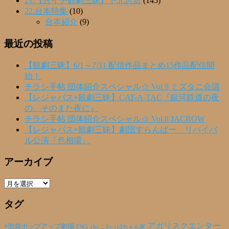
21.【月イチ観劇三昧】下北沢店
(145)
22.台本特集
(10)
台本紹介
(9)
最近の投稿
【観劇三昧】6/1～7/31 配信作品まとめ15作品配信開
始！
チラシ手帖 団体紹介スペシャル☆ Vol.9 ミズタニ会議
【レジャパス×観劇三昧】CAT-A-TAC『銀河鉄道の夜
の、そのまた夜に』
チラシ手帖 団体紹介スペシャル☆ Vol.8 JACROW
【レジャパス×観劇三昧】劇団すらんばー リバイバ
ル公演『色相環』
アーカイブ
ア
ー
タグ
カ
イ
ブ
アガリスクエンター
#池袋ポップアップ劇場
ENG
yhs
こわっぱちゃん家