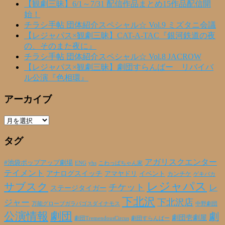
【観劇三昧】6/1～7/31 配信作品まとめ15作品配信開
始！
チラシ手帖 団体紹介スペシャル☆ Vol.9 ミズタニ会議
【レジャパス×観劇三昧】CAT-A-TAC『銀河鉄道の夜
の、そのまた夜に』
チラシ手帖 団体紹介スペシャル☆ Vol.8 JACROW
【レジャパス×観劇三昧】劇団すらんばー リバイバ
ル公演『色相環』
アーカイブ
ア
ー
タグ
カ
イ
ブ
アガリスクエンター
#池袋ポップアップ劇場
ENG
yhs
こわっぱちゃん家
テイメント
アナログスイッチ
アマヤドリ
イベント
カンチケ
ゲキバカ
レジャパス
サブスク
チケット
レ
ステージタイガー
下北沢
下北沢店
ジャー
万能グローブガラパゴスダイナモス
中野劇団
公演情報
劇団
劇
劇団壱劇屋
劇団TremendousCircus
劇団すらんばー