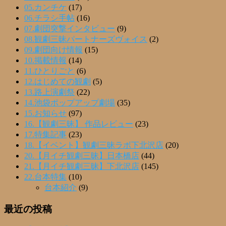
05.カンチケ
(17)
06.チラシ手帖
(16)
07.劇団突撃インタビュー
(9)
08.観劇三昧パートナーズヴォイス
(2)
09.劇団向け情報
(15)
10.掲載情報
(14)
11.ひとりごと
(6)
12.はじめての観劇
(5)
13.路上演劇祭
(22)
14.池袋ポップアップ劇場
(35)
15.お知らせ
(97)
16.【観劇三昧】 作品レビュー
(23)
17.特集記事
(23)
18.【イベント】観劇三昧ラボ下北沢店
(20)
20.【月イチ観劇三昧】日本橋店
(44)
21.【月イチ観劇三昧】下北沢店
(145)
22.台本特集
(10)
台本紹介
(9)
最近の投稿