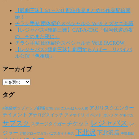
【観劇三昧】6/1～7/31 配信作品まとめ15作品配信開
始！
チラシ手帖 団体紹介スペシャル☆ Vol.9 ミズタニ会議
【レジャパス×観劇三昧】CAT-A-TAC『銀河鉄道の夜
の、そのまた夜に』
チラシ手帖 団体紹介スペシャル☆ Vol.8 JACROW
【レジャパス×観劇三昧】劇団すらんばー リバイバ
ル公演『色相環』
アーカイブ
ア
ー
タグ
カ
イ
ブ
アガリスクエンター
#池袋ポップアップ劇場
ENG
yhs
こわっぱちゃん家
テイメント
アナログスイッチ
アマヤドリ
イベント
カンチケ
ゲキバカ
レジャパス
サブスク
チケット
レ
ステージタイガー
下北沢
下北沢店
ジャー
万能グローブガラパゴスダイナモス
中野劇団