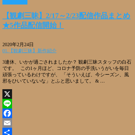
Read More »
共
有
【観劇三昧】2/17～2/23配信作品まとめ
★5作品配信開始！
2020年2月24日
01.【観劇三昧】新作紹介
3連休、いかが過ごされましたか？ 観劇三昧スタッフの白石
です。 この1ヶ月ほど、コロナ予防の手洗いうがいを毎日
頑張っているわけですが、 「そういえば、今シーズン、風
邪をひいていないな」とふと思いまして。 & …
X
Line
Facebook
Email