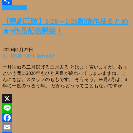
Email
Read More »
共
有
【観劇三昧】1/20～1/26配信作品まとめ
★4作品配信開始！
2020年1月27日
01.【観劇三昧】新作紹介
一月往ぬる二月逃げる三月去る とはよく言いますが、あっ
という間に2020年もひと月目が終わってしまいますね。 こ
んにちは。スタッフのももです。 そうそう。来月2月は、4
年に一度のうるう年。 だからどうってこともないですが …
X
Line
Facebook