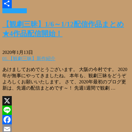
Email
Read More »
共
有
【観劇三昧】1/6～1/12配信作品まとめ
★4作品配信開始！
2020年1月13日
01.【観劇三昧】新作紹介
あけましておめでとうございます。 大阪の今村です。 2020
年が無事にやってきましたね。 本年も、観劇三昧をどうぞ
よろしくお願いいたします。 さて、2020年最初のブログ更
新は、先週の配信まとめです～！ 先週1週間で観劇 …
X
Line
Facebook