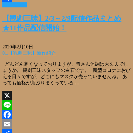
Read More »
共
有
【観劇三昧】2/3～2/9配信作品まとめ
★11作品配信開始！
2020年2月10日
01.【観劇三昧】新作紹介
どんどん寒くなっておりますが、皆さん体調は大丈夫でし
ょうか。 観劇三昧スタッフの白石です。 新型コロナにおび
える日々ですが、どこにもマスクが売っていませんね。 あ
っても価格が荒ぶりまくっている …
X
Line
Facebook