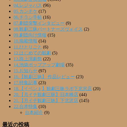
04.レジャパス
(96)
05.カンチケ
(17)
06.チラシ手帖
(16)
07.劇団突撃インタビュー
(9)
08.観劇三昧パートナーズヴォイス
(2)
09.劇団向け情報
(15)
10.掲載情報
(14)
11.ひとりごと
(6)
12.はじめての観劇
(5)
13.路上演劇祭
(22)
14.池袋ポップアップ劇場
(35)
15.お知らせ
(97)
16.【観劇三昧】 作品レビュー
(23)
17.特集記事
(23)
18.【イベント】観劇三昧ラボ下北沢店
(20)
20.【月イチ観劇三昧】日本橋店
(44)
21.【月イチ観劇三昧】下北沢店
(145)
22.台本特集
(10)
台本紹介
(9)
最近の投稿