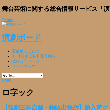
舞台芸術に関する総合情報サービス「演
Twitter
演劇ボード
演劇ボードとは
01.【観劇三昧】新作紹介
戯曲公開ページ
サイトマップ
Home
ロ字ック
【観劇三昧店舗・物販出張所】新入荷グッ