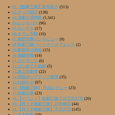
01.【観劇三昧】新作紹介
(513)
02.グッズ紹介
(138)
03.演劇公演情報
(1,341)
04.レジャパス
(96)
05.カンチケ
(17)
06.チラシ手帖
(16)
07.劇団突撃インタビュー
(9)
08.観劇三昧パートナーズヴォイス
(2)
09.劇団向け情報
(15)
10.掲載情報
(14)
11.ひとりごと
(6)
12.はじめての観劇
(5)
13.路上演劇祭
(22)
14.池袋ポップアップ劇場
(35)
15.お知らせ
(97)
16.【観劇三昧】 作品レビュー
(23)
17.特集記事
(23)
18.【イベント】観劇三昧ラボ下北沢店
(20)
20.【月イチ観劇三昧】日本橋店
(44)
21.【月イチ観劇三昧】下北沢店
(145)
22.台本特集
(10)