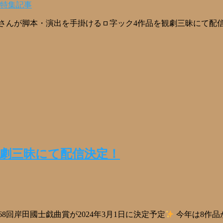
7.特集記事
奈さんが脚本・演出を手掛けるㇿ字ック4作品を観劇三昧にて配
観劇三昧にて配信決定！
回岸田國士戯曲賞が2024年3月1日に決定予定
今年は8作品