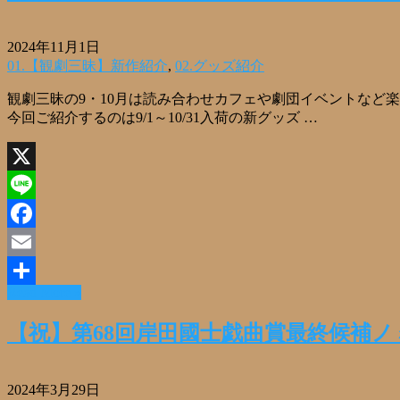
2024年11月1日
01.【観劇三昧】新作紹介
,
02.グッズ紹介
観劇三昧の9・10月は読み合わせカフェや劇団イベントなど
今回ご紹介するのは9/1～10/31入荷の新グッズ …
X
Line
Facebook
Email
Read More »
共
有
【祝】第68回岸田國士戯曲賞最終候補
2024年3月29日