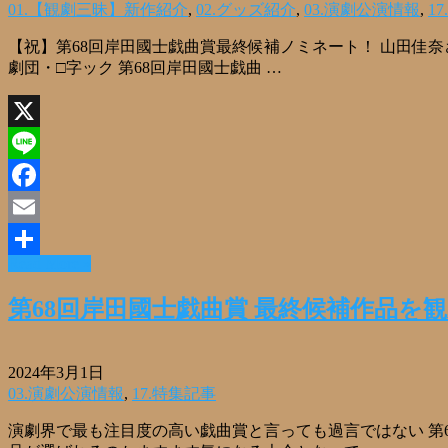
01.【観劇三昧】新作紹介
,
02.グッズ紹介
,
03.演劇公演情報
,
1
【祝】第68回岸田國士戯曲賞最終候補ノミネート！ 山田佳
劇団・□字ック 第68回岸田國士戯曲 …
X
Line
Facebook
Email
Read More »
共
有
第68回岸田國士戯曲賞 最終候補作品を
2024年3月1日
03.演劇公演情報
,
17.特集記事
演劇界で最も注目度の高い戯曲賞と言っても過言ではない 第68