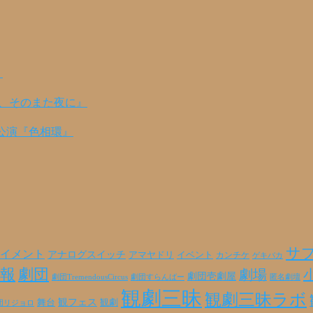
！
の、そのまた夜に』
公演『色相環』
サ
イメント
アナログスイッチ
アマヤドリ
イベント
カンチケ
ゲキバカ
報
劇団
劇場
劇団壱劇屋
劇団TremendousCircus
劇団すらんばー
匿名劇壇
観劇三昧
観劇三昧ラボ
観フェス
観劇
舞台
団リジョロ