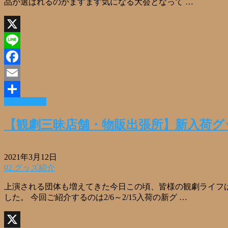
品が選ばれるのかますます気になる大会となって …
X
Line
Facebook
Email
Read More »
共
有
【観劇三昧店舗・物販出張所】新入荷グッ
2021年3月12日
02.グッズ紹介
上演される団体も増えてきた今日この頃、皆様の観劇ライフは
した。 今回ご紹介するのは2/6～2/15入荷の新グ …