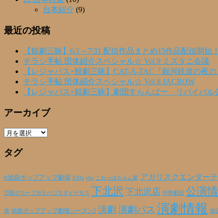
台本紹介
(9)
最近の投稿
【観劇三昧】6/1～7/31 配信作品まとめ15作品配信開始
チラシ手帖 団体紹介スペシャル☆ Vol.9 ミズタニ会議
【レジャパス×観劇三昧】CAT-A-TAC『銀河鉄道の夜
チラシ手帖 団体紹介スペシャル☆ Vol.8 JACROW
【レジャパス×観劇三昧】劇団すらんばー リバイバル
アーカイブ
ア
ー
タグ
カ
イ
ブ
アガリスクエンターテ
#池袋ポップアップ劇場
ENG
yhs
こわっぱちゃん家
下北沢
公演情
下北沢店
万能グローブガラパゴスダイナモス
中野劇団
演劇情報
演劇
演劇パス
池袋ポップアップ劇場シーズン2
激
房