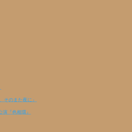
！
の、そのまた夜に』
公演『色相環』