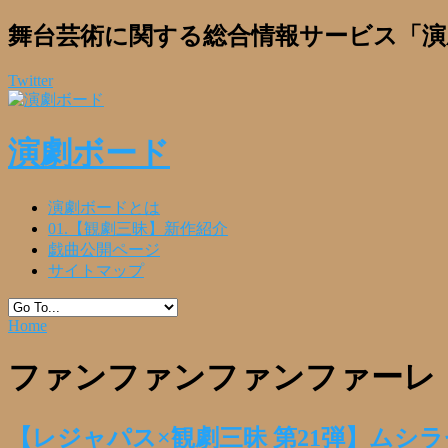
舞台芸術に関する総合情報サービス「演
Twitter
演劇ボード
演劇ボードとは
01.【観劇三昧】新作紹介
戯曲公開ページ
サイトマップ
Home
ファンファンファンファーレ
【レジャパス×観劇三昧 第21弾】ム