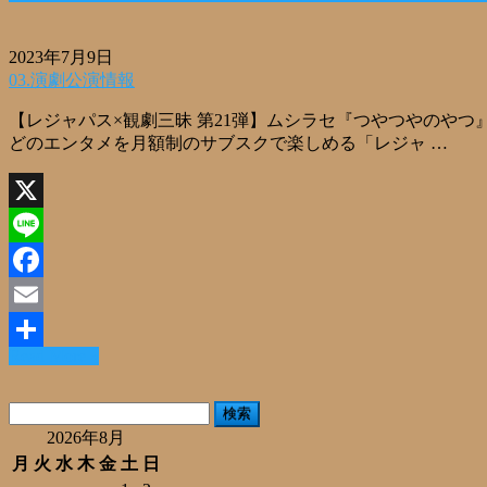
2023年7月9日
03.演劇公演情報
【レジャパス×観劇三昧 第21弾】ムシラセ『つやつやのや
どのエンタメを月額制のサブスクで楽しめる「レジャ …
X
Line
Facebook
Email
Read More »
共
有
検
索:
2026年8月
月
火
水
木
金
土
日