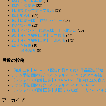
12.はじめての観劇
(5)
13.路上演劇祭
(22)
14.池袋ポップアップ劇場
(35)
15.お知らせ
(97)
16.【観劇三昧】 作品レビュー
(23)
17.特集記事
(23)
18.【イベント】観劇三昧ラボ下北沢店
(20)
20.【月イチ観劇三昧】日本橋店
(44)
21.【月イチ観劇三昧】下北沢店
(145)
22.台本特集
(10)
台本紹介
(9)
最近の投稿
【観劇三昧】6/1～7/31 配信作品まとめ15作品配信開始
チラシ手帖 団体紹介スペシャル☆ Vol.9 ミズタニ会議
【レジャパス×観劇三昧】CAT-A-TAC『銀河鉄道の夜
チラシ手帖 団体紹介スペシャル☆ Vol.8 JACROW
【レジャパス×観劇三昧】劇団すらんばー リバイバル
アーカイブ