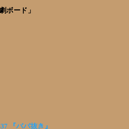
劇ボード」
337 『ババ抜き』