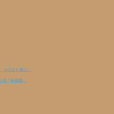
！
の、そのまた夜に』
公演『色相環』