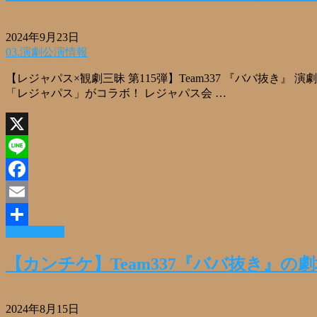
2024年9月23日
03.演劇公演情報
【レジャパス×観劇三昧 第115弾】Team337 『ババ抜
「レジャパス」がコラボ！ レジャパス会 …
X
Line
Facebook
Email
Read More »
共
有
【カンチケ】Team337『ババ抜き』の
2024年8月15日