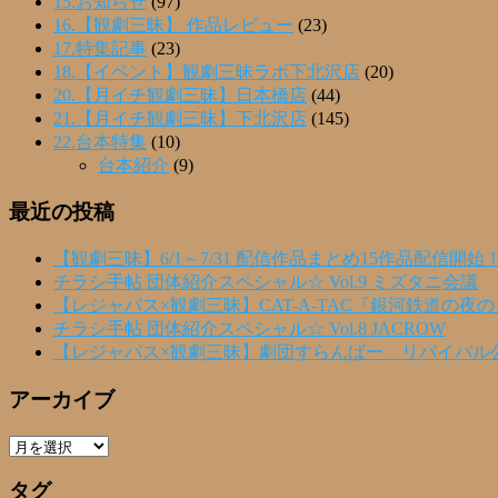
15.お知らせ
(97)
16.【観劇三昧】 作品レビュー
(23)
17.特集記事
(23)
18.【イベント】観劇三昧ラボ下北沢店
(20)
20.【月イチ観劇三昧】日本橋店
(44)
21.【月イチ観劇三昧】下北沢店
(145)
22.台本特集
(10)
台本紹介
(9)
最近の投稿
【観劇三昧】6/1～7/31 配信作品まとめ15作品配信開始
チラシ手帖 団体紹介スペシャル☆ Vol.9 ミズタニ会議
【レジャパス×観劇三昧】CAT-A-TAC『銀河鉄道の夜
チラシ手帖 団体紹介スペシャル☆ Vol.8 JACROW
【レジャパス×観劇三昧】劇団すらんばー リバイバル
アーカイブ
ア
ー
タグ
カ