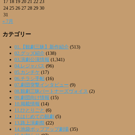
17
18
19
20
21
22
23
24
25
26
27
28
29
30
31
« 7月
カテゴリー
01.【観劇三昧】新作紹介
(513)
02.グッズ紹介
(138)
03.演劇公演情報
(1,341)
04.レジャパス
(96)
05.カンチケ
(17)
06.チラシ手帖
(16)
07.劇団突撃インタビュー
(9)
08.観劇三昧パートナーズヴォイス
(2)
09.劇団向け情報
(15)
10.掲載情報
(14)
11.ひとりごと
(6)
12.はじめての観劇
(5)
13.路上演劇祭
(22)
14.池袋ポップアップ劇場
(35)