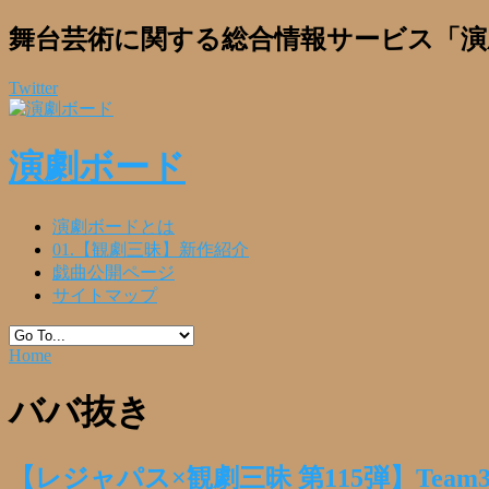
舞台芸術に関する総合情報サービス「演
Twitter
演劇ボード
演劇ボードとは
01.【観劇三昧】新作紹介
戯曲公開ページ
サイトマップ
Home
ババ抜き
【レジャパス×観劇三昧 第115弾】Team