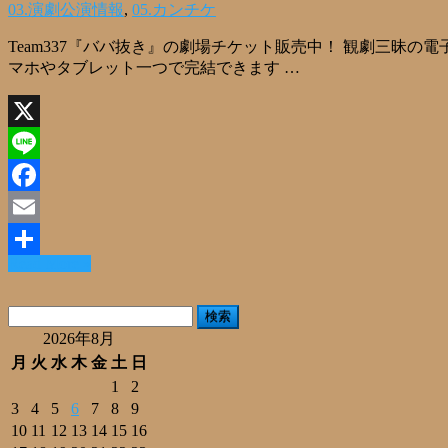
03.演劇公演情報
,
05.カンチケ
Team337『ババ抜き』の劇場チケット販売中！ 観劇三昧の電
マホやタブレット一つで完結できます …
X
Line
Facebook
Email
Read More »
共
有
検
索:
2026年8月
月
火
水
木
金
土
日
1
2
3
4
5
6
7
8
9
10
11
12
13
14
15
16