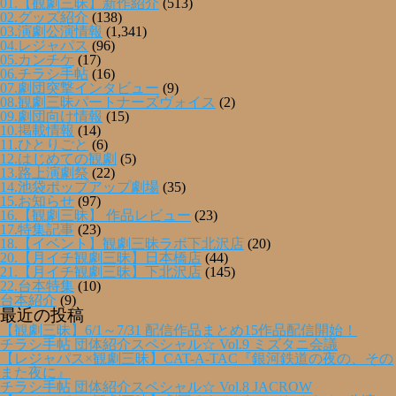
01.【観劇三昧】新作紹介
(513)
02.グッズ紹介
(138)
03.演劇公演情報
(1,341)
04.レジャパス
(96)
05.カンチケ
(17)
06.チラシ手帖
(16)
07.劇団突撃インタビュー
(9)
08.観劇三昧パートナーズヴォイス
(2)
09.劇団向け情報
(15)
10.掲載情報
(14)
11.ひとりごと
(6)
12.はじめての観劇
(5)
13.路上演劇祭
(22)
14.池袋ポップアップ劇場
(35)
15.お知らせ
(97)
16.【観劇三昧】 作品レビュー
(23)
17.特集記事
(23)
18.【イベント】観劇三昧ラボ下北沢店
(20)
20.【月イチ観劇三昧】日本橋店
(44)
21.【月イチ観劇三昧】下北沢店
(145)
22.台本特集
(10)
台本紹介
(9)
最近の投稿
【観劇三昧】6/1～7/31 配信作品まとめ15作品配信開始！
チラシ手帖 団体紹介スペシャル☆ Vol.9 ミズタニ会議
【レジャパス×観劇三昧】CAT-A-TAC『銀河鉄道の夜の、その
また夜に』
チラシ手帖 団体紹介スペシャル☆ Vol.8 JACROW