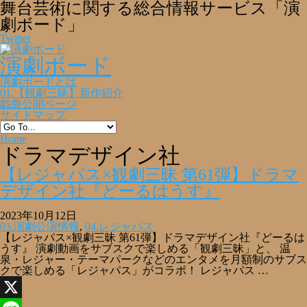
舞台芸術に関する総合情報サービス「演
劇ボード」
Twitter
演劇ボード
演劇ボードとは
01.【観劇三昧】新作紹介
戯曲公開ページ
サイトマップ
Home
ドラマデザイン社
【レジャパス×観劇三昧 第61弾】ドラマ
デザイン社『どーるはうす』
2023年10月12日
03.演劇公演情報
,
04.レジャパス
【レジャパス×観劇三昧 第61弾】ドラマデザイン社『どーるは
うす』 演劇動画をサブスクで楽しめる「観劇三昧」と、 温
泉・レジャー・テーマパークなどのエンタメを月額制のサブス
クで楽しめる「レジャパス」がコラボ！ レジャパス …