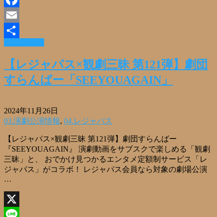
Facebook
Email
Read More »
共
有
【レジャパス×観劇三昧 第121弾】劇団
すらんばー「SEEYOUAGAIN」
2024年11月26日
03.演劇公演情報
,
04.レジャパス
【レジャパス×観劇三昧 第121弾】劇団すらんばー
『SEEYOUAGAIN』 演劇動画をサブスクで楽しめる「観劇
三昧」と、 おでかけ見つかるエンタメ定額制サービス「レ
ジャパス」がコラボ！ レジャパス会員なら対象の劇場公演
…
X