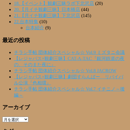
18.【イベント】観劇三昧ラボ下北沢店
(20)
20.【月イチ観劇三昧】日本橋店
(44)
21.【月イチ観劇三昧】下北沢店
(145)
22.台本特集
(10)
台本紹介
(9)
最近の投稿
チラシ手帖 団体紹介スペシャル☆ Vol.9 ミズタニ会議
【レジャパス×観劇三昧】CAT-A-TAC『銀河鉄道の夜
の、そのまた夜に』
チラシ手帖 団体紹介スペシャル☆ Vol.8 JACROW
【レジャパス×観劇三昧】劇団すらんばー リバイバ
ル公演『色相環』
チラシ手帖 団体紹介スペシャル☆ Vol.7 イチニノ～後
編～
アーカイブ
ア
ー