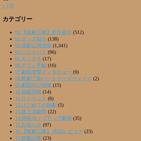
« 7月
カテゴリー
01.【観劇三昧】新作紹介
(512)
02.グッズ紹介
(138)
03.演劇公演情報
(1,341)
04.レジャパス
(96)
05.カンチケ
(17)
06.チラシ手帖
(16)
07.劇団突撃インタビュー
(9)
08.観劇三昧パートナーズヴォイス
(2)
09.劇団向け情報
(15)
10.掲載情報
(14)
11.ひとりごと
(6)
12.はじめての観劇
(5)
13.路上演劇祭
(22)
14.池袋ポップアップ劇場
(35)
15.お知らせ
(97)
16.【観劇三昧】 作品レビュー
(23)
17.特集記事
(23)