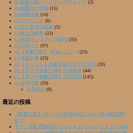
08.観劇三昧パートナーズヴォイス
(2)
09.劇団向け情報
(15)
10.掲載情報
(14)
11.ひとりごと
(6)
12.はじめての観劇
(5)
13.路上演劇祭
(22)
14.池袋ポップアップ劇場
(35)
15.お知らせ
(97)
16.【観劇三昧】 作品レビュー
(23)
17.特集記事
(23)
18.【イベント】観劇三昧ラボ下北沢店
(20)
20.【月イチ観劇三昧】日本橋店
(44)
21.【月イチ観劇三昧】下北沢店
(145)
22.台本特集
(10)
台本紹介
(9)
最近の投稿
【観劇三昧】6/1～7/31 配信作品まとめ15作品配信開
始！
チラシ手帖 団体紹介スペシャル☆ Vol.9 ミズタニ会議
【レジャパス×観劇三昧】CAT-A-TAC『銀河鉄道の夜