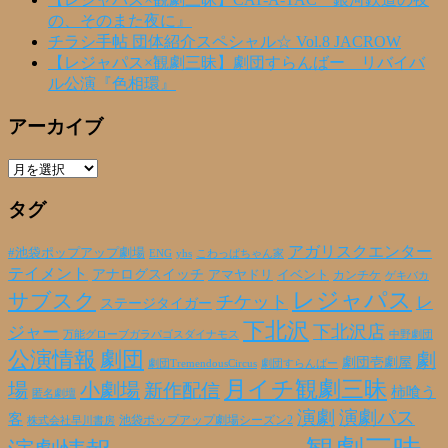
の、そのまた夜に』
チラシ手帖 団体紹介スペシャル☆ Vol.8 JACROW
【レジャパス×観劇三昧】劇団すらんばー リバイバ
ル公演『色相環』
アーカイブ
ア
ー
タグ
カ
イ
ブ
アガリスクエンター
#池袋ポップアップ劇場
ENG
yhs
こわっぱちゃん家
テイメント
アナログスイッチ
アマヤドリ
イベント
カンチケ
ゲキバカ
レジャパス
サブスク
チケット
レ
ステージタイガー
下北沢
下北沢店
ジャー
万能グローブガラパゴスダイナモス
中野劇団
公演情報
劇団
劇
劇団壱劇屋
劇団TremendousCircus
劇団すらんばー
月イチ観劇三昧
場
小劇場
新作配信
柿喰う
匿名劇壇
演劇
演劇パス
客
池袋ポップアップ劇場シーズン2
株式会社早川書房