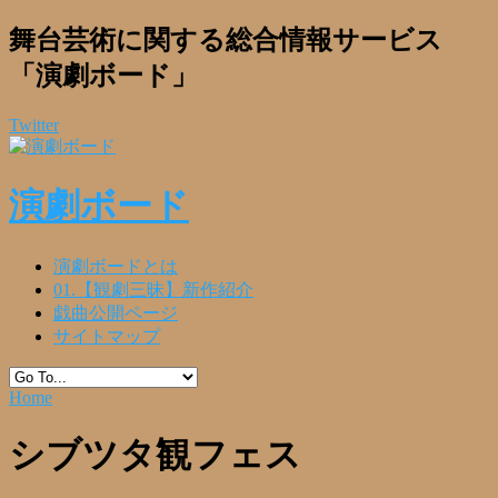
舞台芸術に関する総合情報サービス
「演劇ボード」
Twitter
演劇ボード
演劇ボードとは
01.【観劇三昧】新作紹介
戯曲公開ページ
サイトマップ
Home
シブツタ観フェス