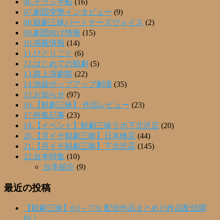
06.チラシ手帖
(16)
07.劇団突撃インタビュー
(9)
08.観劇三昧パートナーズヴォイス
(2)
09.劇団向け情報
(15)
10.掲載情報
(14)
11.ひとりごと
(6)
12.はじめての観劇
(5)
13.路上演劇祭
(22)
14.池袋ポップアップ劇場
(35)
15.お知らせ
(97)
16.【観劇三昧】 作品レビュー
(23)
17.特集記事
(23)
18.【イベント】観劇三昧ラボ下北沢店
(20)
20.【月イチ観劇三昧】日本橋店
(44)
21.【月イチ観劇三昧】下北沢店
(145)
22.台本特集
(10)
台本紹介
(9)
最近の投稿
【観劇三昧】6/1～7/31 配信作品まとめ15作品配信開
始！