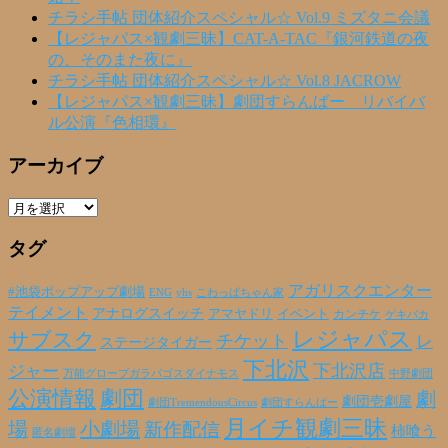
チラシ手帖 団体紹介スペシャル☆ Vol.9 ミズタニ会議
【レジャパス×観劇三昧】CAT-A-TAC『銀河鉄道の夜
の、そのまた夜に』
チラシ手帖 団体紹介スペシャル☆ Vol.8 JACROW
【レジャパス×観劇三昧】劇団すらんばー リバイバ
ル公演『色相環』
アーカイブ
ア
ー
タグ
カ
イ
ブ
アガリスクエンター
#池袋ポップアップ劇場
ENG
yhs
こわっぱちゃん家
テイメント
アナログスイッチ
アマヤドリ
イベント
カンチケ
ゲキバカ
レジャパス
サブスク
チケット
レ
ステージタイガー
下北沢
下北沢店
ジャー
万能グローブガラパゴスダイナモス
中野劇団
公演情報
劇団
劇
劇団壱劇屋
劇団TremendousCircus
劇団すらんばー
月イチ観劇三昧
場
小劇場
新作配信
柿喰う
匿名劇壇