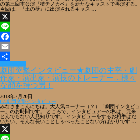
の第三回本公演『積チノカベ』を新たなキャストで再演する。
今回は、『土の壁』に出演されるキャス …
X
Line
Facebook
Email
Read More »
共
劇団突撃インタビュー★劇団の主宰・劇
有
作家・演出家・演技のトレーナー…様々
な顔を持つ男！
2018年7月20日
07.劇団突撃インタビュー
みなさまこんにちは。大人気コーナー（？）「劇団インタビュ
ー」のお時間です。 ところで、インタビュアーの私は、元来
とんでもない人見知りです。 インタビューをするお相手はだ
いたい、そんな長いことしゃべったことない方ばかりです …
X