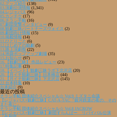
02.グッズ紹介
(138)
03.演劇公演情報
(1,341)
04.レジャパス
(96)
05.カンチケ
(17)
06.チラシ手帖
(16)
07.劇団突撃インタビュー
(9)
08.観劇三昧パートナーズヴォイス
(2)
09.劇団向け情報
(15)
10.掲載情報
(14)
11.ひとりごと
(6)
12.はじめての観劇
(5)
13.路上演劇祭
(22)
14.池袋ポップアップ劇場
(35)
15.お知らせ
(97)
16.【観劇三昧】 作品レビュー
(23)
17.特集記事
(23)
18.【イベント】観劇三昧ラボ下北沢店
(20)
20.【月イチ観劇三昧】日本橋店
(44)
21.【月イチ観劇三昧】下北沢店
(145)
22.台本特集
(10)
台本紹介
(9)
最近の投稿
チラシ手帖 団体紹介スペシャル☆ Vol.9 ミズタニ会議
【レジャパス×観劇三昧】CAT-A-TAC『銀河鉄道の夜の、その
また夜に』
チラシ手帖 団体紹介スペシャル☆ Vol.8 JACROW
【レジャパス×観劇三昧】劇団すらんばー リバイバル公演
『色相環』