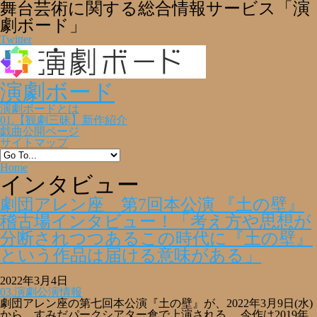
舞台芸術に関する総合情報サービス「演
劇ボード」
Twitter
演劇ボード
演劇ボードとは
01.【観劇三昧】新作紹介
戯曲公開ページ
サイトマップ
Home
インタビュー
劇団アレン座 第7回本公演 『土の壁』
稽古場インタビュー！「考え方や思想が
分断されつつあるこの時代に『土の壁』
という作品は届ける意味がある」
2022年3月4日
03.演劇公演情報
劇団アレン座の第七回本公演『土の壁』が、​2022年3月9日(水)
から、すみだパークシアター倉で上演される。 今作は2019年