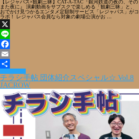
【レジャパス×観劇三昧】CAT-A-TAC『銀河鉄道の夜の、その
また夜に』 演劇動画をサブスクで楽しめる「観劇三昧」と、
おでかけ見つかるエンタメ定額制サービス「レジャパス」がコ
ラボ！ レジャパス会員なら対象の劇場公演がお …
X
Line
Facebook
Email
Read More »
共
チラシ手帖 団体紹介スペシャル☆ Vol.8
有
JACROW