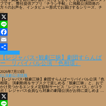
フです。 弊社提供アプリ「チラシ手帖」に掲載公演団体の
方々のお声を、インタビュー形式でお届けするシリーズ、チ
…
X
Line
Facebook
Email
Read More »
共
【レジャパス×観劇三昧】劇団すらんば
有
ー リバイバル公演『色相環』
2026年7月13日
03.演劇公演情報
【レジャパス×観劇三昧】劇団すらんばーリバイバル公演『色
相環』 演劇動画をサブスクで楽しめる「観劇三昧」と、おで
かけ見つかるエンタメ定額制サービス「レジャパス」がコラ
ボ！ レジャパス会員なら対象の劇場公演がお得に楽しめま …
X