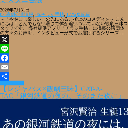
2026年7月31日
03.演劇公演情報
,
06.チラシ手帖
,
17.特集記事
～「ややこし楽しい」の先にある、極上のコメディを～ こん
にちは！とんでもない暑さで体が追いついていない観劇三昧ス
タッフです。 弊社提供アプリ「チラシ手帖」に掲載公演団体
の方々のお声を、インタビュー形式でお届けするシリーズ …
X
Line
Facebook
Email
Read More »
共
【レジャパス×観劇三昧】CAT-A-
有
TAC『銀河鉄道の夜の、そのまた夜に』