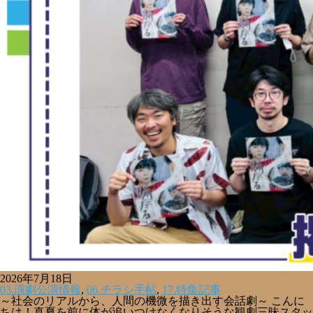
2026年7月18日
03.演劇公演情報
,
06.チラシ手帖
,
17.特集記事
～社会のリアルから、人間の機微を描き出す会話劇～ こんに
ちは！真夏を前に体が追いつけなくなりそうな観劇三昧スタッ