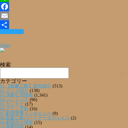
Line
Facebook
Email
Read More »
共
有
Older
検索
カテゴリー
01.【観劇三昧】新作紹介
(513)
02.グッズ紹介
(138)
03.演劇公演情報
(1,341)
04.レジャパス
(96)
05.カンチケ
(17)
06.チラシ手帖
(16)
07.劇団突撃インタビュー
(9)
08.観劇三昧パートナーズヴォイス
(2)
09.劇団向け情報
(15)
10.掲載情報
(14)