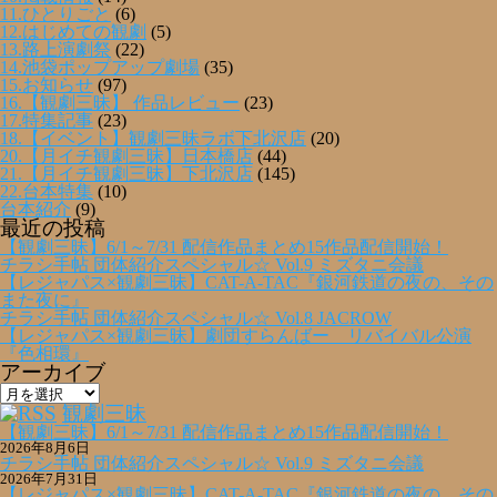
11.ひとりごと
(6)
12.はじめての観劇
(5)
13.路上演劇祭
(22)
14.池袋ポップアップ劇場
(35)
15.お知らせ
(97)
16.【観劇三昧】 作品レビュー
(23)
17.特集記事
(23)
18.【イベント】観劇三昧ラボ下北沢店
(20)
20.【月イチ観劇三昧】日本橋店
(44)
21.【月イチ観劇三昧】下北沢店
(145)
22.台本特集
(10)
台本紹介
(9)
最近の投稿
【観劇三昧】6/1～7/31 配信作品まとめ15作品配信開始！
チラシ手帖 団体紹介スペシャル☆ Vol.9 ミズタニ会議
【レジャパス×観劇三昧】CAT-A-TAC『銀河鉄道の夜の、その
また夜に』
チラシ手帖 団体紹介スペシャル☆ Vol.8 JACROW
【レジャパス×観劇三昧】劇団すらんばー リバイバル公演
『色相環』
アーカイブ
ア
ー
観劇三昧
カ
【観劇三昧】6/1～7/31 配信作品まとめ15作品配信開始！
イ
2026年8月6日
ブ
チラシ手帖 団体紹介スペシャル☆ Vol.9 ミズタニ会議
2026年7月31日
【レジャパス×観劇三昧】CAT-A-TAC『銀河鉄道の夜の、その