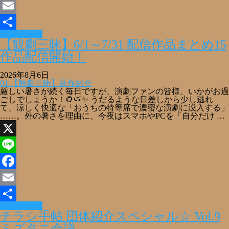
Facebook
Email
Read More »
共
【観劇三昧】6/1～7/31 配信作品まとめ15
有
作品配信開始！
2026年8月6日
01.【観劇三昧】新作紹介
厳しい暑さが続く毎日ですが、演劇ファンの皆様、いかがお過
ごしでしょうか！🌻🍉✨ うだるような日差しから少し逃れ
て、涼しく快適な「おうちの特等席で濃密な演劇に没入する」
……。外の暑さを理由に、今夜はスマホやPCを「自分だけ …
X
Line
Facebook
Email
Read More »
共
チラシ手帖 団体紹介スペシャル☆ Vol.9
有
ミズタニ会議