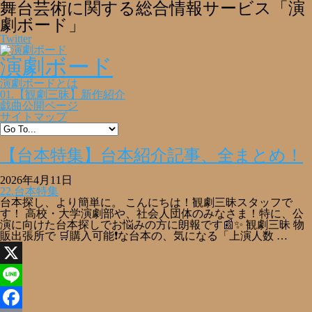
舞台芸術に関する総合情報サービス「演
劇ボード」
Twitter
演劇ボード
演劇ボードとは
01.【観劇三昧】新作紹介
戯曲公開ページ
サイトマップ
【台本特集】台本紹介記事、全まとめ！
2026年4月11日
22.台本特集
台本探し、より簡単に。 こんにちは！観劇三昧スタッフで
す！ 高校・大学演劇部や、社会人団体のみなさま！特に、公
演に向けた台本探しでお悩みの方に朗報です📰✨ 観劇三昧 物
販出張所で 🛒購入可能❗な台本の、気になる「上演人数 …
X
Line