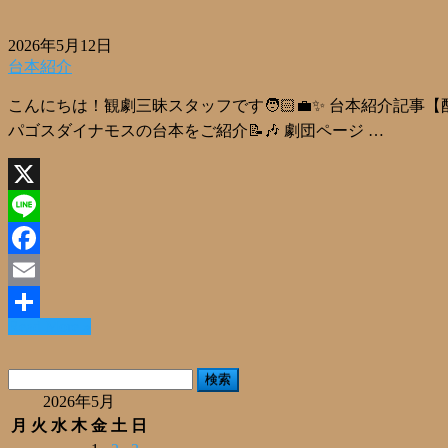
2026年5月12日
台本紹介
こんにちは！観劇三昧スタッフです🧑🏻‍💼✨ 台本紹介
パゴスダイナモスの台本をご紹介📝🎶 劇団ページ …
X
Line
Facebook
Email
Read More »
共
有
検
索:
2026年5月
月
火
水
木
金
土
日