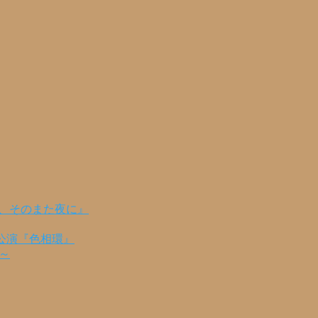
の、そのまた夜に』
公演『色相環』
編～