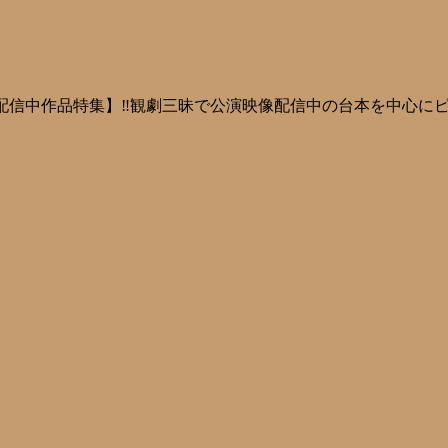
記事【配信中作品特集】‼️観劇三昧で公演映像配信中の台本を中心