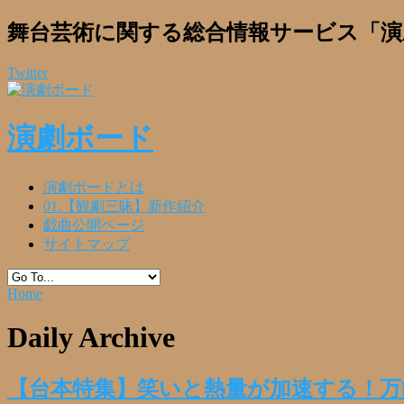
舞台芸術に関する総合情報サービス「演
Twitter
演劇ボード
演劇ボードとは
01.【観劇三昧】新作紹介
戯曲公開ページ
サイトマップ
Home
Daily Archive
【台本特集】笑いと熱量が加速する！