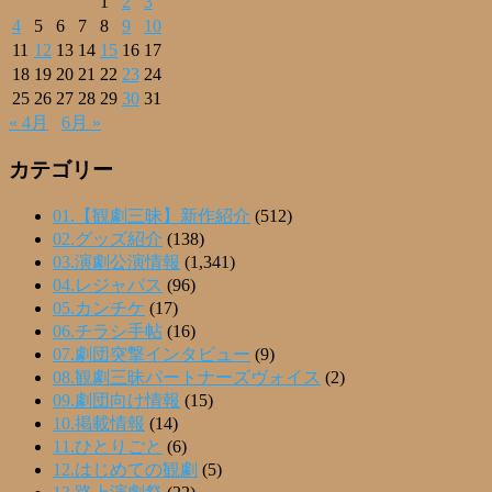
1
2
3
4
5
6
7
8
9
10
11
12
13
14
15
16
17
18
19
20
21
22
23
24
25
26
27
28
29
30
31
« 4月
6月 »
カテゴリー
01.【観劇三昧】新作紹介
(512)
02.グッズ紹介
(138)
03.演劇公演情報
(1,341)
04.レジャパス
(96)
05.カンチケ
(17)
06.チラシ手帖
(16)
07.劇団突撃インタビュー
(9)
08.観劇三昧パートナーズヴォイス
(2)
09.劇団向け情報
(15)
10.掲載情報
(14)
11.ひとりごと
(6)
12.はじめての観劇
(5)