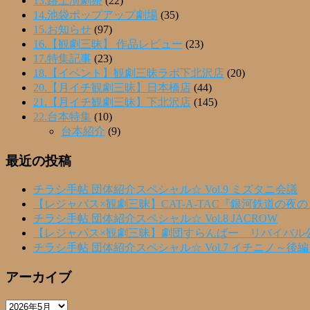
13.路上演劇祭
(22)
14.池袋ポップアップ劇場
(35)
15.お知らせ
(97)
16.【観劇三昧】 作品レビュー
(23)
17.特集記事
(23)
18.【イベント】観劇三昧ラボ下北沢店
(20)
20.【月イチ観劇三昧】日本橋店
(44)
21.【月イチ観劇三昧】下北沢店
(145)
22.台本特集
(10)
台本紹介
(9)
最近の投稿
チラシ手帖 団体紹介スペシャル☆ Vol.9 ミズタニ会議
【レジャパス×観劇三昧】CAT-A-TAC『銀河鉄道の夜
チラシ手帖 団体紹介スペシャル☆ Vol.8 JACROW
【レジャパス×観劇三昧】劇団すらんばー リバイバル
チラシ手帖 団体紹介スペシャル☆ Vol.7 イチニノ～後
アーカイブ
ア