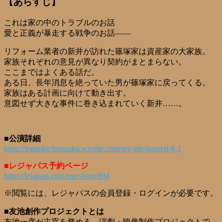
【あらすじ】
これは家の中のトラブルのお話
​愛と正義が暴走する戦争のお話――
リフォーム業者の新井が訪れた篠塚家は資産家の大家族。
家族それぞれの意見が異なり契約がまとまらない。
ここまではよくある話だ。
ある日、長年消息を絶っていた男が篠塚家に戻ってくる。
家族はある計画に向けて動き出す。
意図せず大きな事件に巻き込まれていく新井……。
■公演詳細
https://tomoike3sousaku.wixsite.com/my-site/general-8-1
■レジャパス予約ページ
https://lejapass.com/user-blog/804
※閲覧には、レジャパスの会員登録・ログインが必要です。
■友池創作プロジェクトとは
​友池一彦が主宰を務める、演劇・映像制作プロジェクトで