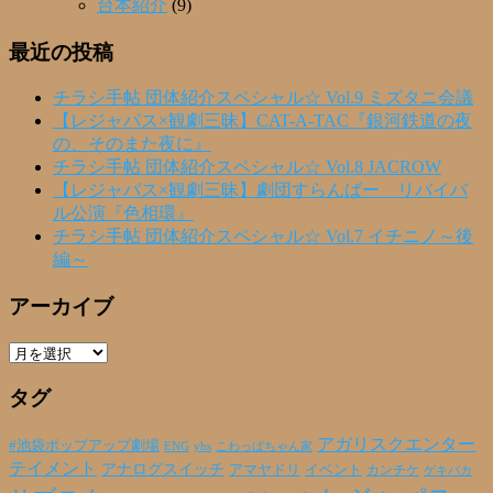
台本紹介
(9)
最近の投稿
チラシ手帖 団体紹介スペシャル☆ Vol.9 ミズタニ会議
【レジャパス×観劇三昧】CAT-A-TAC『銀河鉄道の夜
の、そのまた夜に』
チラシ手帖 団体紹介スペシャル☆ Vol.8 JACROW
【レジャパス×観劇三昧】劇団すらんばー リバイバ
ル公演『色相環』
チラシ手帖 団体紹介スペシャル☆ Vol.7 イチニノ～後
編～
アーカイブ
ア
ー
タグ
カ
イ
ブ
アガリスクエンター
#池袋ポップアップ劇場
ENG
yhs
こわっぱちゃん家
テイメント
アナログスイッチ
アマヤドリ
イベント
カンチケ
ゲキバカ