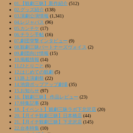
01.【観劇三昧】新作紹介
(512)
02.グッズ紹介
(138)
03.演劇公演情報
(1,341)
04.レジャパス
(96)
05.カンチケ
(17)
06.チラシ手帖
(16)
07.劇団突撃インタビュー
(9)
08.観劇三昧パートナーズヴォイス
(2)
09.劇団向け情報
(15)
10.掲載情報
(14)
11.ひとりごと
(6)
12.はじめての観劇
(5)
13.路上演劇祭
(22)
14.池袋ポップアップ劇場
(35)
15.お知らせ
(97)
16.【観劇三昧】 作品レビュー
(23)
17.特集記事
(23)
18.【イベント】観劇三昧ラボ下北沢店
(20)
20.【月イチ観劇三昧】日本橋店
(44)
21.【月イチ観劇三昧】下北沢店
(145)
22.台本特集
(10)