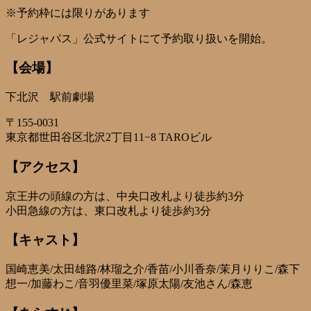
※予約枠には限りがあります
「レジャパス」公式サイトにて予約取り扱いを開始。
【会場】
下北沢 駅前劇場
〒155-0031
東京都世田谷区北沢2丁目11−8 TAROビル
【アクセス】
京王井の頭線の方は、中央口改札より徒歩約3分
小田急線の方は、東口改札より徒歩約3分
【キャスト】
国崎恵美/太田雄路/林瑠之介/香苗/小川香奈/茉月りりこ/森下
想一/加藤わこ/音羽優里菜/塚原太陽/友池さん/森恵