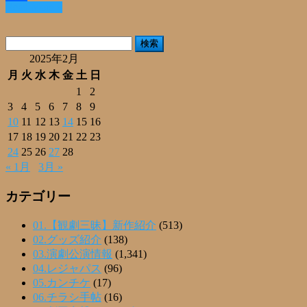
Read More »
共
有
検
索:
2025年2月
月
火
水
木
金
土
日
1
2
3
4
5
6
7
8
9
10
11
12
13
14
15
16
17
18
19
20
21
22
23
24
25
26
27
28
« 1月
3月 »
カテゴリー
01.【観劇三昧】新作紹介
(513)
02.グッズ紹介
(138)
03.演劇公演情報
(1,341)
04.レジャパス
(96)
05.カンチケ
(17)
06.チラシ手帖
(16)