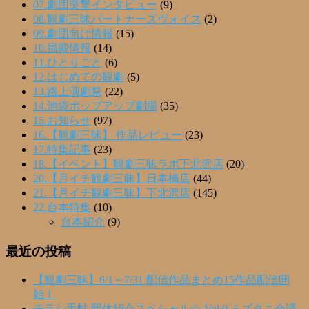
07.劇団突撃インタビュー
(9)
08.観劇三昧パートナーズヴォイス
(2)
09.劇団向け情報
(15)
10.掲載情報
(14)
11.ひとりごと
(6)
12.はじめての観劇
(5)
13.路上演劇祭
(22)
14.池袋ポップアップ劇場
(35)
15.お知らせ
(97)
16.【観劇三昧】 作品レビュー
(23)
17.特集記事
(23)
18.【イベント】観劇三昧ラボ下北沢店
(20)
20.【月イチ観劇三昧】日本橋店
(44)
21.【月イチ観劇三昧】下北沢店
(145)
22.台本特集
(10)
台本紹介
(9)
最近の投稿
【観劇三昧】6/1～7/31 配信作品まとめ15作品配信開
始！
チラシ手帖 団体紹介スペシャル☆ Vol.9 ミズタニ会議