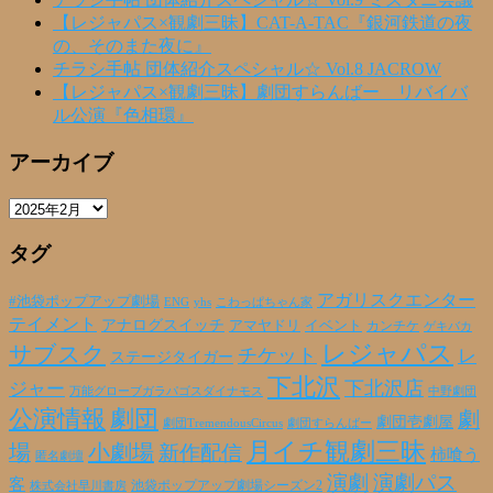
【レジャパス×観劇三昧】CAT-A-TAC『銀河鉄道の夜
の、そのまた夜に』
チラシ手帖 団体紹介スペシャル☆ Vol.8 JACROW
【レジャパス×観劇三昧】劇団すらんばー リバイバ
ル公演『色相環』
アーカイブ
ア
ー
タグ
カ
イ
ブ
アガリスクエンター
#池袋ポップアップ劇場
ENG
yhs
こわっぱちゃん家
テイメント
アナログスイッチ
アマヤドリ
イベント
カンチケ
ゲキバカ
レジャパス
サブスク
チケット
レ
ステージタイガー
下北沢
下北沢店
ジャー
万能グローブガラパゴスダイナモス
中野劇団
公演情報
劇団
劇
劇団壱劇屋
劇団TremendousCircus
劇団すらんばー
月イチ観劇三昧
場
小劇場
新作配信
柿喰う
匿名劇壇
演劇
演劇パス
客
池袋ポップアップ劇場シーズン2
株式会社早川書房