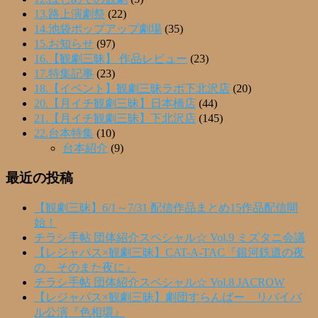
13.路上演劇祭
(22)
14.池袋ポップアップ劇場
(35)
15.お知らせ
(97)
16.【観劇三昧】 作品レビュー
(23)
17.特集記事
(23)
18.【イベント】観劇三昧ラボ下北沢店
(20)
20.【月イチ観劇三昧】日本橋店
(44)
21.【月イチ観劇三昧】下北沢店
(145)
22.台本特集
(10)
台本紹介
(9)
最近の投稿
【観劇三昧】6/1～7/31 配信作品まとめ15作品配信開
始！
チラシ手帖 団体紹介スペシャル☆ Vol.9 ミズタニ会議
【レジャパス×観劇三昧】CAT-A-TAC『銀河鉄道の夜
の、そのまた夜に』
チラシ手帖 団体紹介スペシャル☆ Vol.8 JACROW
【レジャパス×観劇三昧】劇団すらんばー リバイバ
ル公演『色相環』