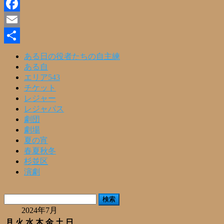
Line
Facebook
Email
共
ある日の役者たちの自主練
ある自
有
エリア543
チケット
レジャー
レジャパス
劇団
劇場
夏の宵
春夏秋冬
杉並区
演劇
検
索:
2024年7月
月
火
水
木
金
土
日