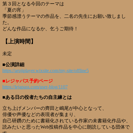
第３回となる今回のテーマは
「夏の宵」
季節感漂うテーマの作品を、二名の先生にお願い致しまし
た。
どんな作品になるか、乞うご期待！
【上演時間】
未定
■公演詳細
https://arujiplayer.wixsite.com/my-site/offline5
■レジャパス予約ページ
https://lejapass.com/user-blog/1107
■ある日の役者たちの自主練とは
立ち上げメンバーの齊田と嶋尾が中心となって、
俳優や声優などの表現者が集まり、
​自己研鑽のために書籍化されている作家の未書籍化作品や、
読みたいと思ったWeb投稿作品を中心に朗読している団体で