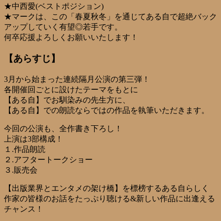
★中西愛(ベストポジション)
★マークは、この「春夏秋冬」を通じてある自で超絶バック
アップしていく有望◎若手です。
何卒応援よろしくお願いいたします！
【あらすじ】
3月から始まった連続隔月公演の第三弾！
各開催回ごとに設けたテーマをもとに
【ある自】でお馴染みの先生方に、
【ある自】での朗読ならではの作品を執筆いただきます。
今回の公演も、全作書き下ろし！
上演は3部構成！
１.作品朗読
２.アフタートークショー
３.販売会
【出版業界とエンタメの架け橋】を標榜するある自らしく
作家の皆様のお話をたっぷり聴ける&新しい作品に出逢える
チャンス！