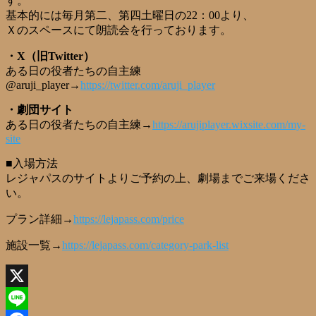
す。
基本的には毎月第二、第四土曜日の22：00より、
Ｘのスペースにて朗読会を行っております。
・X（旧Twitter）
ある日の役者たちの自主練
@aruji_player→
https://twitter.com/aruji_player
・劇団サイト
ある日の役者たちの自主練→
https://arujiplayer.wixsite.com/my-
site
■入場方法
レジャパスのサイトよりご予約の上、劇場までご来場くださ
い。
プラン詳細→
https://lejapass.com/price
施設一覧→
https://lejapass.com/category-park-list
X