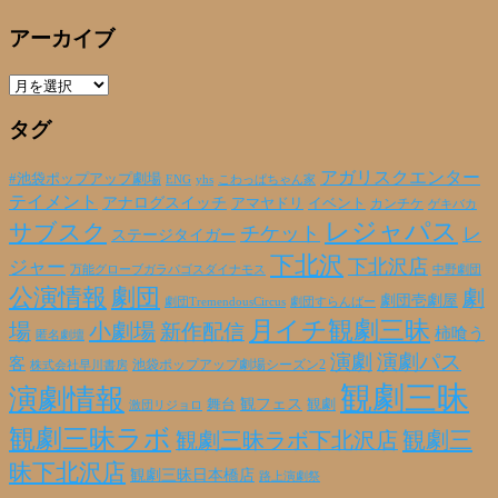
アーカイブ
ア
ー
タグ
カ
イ
ブ
アガリスクエンター
#池袋ポップアップ劇場
ENG
yhs
こわっぱちゃん家
テイメント
アナログスイッチ
アマヤドリ
イベント
カンチケ
ゲキバカ
レジャパス
サブスク
チケット
レ
ステージタイガー
下北沢
下北沢店
ジャー
万能グローブガラパゴスダイナモス
中野劇団
公演情報
劇団
劇
劇団壱劇屋
劇団TremendousCircus
劇団すらんばー
月イチ観劇三昧
場
小劇場
新作配信
柿喰う
匿名劇壇
演劇
演劇パス
客
池袋ポップアップ劇場シーズン2
株式会社早川書房
観劇三昧
演劇情報
観フェス
観劇
舞台
激団リジョロ
観劇三昧ラボ
観劇三昧ラボ下北沢店
観劇三
昧下北沢店
観劇三昧日本橋店
路上演劇祭