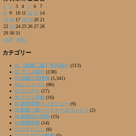
1
2
3
4
5
6
7
8
9
10
11
12
13
14
15
16
17
18
19
20
21
22
23
24
25
26
27
28
29
30
31
« 6月
8月 »
カテゴリー
01.【観劇三昧】新作紹介
(513)
02.グッズ紹介
(138)
03.演劇公演情報
(1,341)
04.レジャパス
(96)
05.カンチケ
(17)
06.チラシ手帖
(16)
07.劇団突撃インタビュー
(9)
08.観劇三昧パートナーズヴォイス
(2)
09.劇団向け情報
(15)
10.掲載情報
(14)
11.ひとりごと
(6)
12.はじめての観劇
(5)